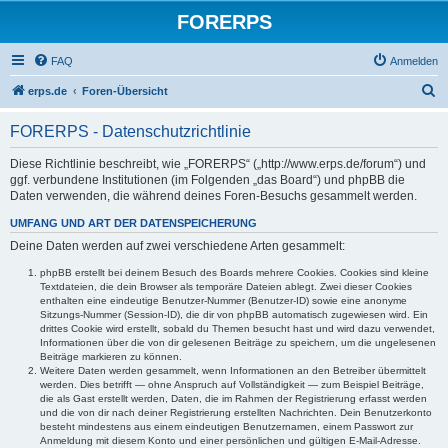
FORERPS
FAQ
Anmelden
S
erps.de
Foren-Übersicht
u
FORERPS - Datenschutzrichtlinie
c
h
Diese Richtlinie beschreibt, wie „FORERPS“ („http://www.erps.de/forum“) und
ggf. verbundene Institutionen (im Folgenden „das Board“) und phpBB die
e
Daten verwenden, die während deines Foren-Besuchs gesammelt werden.
UMFANG UND ART DER DATENSPEICHERUNG
Deine Daten werden auf zwei verschiedene Arten gesammelt:
phpBB erstellt bei deinem Besuch des Boards mehrere Cookies. Cookies sind kleine
Textdateien, die dein Browser als temporäre Dateien ablegt. Zwei dieser Cookies
enthalten eine eindeutige Benutzer-Nummer (Benutzer-ID) sowie eine anonyme
Sitzungs-Nummer (Session-ID), die dir von phpBB automatisch zugewiesen wird. Ein
drittes Cookie wird erstellt, sobald du Themen besucht hast und wird dazu verwendet,
Informationen über die von dir gelesenen Beiträge zu speichern, um die ungelesenen
Beiträge markieren zu können.
Weitere Daten werden gesammelt, wenn Informationen an den Betreiber übermittelt
werden. Dies betrifft — ohne Anspruch auf Vollständigkeit — zum Beispiel Beiträge,
die als Gast erstellt werden, Daten, die im Rahmen der Registrierung erfasst werden
und die von dir nach deiner Registrierung erstellten Nachrichten. Dein Benutzerkonto
besteht mindestens aus einem eindeutigen Benutzernamen, einem Passwort zur
Anmeldung mit diesem Konto und einer persönlichen und gültigen E-Mail-Adresse.