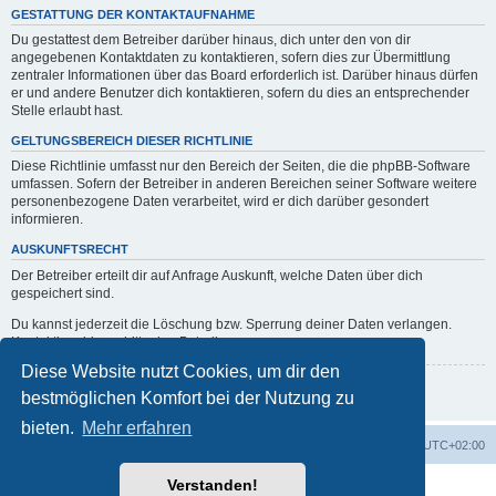
GESTATTUNG DER KONTAKTAUFNAHME
Du gestattest dem Betreiber darüber hinaus, dich unter den von dir
angegebenen Kontaktdaten zu kontaktieren, sofern dies zur Übermittlung
zentraler Informationen über das Board erforderlich ist. Darüber hinaus dürfen
er und andere Benutzer dich kontaktieren, sofern du dies an entsprechender
Stelle erlaubt hast.
GELTUNGSBEREICH DIESER RICHTLINIE
Diese Richtlinie umfasst nur den Bereich der Seiten, die die phpBB-Software
umfassen. Sofern der Betreiber in anderen Bereichen seiner Software weitere
personenbezogene Daten verarbeitet, wird er dich darüber gesondert
informieren.
AUSKUNFTSRECHT
Der Betreiber erteilt dir auf Anfrage Auskunft, welche Daten über dich
gespeichert sind.
Du kannst jederzeit die Löschung bzw. Sperrung deiner Daten verlangen.
Kontaktiere hierzu bitte den Betreiber.
Diese Website nutzt Cookies, um dir den
Zurück zur vorherigen Seite
bestmöglichen Komfort bei der Nutzung zu
bieten.
Mehr erfahren
erps.de
Foren-Übersicht
Alle Zeiten sind
UTC+02:00
Verstanden!
Powered by
phpBB
® Forum Software © phpBB Limited