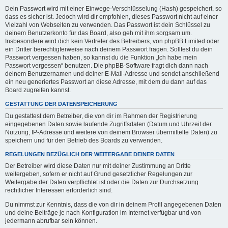
Dein Passwort wird mit einer Einwege-Verschlüsselung (Hash) gespeichert, so
dass es sicher ist. Jedoch wird dir empfohlen, dieses Passwort nicht auf einer
Vielzahl von Webseiten zu verwenden. Das Passwort ist dein Schlüssel zu
deinem Benutzerkonto für das Board, also geh mit ihm sorgsam um.
Insbesondere wird dich kein Vertreter des Betreibers, von phpBB Limited oder
ein Dritter berechtigterweise nach deinem Passwort fragen. Solltest du dein
Passwort vergessen haben, so kannst du die Funktion „Ich habe mein
Passwort vergessen“ benutzen. Die phpBB-Software fragt dich dann nach
deinem Benutzernamen und deiner E-Mail-Adresse und sendet anschließend
ein neu generiertes Passwort an diese Adresse, mit dem du dann auf das
Board zugreifen kannst.
GESTATTUNG DER DATENSPEICHERUNG
Du gestattest dem Betreiber, die von dir im Rahmen der Registrierung
eingegebenen Daten sowie laufende Zugriffsdaten (Datum und Uhrzeit der
Nutzung, IP-Adresse und weitere von deinem Browser übermittelte Daten) zu
speichern und für den Betrieb des Boards zu verwenden.
REGELUNGEN BEZÜGLICH DER WEITERGABE DEINER DATEN
Der Betreiber wird diese Daten nur mit deiner Zustimmung an Dritte
weitergeben, sofern er nicht auf Grund gesetzlicher Regelungen zur
Weitergabe der Daten verpflichtet ist oder die Daten zur Durchsetzung
rechtlicher Interessen erforderlich sind.
Du nimmst zur Kenntnis, dass die von dir in deinem Profil angegebenen Daten
und deine Beiträge je nach Konfiguration im Internet verfügbar und von
jedermann abrufbar sein können.