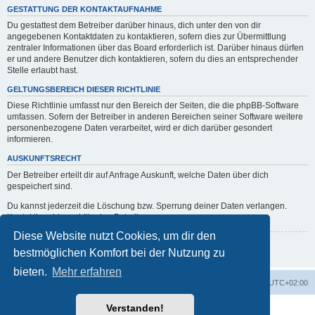
GESTATTUNG DER KONTAKTAUFNAHME
Du gestattest dem Betreiber darüber hinaus, dich unter den von dir
angegebenen Kontaktdaten zu kontaktieren, sofern dies zur Übermittlung
zentraler Informationen über das Board erforderlich ist. Darüber hinaus dürfen
er und andere Benutzer dich kontaktieren, sofern du dies an entsprechender
Stelle erlaubt hast.
GELTUNGSBEREICH DIESER RICHTLINIE
Diese Richtlinie umfasst nur den Bereich der Seiten, die die phpBB-Software
umfassen. Sofern der Betreiber in anderen Bereichen seiner Software weitere
personenbezogene Daten verarbeitet, wird er dich darüber gesondert
informieren.
AUSKUNFTSRECHT
Der Betreiber erteilt dir auf Anfrage Auskunft, welche Daten über dich
gespeichert sind.
Du kannst jederzeit die Löschung bzw. Sperrung deiner Daten verlangen.
Kontaktiere hierzu bitte den Betreiber.
Diese Website nutzt Cookies, um dir den
Zurück zur vorherigen Seite
bestmöglichen Komfort bei der Nutzung zu
bieten.
Mehr erfahren
erps.de
Foren-Übersicht
Alle Zeiten sind
UTC+02:00
Verstanden!
Powered by
phpBB
® Forum Software © phpBB Limited