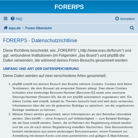
FORERPS
FAQ
Anmelden
S
erps.de
Foren-Übersicht
u
FORERPS - Datenschutzrichtlinie
c
h
Diese Richtlinie beschreibt, wie „FORERPS“ („http://www.erps.de/forum“) und
ggf. verbundene Institutionen (im Folgenden „das Board“) und phpBB die
e
Daten verwenden, die während deines Foren-Besuchs gesammelt werden.
UMFANG UND ART DER DATENSPEICHERUNG
Deine Daten werden auf zwei verschiedene Arten gesammelt:
phpBB erstellt bei deinem Besuch des Boards mehrere Cookies. Cookies sind kleine
Textdateien, die dein Browser als temporäre Dateien ablegt. Zwei dieser Cookies
enthalten eine eindeutige Benutzer-Nummer (Benutzer-ID) sowie eine anonyme
Sitzungs-Nummer (Session-ID), die dir von phpBB automatisch zugewiesen wird. Ein
drittes Cookie wird erstellt, sobald du Themen besucht hast und wird dazu verwendet,
Informationen über die von dir gelesenen Beiträge zu speichern, um die ungelesenen
Beiträge markieren zu können.
Weitere Daten werden gesammelt, wenn Informationen an den Betreiber übermittelt
werden. Dies betrifft — ohne Anspruch auf Vollständigkeit — zum Beispiel Beiträge,
die als Gast erstellt werden, Daten, die im Rahmen der Registrierung erfasst werden
und die von dir nach deiner Registrierung erstellten Nachrichten. Dein Benutzerkonto
besteht mindestens aus einem eindeutigen Benutzernamen, einem Passwort zur
Anmeldung mit diesem Konto und einer persönlichen und gültigen E-Mail-Adresse.