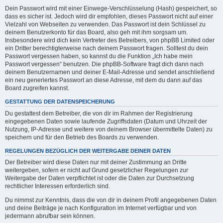
Dein Passwort wird mit einer Einwege-Verschlüsselung (Hash) gespeichert, so
dass es sicher ist. Jedoch wird dir empfohlen, dieses Passwort nicht auf einer
Vielzahl von Webseiten zu verwenden. Das Passwort ist dein Schlüssel zu
deinem Benutzerkonto für das Board, also geh mit ihm sorgsam um.
Insbesondere wird dich kein Vertreter des Betreibers, von phpBB Limited oder
ein Dritter berechtigterweise nach deinem Passwort fragen. Solltest du dein
Passwort vergessen haben, so kannst du die Funktion „Ich habe mein
Passwort vergessen“ benutzen. Die phpBB-Software fragt dich dann nach
deinem Benutzernamen und deiner E-Mail-Adresse und sendet anschließend
ein neu generiertes Passwort an diese Adresse, mit dem du dann auf das
Board zugreifen kannst.
GESTATTUNG DER DATENSPEICHERUNG
Du gestattest dem Betreiber, die von dir im Rahmen der Registrierung
eingegebenen Daten sowie laufende Zugriffsdaten (Datum und Uhrzeit der
Nutzung, IP-Adresse und weitere von deinem Browser übermittelte Daten) zu
speichern und für den Betrieb des Boards zu verwenden.
REGELUNGEN BEZÜGLICH DER WEITERGABE DEINER DATEN
Der Betreiber wird diese Daten nur mit deiner Zustimmung an Dritte
weitergeben, sofern er nicht auf Grund gesetzlicher Regelungen zur
Weitergabe der Daten verpflichtet ist oder die Daten zur Durchsetzung
rechtlicher Interessen erforderlich sind.
Du nimmst zur Kenntnis, dass die von dir in deinem Profil angegebenen Daten
und deine Beiträge je nach Konfiguration im Internet verfügbar und von
jedermann abrufbar sein können.