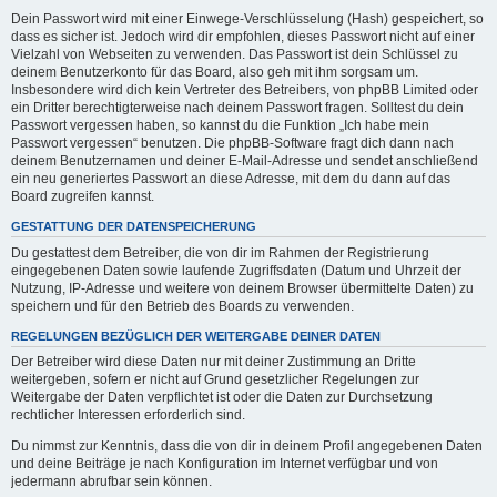
Dein Passwort wird mit einer Einwege-Verschlüsselung (Hash) gespeichert, so
dass es sicher ist. Jedoch wird dir empfohlen, dieses Passwort nicht auf einer
Vielzahl von Webseiten zu verwenden. Das Passwort ist dein Schlüssel zu
deinem Benutzerkonto für das Board, also geh mit ihm sorgsam um.
Insbesondere wird dich kein Vertreter des Betreibers, von phpBB Limited oder
ein Dritter berechtigterweise nach deinem Passwort fragen. Solltest du dein
Passwort vergessen haben, so kannst du die Funktion „Ich habe mein
Passwort vergessen“ benutzen. Die phpBB-Software fragt dich dann nach
deinem Benutzernamen und deiner E-Mail-Adresse und sendet anschließend
ein neu generiertes Passwort an diese Adresse, mit dem du dann auf das
Board zugreifen kannst.
GESTATTUNG DER DATENSPEICHERUNG
Du gestattest dem Betreiber, die von dir im Rahmen der Registrierung
eingegebenen Daten sowie laufende Zugriffsdaten (Datum und Uhrzeit der
Nutzung, IP-Adresse und weitere von deinem Browser übermittelte Daten) zu
speichern und für den Betrieb des Boards zu verwenden.
REGELUNGEN BEZÜGLICH DER WEITERGABE DEINER DATEN
Der Betreiber wird diese Daten nur mit deiner Zustimmung an Dritte
weitergeben, sofern er nicht auf Grund gesetzlicher Regelungen zur
Weitergabe der Daten verpflichtet ist oder die Daten zur Durchsetzung
rechtlicher Interessen erforderlich sind.
Du nimmst zur Kenntnis, dass die von dir in deinem Profil angegebenen Daten
und deine Beiträge je nach Konfiguration im Internet verfügbar und von
jedermann abrufbar sein können.