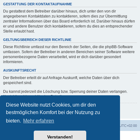
GESTATTUNG DER KONTAKTAUFNAHME
Du gestattest dem Betreiber darüber hinaus, dich unter den von dir
angegebenen Kontaktdaten zu kontaktieren, sofern dies zur Übermittlung
zentraler Informationen über das Board erforderlich ist. Darüber hinaus dürfen
er und andere Benutzer dich kontaktieren, sofern du dies an entsprechender
Stelle erlaubt hast.
GELTUNGSBEREICH DIESER RICHTLINIE
Diese Richtlinie umfasst nur den Bereich der Seiten, die die phpBB-Software
umfassen. Sofern der Betreiber in anderen Bereichen seiner Software weitere
personenbezogene Daten verarbeitet, wird er dich darüber gesondert
informieren.
AUSKUNFTSRECHT
Der Betreiber erteilt dir auf Anfrage Auskunft, welche Daten über dich
gespeichert sind.
Du kannst jederzeit die Löschung bzw. Sperrung deiner Daten verlangen.
Kontaktiere hierzu bitte den Betreiber.
Diese Website nutzt Cookies, um dir den
Zurück zur vorherigen Seite
bestmöglichen Komfort bei der Nutzung zu
bieten.
Mehr erfahren
erps.de
Foren-Übersicht
Alle Zeiten sind
UTC+02:00
Verstanden!
Powered by
phpBB
® Forum Software © phpBB Limited