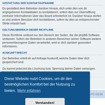
GESTATTUNG DER KONTAKTAUFNAHME
Du gestattest dem Betreiber darüber hinaus, dich unter den von dir
angegebenen Kontaktdaten zu kontaktieren, sofern dies zur Übermittlung
zentraler Informationen über das Board erforderlich ist. Darüber hinaus dürfen
er und andere Benutzer dich kontaktieren, sofern du dies an entsprechender
Stelle erlaubt hast.
GELTUNGSBEREICH DIESER RICHTLINIE
Diese Richtlinie umfasst nur den Bereich der Seiten, die die phpBB-Software
umfassen. Sofern der Betreiber in anderen Bereichen seiner Software weitere
personenbezogene Daten verarbeitet, wird er dich darüber gesondert
informieren.
AUSKUNFTSRECHT
Der Betreiber erteilt dir auf Anfrage Auskunft, welche Daten über dich
gespeichert sind.
Du kannst jederzeit die Löschung bzw. Sperrung deiner Daten verlangen.
Kontaktiere hierzu bitte den Betreiber.
Diese Website nutzt Cookies, um dir den
Zurück zur vorherigen Seite
bestmöglichen Komfort bei der Nutzung zu
bieten.
Mehr erfahren
erps.de
Foren-Übersicht
Alle Zeiten sind
UTC+02:00
Verstanden!
Powered by
phpBB
® Forum Software © phpBB Limited