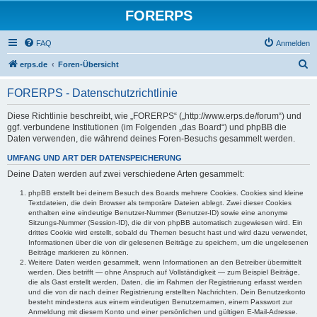
FORERPS
FAQ
Anmelden
S
erps.de
Foren-Übersicht
u
FORERPS - Datenschutzrichtlinie
c
h
Diese Richtlinie beschreibt, wie „FORERPS“ („http://www.erps.de/forum“) und
ggf. verbundene Institutionen (im Folgenden „das Board“) und phpBB die
e
Daten verwenden, die während deines Foren-Besuchs gesammelt werden.
UMFANG UND ART DER DATENSPEICHERUNG
Deine Daten werden auf zwei verschiedene Arten gesammelt:
phpBB erstellt bei deinem Besuch des Boards mehrere Cookies. Cookies sind kleine
Textdateien, die dein Browser als temporäre Dateien ablegt. Zwei dieser Cookies
enthalten eine eindeutige Benutzer-Nummer (Benutzer-ID) sowie eine anonyme
Sitzungs-Nummer (Session-ID), die dir von phpBB automatisch zugewiesen wird. Ein
drittes Cookie wird erstellt, sobald du Themen besucht hast und wird dazu verwendet,
Informationen über die von dir gelesenen Beiträge zu speichern, um die ungelesenen
Beiträge markieren zu können.
Weitere Daten werden gesammelt, wenn Informationen an den Betreiber übermittelt
werden. Dies betrifft — ohne Anspruch auf Vollständigkeit — zum Beispiel Beiträge,
die als Gast erstellt werden, Daten, die im Rahmen der Registrierung erfasst werden
und die von dir nach deiner Registrierung erstellten Nachrichten. Dein Benutzerkonto
besteht mindestens aus einem eindeutigen Benutzernamen, einem Passwort zur
Anmeldung mit diesem Konto und einer persönlichen und gültigen E-Mail-Adresse.