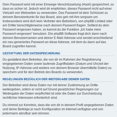
Dein Passwort wird mit einer Einwege-Verschlüsselung (Hash) gespeichert, so
dass es sicher ist. Jedoch wird dir empfohlen, dieses Passwort nicht auf einer
Vielzahl von Webseiten zu verwenden. Das Passwort ist dein Schlüssel zu
deinem Benutzerkonto für das Board, also geh mit ihm sorgsam um.
Insbesondere wird dich kein Vertreter des Betreibers, von phpBB Limited oder
ein Dritter berechtigterweise nach deinem Passwort fragen. Solltest du dein
Passwort vergessen haben, so kannst du die Funktion „Ich habe mein
Passwort vergessen“ benutzen. Die phpBB-Software fragt dich dann nach
deinem Benutzernamen und deiner E-Mail-Adresse und sendet anschließend
ein neu generiertes Passwort an diese Adresse, mit dem du dann auf das
Board zugreifen kannst.
GESTATTUNG DER DATENSPEICHERUNG
Du gestattest dem Betreiber, die von dir im Rahmen der Registrierung
eingegebenen Daten sowie laufende Zugriffsdaten (Datum und Uhrzeit der
Nutzung, IP-Adresse und weitere von deinem Browser übermittelte Daten) zu
speichern und für den Betrieb des Boards zu verwenden.
REGELUNGEN BEZÜGLICH DER WEITERGABE DEINER DATEN
Der Betreiber wird diese Daten nur mit deiner Zustimmung an Dritte
weitergeben, sofern er nicht auf Grund gesetzlicher Regelungen zur
Weitergabe der Daten verpflichtet ist oder die Daten zur Durchsetzung
rechtlicher Interessen erforderlich sind.
Du nimmst zur Kenntnis, dass die von dir in deinem Profil angegebenen Daten
und deine Beiträge je nach Konfiguration im Internet verfügbar und von
jedermann abrufbar sein können.