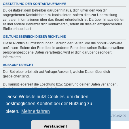
GESTATTUNG DER KONTAKTAUFNAHME
Du gestattest dem Betreiber darüber hinaus, dich unter den von dir
angegebenen Kontaktdaten zu kontaktieren, sofern dies zur Übermittlung
zentraler Informationen über das Board erforderlich ist. Darüber hinaus dürfen
er und andere Benutzer dich kontaktieren, sofern du dies an entsprechender
Stelle erlaubt hast.
GELTUNGSBEREICH DIESER RICHTLINIE
Diese Richtlinie umfasst nur den Bereich der Seiten, die die phpBB-Software
umfassen. Sofern der Betreiber in anderen Bereichen seiner Software weitere
personenbezogene Daten verarbeitet, wird er dich darüber gesondert
informieren.
AUSKUNFTSRECHT
Der Betreiber erteilt dir auf Anfrage Auskunft, welche Daten über dich
gespeichert sind.
Du kannst jederzeit die Löschung bzw. Sperrung deiner Daten verlangen.
Kontaktiere hierzu bitte den Betreiber.
Diese Website nutzt Cookies, um dir den
Zurück zur vorherigen Seite
bestmöglichen Komfort bei der Nutzung zu
bieten.
Mehr erfahren
erps.de
Foren-Übersicht
Alle Zeiten sind
UTC+02:00
Verstanden!
Powered by
phpBB
® Forum Software © phpBB Limited