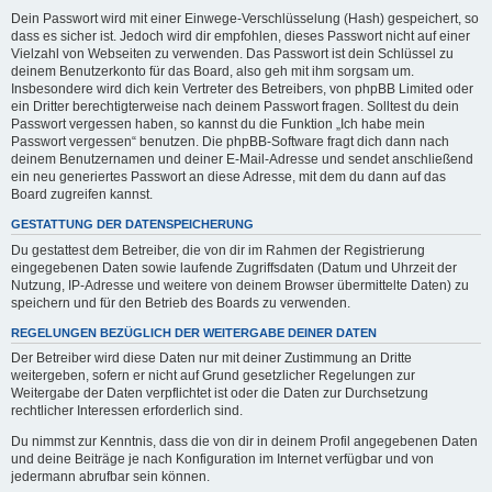
Dein Passwort wird mit einer Einwege-Verschlüsselung (Hash) gespeichert, so
dass es sicher ist. Jedoch wird dir empfohlen, dieses Passwort nicht auf einer
Vielzahl von Webseiten zu verwenden. Das Passwort ist dein Schlüssel zu
deinem Benutzerkonto für das Board, also geh mit ihm sorgsam um.
Insbesondere wird dich kein Vertreter des Betreibers, von phpBB Limited oder
ein Dritter berechtigterweise nach deinem Passwort fragen. Solltest du dein
Passwort vergessen haben, so kannst du die Funktion „Ich habe mein
Passwort vergessen“ benutzen. Die phpBB-Software fragt dich dann nach
deinem Benutzernamen und deiner E-Mail-Adresse und sendet anschließend
ein neu generiertes Passwort an diese Adresse, mit dem du dann auf das
Board zugreifen kannst.
GESTATTUNG DER DATENSPEICHERUNG
Du gestattest dem Betreiber, die von dir im Rahmen der Registrierung
eingegebenen Daten sowie laufende Zugriffsdaten (Datum und Uhrzeit der
Nutzung, IP-Adresse und weitere von deinem Browser übermittelte Daten) zu
speichern und für den Betrieb des Boards zu verwenden.
REGELUNGEN BEZÜGLICH DER WEITERGABE DEINER DATEN
Der Betreiber wird diese Daten nur mit deiner Zustimmung an Dritte
weitergeben, sofern er nicht auf Grund gesetzlicher Regelungen zur
Weitergabe der Daten verpflichtet ist oder die Daten zur Durchsetzung
rechtlicher Interessen erforderlich sind.
Du nimmst zur Kenntnis, dass die von dir in deinem Profil angegebenen Daten
und deine Beiträge je nach Konfiguration im Internet verfügbar und von
jedermann abrufbar sein können.