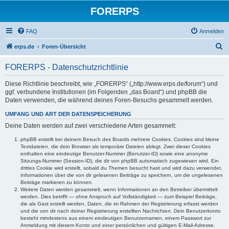
FORERPS
FAQ
Anmelden
S
erps.de
Foren-Übersicht
u
FORERPS - Datenschutzrichtlinie
c
h
Diese Richtlinie beschreibt, wie „FORERPS“ („http://www.erps.de/forum“) und
ggf. verbundene Institutionen (im Folgenden „das Board“) und phpBB die
e
Daten verwenden, die während deines Foren-Besuchs gesammelt werden.
UMFANG UND ART DER DATENSPEICHERUNG
Deine Daten werden auf zwei verschiedene Arten gesammelt:
phpBB erstellt bei deinem Besuch des Boards mehrere Cookies. Cookies sind kleine
Textdateien, die dein Browser als temporäre Dateien ablegt. Zwei dieser Cookies
enthalten eine eindeutige Benutzer-Nummer (Benutzer-ID) sowie eine anonyme
Sitzungs-Nummer (Session-ID), die dir von phpBB automatisch zugewiesen wird. Ein
drittes Cookie wird erstellt, sobald du Themen besucht hast und wird dazu verwendet,
Informationen über die von dir gelesenen Beiträge zu speichern, um die ungelesenen
Beiträge markieren zu können.
Weitere Daten werden gesammelt, wenn Informationen an den Betreiber übermittelt
werden. Dies betrifft — ohne Anspruch auf Vollständigkeit — zum Beispiel Beiträge,
die als Gast erstellt werden, Daten, die im Rahmen der Registrierung erfasst werden
und die von dir nach deiner Registrierung erstellten Nachrichten. Dein Benutzerkonto
besteht mindestens aus einem eindeutigen Benutzernamen, einem Passwort zur
Anmeldung mit diesem Konto und einer persönlichen und gültigen E-Mail-Adresse.