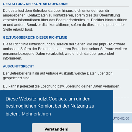
GESTATTUNG DER KONTAKTAUFNAHME
Du gestattest dem Betreiber darüber hinaus, dich unter den von dir
angegebenen Kontaktdaten zu kontaktieren, sofern dies zur Übermittlung
zentraler Informationen über das Board erforderlich ist. Darüber hinaus dürfen
er und andere Benutzer dich kontaktieren, sofern du dies an entsprechender
Stelle erlaubt hast.
GELTUNGSBEREICH DIESER RICHTLINIE
Diese Richtlinie umfasst nur den Bereich der Seiten, die die phpBB-Software
umfassen. Sofern der Betreiber in anderen Bereichen seiner Software weitere
personenbezogene Daten verarbeitet, wird er dich darüber gesondert
informieren.
AUSKUNFTSRECHT
Der Betreiber erteilt dir auf Anfrage Auskunft, welche Daten über dich
gespeichert sind.
Du kannst jederzeit die Löschung bzw. Sperrung deiner Daten verlangen.
Kontaktiere hierzu bitte den Betreiber.
Diese Website nutzt Cookies, um dir den
Zurück zur vorherigen Seite
bestmöglichen Komfort bei der Nutzung zu
bieten.
Mehr erfahren
erps.de
Foren-Übersicht
Alle Zeiten sind
UTC+02:00
Verstanden!
Powered by
phpBB
® Forum Software © phpBB Limited