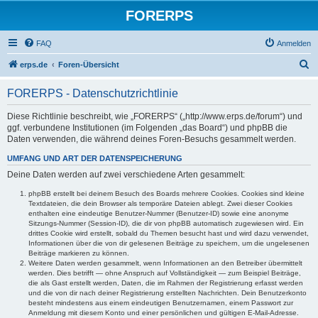
FORERPS
FAQ
Anmelden
S
erps.de
Foren-Übersicht
u
FORERPS - Datenschutzrichtlinie
c
h
Diese Richtlinie beschreibt, wie „FORERPS“ („http://www.erps.de/forum“) und
ggf. verbundene Institutionen (im Folgenden „das Board“) und phpBB die
e
Daten verwenden, die während deines Foren-Besuchs gesammelt werden.
UMFANG UND ART DER DATENSPEICHERUNG
Deine Daten werden auf zwei verschiedene Arten gesammelt:
phpBB erstellt bei deinem Besuch des Boards mehrere Cookies. Cookies sind kleine
Textdateien, die dein Browser als temporäre Dateien ablegt. Zwei dieser Cookies
enthalten eine eindeutige Benutzer-Nummer (Benutzer-ID) sowie eine anonyme
Sitzungs-Nummer (Session-ID), die dir von phpBB automatisch zugewiesen wird. Ein
drittes Cookie wird erstellt, sobald du Themen besucht hast und wird dazu verwendet,
Informationen über die von dir gelesenen Beiträge zu speichern, um die ungelesenen
Beiträge markieren zu können.
Weitere Daten werden gesammelt, wenn Informationen an den Betreiber übermittelt
werden. Dies betrifft — ohne Anspruch auf Vollständigkeit — zum Beispiel Beiträge,
die als Gast erstellt werden, Daten, die im Rahmen der Registrierung erfasst werden
und die von dir nach deiner Registrierung erstellten Nachrichten. Dein Benutzerkonto
besteht mindestens aus einem eindeutigen Benutzernamen, einem Passwort zur
Anmeldung mit diesem Konto und einer persönlichen und gültigen E-Mail-Adresse.