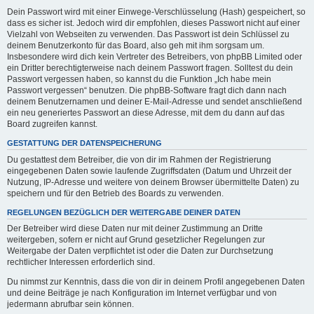
Dein Passwort wird mit einer Einwege-Verschlüsselung (Hash) gespeichert, so
dass es sicher ist. Jedoch wird dir empfohlen, dieses Passwort nicht auf einer
Vielzahl von Webseiten zu verwenden. Das Passwort ist dein Schlüssel zu
deinem Benutzerkonto für das Board, also geh mit ihm sorgsam um.
Insbesondere wird dich kein Vertreter des Betreibers, von phpBB Limited oder
ein Dritter berechtigterweise nach deinem Passwort fragen. Solltest du dein
Passwort vergessen haben, so kannst du die Funktion „Ich habe mein
Passwort vergessen“ benutzen. Die phpBB-Software fragt dich dann nach
deinem Benutzernamen und deiner E-Mail-Adresse und sendet anschließend
ein neu generiertes Passwort an diese Adresse, mit dem du dann auf das
Board zugreifen kannst.
GESTATTUNG DER DATENSPEICHERUNG
Du gestattest dem Betreiber, die von dir im Rahmen der Registrierung
eingegebenen Daten sowie laufende Zugriffsdaten (Datum und Uhrzeit der
Nutzung, IP-Adresse und weitere von deinem Browser übermittelte Daten) zu
speichern und für den Betrieb des Boards zu verwenden.
REGELUNGEN BEZÜGLICH DER WEITERGABE DEINER DATEN
Der Betreiber wird diese Daten nur mit deiner Zustimmung an Dritte
weitergeben, sofern er nicht auf Grund gesetzlicher Regelungen zur
Weitergabe der Daten verpflichtet ist oder die Daten zur Durchsetzung
rechtlicher Interessen erforderlich sind.
Du nimmst zur Kenntnis, dass die von dir in deinem Profil angegebenen Daten
und deine Beiträge je nach Konfiguration im Internet verfügbar und von
jedermann abrufbar sein können.