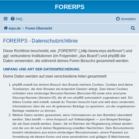
FORERPS
FAQ
Anmelden
S
erps.de
Foren-Übersicht
u
FORERPS - Datenschutzrichtlinie
c
h
Diese Richtlinie beschreibt, wie „FORERPS“ („http://www.erps.de/forum“) und
ggf. verbundene Institutionen (im Folgenden „das Board“) und phpBB die
e
Daten verwenden, die während deines Foren-Besuchs gesammelt werden.
UMFANG UND ART DER DATENSPEICHERUNG
Deine Daten werden auf zwei verschiedene Arten gesammelt:
phpBB erstellt bei deinem Besuch des Boards mehrere Cookies. Cookies sind kleine
Textdateien, die dein Browser als temporäre Dateien ablegt. Zwei dieser Cookies
enthalten eine eindeutige Benutzer-Nummer (Benutzer-ID) sowie eine anonyme
Sitzungs-Nummer (Session-ID), die dir von phpBB automatisch zugewiesen wird. Ein
drittes Cookie wird erstellt, sobald du Themen besucht hast und wird dazu verwendet,
Informationen über die von dir gelesenen Beiträge zu speichern, um die ungelesenen
Beiträge markieren zu können.
Weitere Daten werden gesammelt, wenn Informationen an den Betreiber übermittelt
werden. Dies betrifft — ohne Anspruch auf Vollständigkeit — zum Beispiel Beiträge,
die als Gast erstellt werden, Daten, die im Rahmen der Registrierung erfasst werden
und die von dir nach deiner Registrierung erstellten Nachrichten. Dein Benutzerkonto
besteht mindestens aus einem eindeutigen Benutzernamen, einem Passwort zur
Anmeldung mit diesem Konto und einer persönlichen und gültigen E-Mail-Adresse.