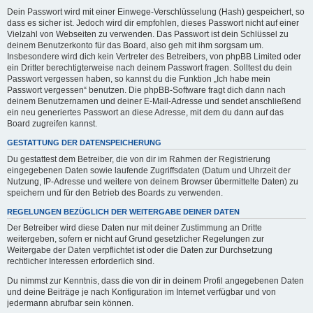
Dein Passwort wird mit einer Einwege-Verschlüsselung (Hash) gespeichert, so
dass es sicher ist. Jedoch wird dir empfohlen, dieses Passwort nicht auf einer
Vielzahl von Webseiten zu verwenden. Das Passwort ist dein Schlüssel zu
deinem Benutzerkonto für das Board, also geh mit ihm sorgsam um.
Insbesondere wird dich kein Vertreter des Betreibers, von phpBB Limited oder
ein Dritter berechtigterweise nach deinem Passwort fragen. Solltest du dein
Passwort vergessen haben, so kannst du die Funktion „Ich habe mein
Passwort vergessen“ benutzen. Die phpBB-Software fragt dich dann nach
deinem Benutzernamen und deiner E-Mail-Adresse und sendet anschließend
ein neu generiertes Passwort an diese Adresse, mit dem du dann auf das
Board zugreifen kannst.
GESTATTUNG DER DATENSPEICHERUNG
Du gestattest dem Betreiber, die von dir im Rahmen der Registrierung
eingegebenen Daten sowie laufende Zugriffsdaten (Datum und Uhrzeit der
Nutzung, IP-Adresse und weitere von deinem Browser übermittelte Daten) zu
speichern und für den Betrieb des Boards zu verwenden.
REGELUNGEN BEZÜGLICH DER WEITERGABE DEINER DATEN
Der Betreiber wird diese Daten nur mit deiner Zustimmung an Dritte
weitergeben, sofern er nicht auf Grund gesetzlicher Regelungen zur
Weitergabe der Daten verpflichtet ist oder die Daten zur Durchsetzung
rechtlicher Interessen erforderlich sind.
Du nimmst zur Kenntnis, dass die von dir in deinem Profil angegebenen Daten
und deine Beiträge je nach Konfiguration im Internet verfügbar und von
jedermann abrufbar sein können.