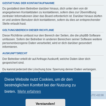
GESTATTUNG DER KONTAKTAUFNAHME
Du gestattest dem Betreiber darüber hinaus, dich unter den von dir
angegebenen Kontaktdaten zu kontaktieren, sofern dies zur Übermittlung
zentraler Informationen über das Board erforderlich ist. Darüber hinaus dürfen
er und andere Benutzer dich kontaktieren, sofern du dies an entsprechender
Stelle erlaubt hast.
GELTUNGSBEREICH DIESER RICHTLINIE
Diese Richtlinie umfasst nur den Bereich der Seiten, die die phpBB-Software
umfassen. Sofern der Betreiber in anderen Bereichen seiner Software weitere
personenbezogene Daten verarbeitet, wird er dich darüber gesondert
informieren.
AUSKUNFTSRECHT
Der Betreiber erteilt dir auf Anfrage Auskunft, welche Daten über dich
gespeichert sind.
Du kannst jederzeit die Löschung bzw. Sperrung deiner Daten verlangen.
Kontaktiere hierzu bitte den Betreiber.
Diese Website nutzt Cookies, um dir den
Zurück zur vorherigen Seite
bestmöglichen Komfort bei der Nutzung zu
bieten.
Mehr erfahren
erps.de
Foren-Übersicht
Alle Zeiten sind
UTC+02:00
Verstanden!
Powered by
phpBB
® Forum Software © phpBB Limited