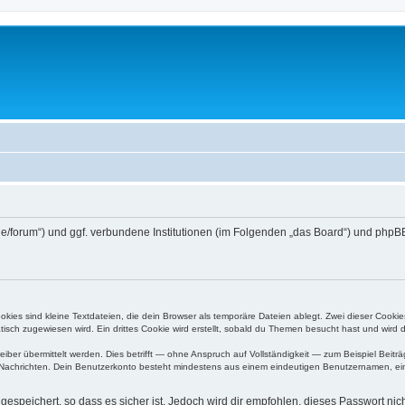
.de/forum“) und ggf. verbundene Institutionen (im Folgenden „das Board“) und p
ies sind kleine Textdateien, die dein Browser als temporäre Dateien ablegt. Zwei dieser Cooki
ch zugewiesen wird. Ein drittes Cookie wird erstellt, sobald du Themen besucht hast und wird 
r übermittelt werden. Dies betrifft — ohne Anspruch auf Vollständigkeit — zum Beispiel Beiträg
ten Nachrichten. Dein Benutzerkonto besteht mindestens aus einem eindeutigen Benutzernamen, 
espeichert, so dass es sicher ist. Jedoch wird dir empfohlen, dieses Passwort ni