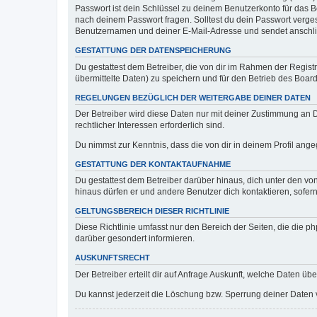
Passwort ist dein Schlüssel zu deinem Benutzerkonto für das Bo
nach deinem Passwort fragen. Solltest du dein Passwort verg
Benutzernamen und deiner E-Mail-Adresse und sendet anschlie
GESTATTUNG DER DATENSPEICHERUNG
Du gestattest dem Betreiber, die von dir im Rahmen der Regis
übermittelte Daten) zu speichern und für den Betrieb des Boa
REGELUNGEN BEZÜGLICH DER WEITERGABE DEINER DATEN
Der Betreiber wird diese Daten nur mit deiner Zustimmung an Dr
rechtlicher Interessen erforderlich sind.
Du nimmst zur Kenntnis, dass die von dir in deinem Profil ang
GESTATTUNG DER KONTAKTAUFNAHME
Du gestattest dem Betreiber darüber hinaus, dich unter den von
hinaus dürfen er und andere Benutzer dich kontaktieren, sofern
GELTUNGSBEREICH DIESER RICHTLINIE
Diese Richtlinie umfasst nur den Bereich der Seiten, die die 
darüber gesondert informieren.
AUSKUNFTSRECHT
Der Betreiber erteilt dir auf Anfrage Auskunft, welche Daten übe
Du kannst jederzeit die Löschung bzw. Sperrung deiner Daten ve