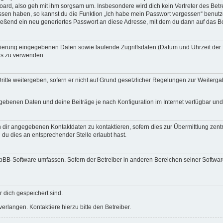
ard, also geh mit ihm sorgsam um. Insbesondere wird dich kein Vertreter des Betre
essen haben, so kannst du die Funktion „Ich habe mein Passwort vergessen“ benut
ßend ein neu generiertes Passwort an diese Adresse, mit dem du dann auf das Bo
trierung eingegebenen Daten sowie laufende Zugriffsdaten (Datum und Uhrzeit de
rds zu verwenden.
itte weitergeben, sofern er nicht auf Grund gesetzlicher Regelungen zur Weitergab
egebenen Daten und deine Beiträge je nach Konfiguration im Internet verfügbar un
 dir angegebenen Kontaktdaten zu kontaktieren, sofern dies zur Übermittlung zentra
 du dies an entsprechender Stelle erlaubt hast.
phpBB-Software umfassen. Sofern der Betreiber in anderen Bereichen seiner Softwa
r dich gespeichert sind.
rlangen. Kontaktiere hierzu bitte den Betreiber.