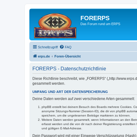
FORERPS
Das Forum rund um ERPS
Schnellzugriff
FAQ
erps.de
Foren-Übersicht
FORERPS - Datenschutzrichtlinie
Diese Richtlinie beschreibt, wie „FORERPS“ („http://www.erps
gesammelt werden.
UMFANG UND ART DER DATENSPEICHERUNG
Deine Daten werden auf zwei verschiedene Arten gesammelt:
phpBB erstellt bei deinem Besuch des Boards mehrere Cookies. Cook
anonyme Sitzungs-Nummer (Session-ID), die dir von phpBB automatis
speichern, um die ungelesenen Beiträge markieren zu können.
Weitere Daten werden gesammelt, wenn Informationen an den Betreibe
erfasst werden und die von dir nach deiner Registrierung erstell
und gültigen E-Mail-Adresse.
Dein Passwort wird mit einer Einwege-Verschlüsselung (Hash) g