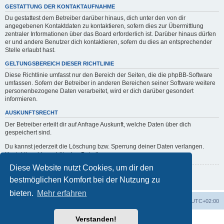
GESTATTUNG DER KONTAKTAUFNAHME
Du gestattest dem Betreiber darüber hinaus, dich unter den von dir
angegebenen Kontaktdaten zu kontaktieren, sofern dies zur Übermittlung
zentraler Informationen über das Board erforderlich ist. Darüber hinaus dürfen
er und andere Benutzer dich kontaktieren, sofern du dies an entsprechender
Stelle erlaubt hast.
GELTUNGSBEREICH DIESER RICHTLINIE
Diese Richtlinie umfasst nur den Bereich der Seiten, die die phpBB-Software
umfassen. Sofern der Betreiber in anderen Bereichen seiner Software weitere
personenbezogene Daten verarbeitet, wird er dich darüber gesondert
informieren.
AUSKUNFTSRECHT
Der Betreiber erteilt dir auf Anfrage Auskunft, welche Daten über dich
gespeichert sind.
Du kannst jederzeit die Löschung bzw. Sperrung deiner Daten verlangen.
Kontaktiere hierzu bitte den Betreiber.
Diese Website nutzt Cookies, um dir den
Zurück zur vorherigen Seite
bestmöglichen Komfort bei der Nutzung zu
bieten.
Mehr erfahren
erps.de
Foren-Übersicht
Alle Zeiten sind
UTC+02:00
Verstanden!
Powered by
phpBB
® Forum Software © phpBB Limited