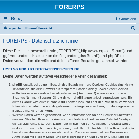
FORERPS
FAQ
Anmelden
S
erps.de
Foren-Übersicht
u
FORERPS - Datenschutzrichtlinie
c
h
Diese Richtlinie beschreibt, wie „FORERPS“ („http://www.erps.de/forum“) und
ggf. verbundene Institutionen (im Folgenden „das Board“) und phpBB die
e
Daten verwenden, die während deines Foren-Besuchs gesammelt werden.
UMFANG UND ART DER DATENSPEICHERUNG
Deine Daten werden auf zwei verschiedene Arten gesammelt:
phpBB erstellt bei deinem Besuch des Boards mehrere Cookies. Cookies sind kleine
Textdateien, die dein Browser als temporäre Dateien ablegt. Zwei dieser Cookies
enthalten eine eindeutige Benutzer-Nummer (Benutzer-ID) sowie eine anonyme
Sitzungs-Nummer (Session-ID), die dir von phpBB automatisch zugewiesen wird. Ein
drittes Cookie wird erstellt, sobald du Themen besucht hast und wird dazu verwendet,
Informationen über die von dir gelesenen Beiträge zu speichern, um die ungelesenen
Beiträge markieren zu können.
Weitere Daten werden gesammelt, wenn Informationen an den Betreiber übermittelt
werden. Dies betrifft — ohne Anspruch auf Vollständigkeit — zum Beispiel Beiträge,
die als Gast erstellt werden, Daten, die im Rahmen der Registrierung erfasst werden
und die von dir nach deiner Registrierung erstellten Nachrichten. Dein Benutzerkonto
besteht mindestens aus einem eindeutigen Benutzernamen, einem Passwort zur
Anmeldung mit diesem Konto und einer persönlichen und gültigen E-Mail-Adresse.