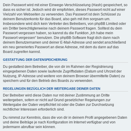
Dein Passwort wird mit einer Einwege-Verschlüsselung (Hash) gespeichert, so
dass es sicher ist. Jedoch wird dir empfohlen, dieses Passwort nicht auf einer
Vielzahl von Webseiten zu verwenden. Das Passwort ist dein Schlüssel zu
deinem Benutzerkonto für das Board, also geh mit ihm sorgsam um.
Insbesondere wird dich kein Vertreter des Betreibers, von phpBB Limited oder
ein Dritter berechtigterweise nach deinem Passwort fragen. Solltest du dein
Passwort vergessen haben, so kannst du die Funktion „Ich habe mein
Passwort vergessen“ benutzen. Die phpBB-Software fragt dich dann nach
deinem Benutzernamen und deiner E-Mail-Adresse und sendet anschließend
ein neu generiertes Passwort an diese Adresse, mit dem du dann auf das
Board zugreifen kannst.
GESTATTUNG DER DATENSPEICHERUNG
Du gestattest dem Betreiber, die von dir im Rahmen der Registrierung
eingegebenen Daten sowie laufende Zugriffsdaten (Datum und Uhrzeit der
Nutzung, IP-Adresse und weitere von deinem Browser übermittelte Daten) zu
speichern und für den Betrieb des Boards zu verwenden.
REGELUNGEN BEZÜGLICH DER WEITERGABE DEINER DATEN
Der Betreiber wird diese Daten nur mit deiner Zustimmung an Dritte
weitergeben, sofern er nicht auf Grund gesetzlicher Regelungen zur
Weitergabe der Daten verpflichtet ist oder die Daten zur Durchsetzung
rechtlicher Interessen erforderlich sind.
Du nimmst zur Kenntnis, dass die von dir in deinem Profil angegebenen Daten
und deine Beiträge je nach Konfiguration im Internet verfügbar und von
jedermann abrufbar sein können.