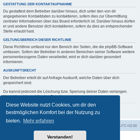
GESTATTUNG DER KONTAKTAUFNAHME
Du gestattest dem Betreiber darüber hinaus, dich unter den von dir
angegebenen Kontaktdaten zu kontaktieren, sofern dies zur Übermittlung
zentraler Informationen über das Board erforderlich ist. Darüber hinaus dürfen
er und andere Benutzer dich kontaktieren, sofern du dies an entsprechender
Stelle erlaubt hast.
GELTUNGSBEREICH DIESER RICHTLINIE
Diese Richtlinie umfasst nur den Bereich der Seiten, die die phpBB-Software
umfassen. Sofern der Betreiber in anderen Bereichen seiner Software weitere
personenbezogene Daten verarbeitet, wird er dich darüber gesondert
informieren.
AUSKUNFTSRECHT
Der Betreiber erteilt dir auf Anfrage Auskunft, welche Daten über dich
gespeichert sind.
Du kannst jederzeit die Löschung bzw. Sperrung deiner Daten verlangen.
Kontaktiere hierzu bitte den Betreiber.
Diese Website nutzt Cookies, um dir den
Zurück zur vorherigen Seite
bestmöglichen Komfort bei der Nutzung zu
bieten.
Mehr erfahren
erps.de
Foren-Übersicht
Alle Zeiten sind
UTC+02:00
Verstanden!
Powered by
phpBB
® Forum Software © phpBB Limited