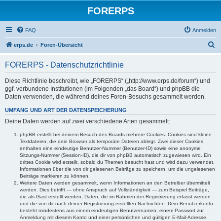
FORERPS
FAQ
Anmelden
S
erps.de
Foren-Übersicht
u
FORERPS - Datenschutzrichtlinie
c
h
Diese Richtlinie beschreibt, wie „FORERPS“ („http://www.erps.de/forum“) und
ggf. verbundene Institutionen (im Folgenden „das Board“) und phpBB die
e
Daten verwenden, die während deines Foren-Besuchs gesammelt werden.
UMFANG UND ART DER DATENSPEICHERUNG
Deine Daten werden auf zwei verschiedene Arten gesammelt:
phpBB erstellt bei deinem Besuch des Boards mehrere Cookies. Cookies sind kleine
Textdateien, die dein Browser als temporäre Dateien ablegt. Zwei dieser Cookies
enthalten eine eindeutige Benutzer-Nummer (Benutzer-ID) sowie eine anonyme
Sitzungs-Nummer (Session-ID), die dir von phpBB automatisch zugewiesen wird. Ein
drittes Cookie wird erstellt, sobald du Themen besucht hast und wird dazu verwendet,
Informationen über die von dir gelesenen Beiträge zu speichern, um die ungelesenen
Beiträge markieren zu können.
Weitere Daten werden gesammelt, wenn Informationen an den Betreiber übermittelt
werden. Dies betrifft — ohne Anspruch auf Vollständigkeit — zum Beispiel Beiträge,
die als Gast erstellt werden, Daten, die im Rahmen der Registrierung erfasst werden
und die von dir nach deiner Registrierung erstellten Nachrichten. Dein Benutzerkonto
besteht mindestens aus einem eindeutigen Benutzernamen, einem Passwort zur
Anmeldung mit diesem Konto und einer persönlichen und gültigen E-Mail-Adresse.