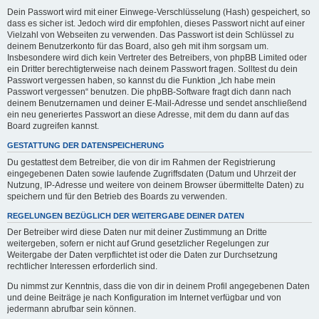
Dein Passwort wird mit einer Einwege-Verschlüsselung (Hash) gespeichert, so
dass es sicher ist. Jedoch wird dir empfohlen, dieses Passwort nicht auf einer
Vielzahl von Webseiten zu verwenden. Das Passwort ist dein Schlüssel zu
deinem Benutzerkonto für das Board, also geh mit ihm sorgsam um.
Insbesondere wird dich kein Vertreter des Betreibers, von phpBB Limited oder
ein Dritter berechtigterweise nach deinem Passwort fragen. Solltest du dein
Passwort vergessen haben, so kannst du die Funktion „Ich habe mein
Passwort vergessen“ benutzen. Die phpBB-Software fragt dich dann nach
deinem Benutzernamen und deiner E-Mail-Adresse und sendet anschließend
ein neu generiertes Passwort an diese Adresse, mit dem du dann auf das
Board zugreifen kannst.
GESTATTUNG DER DATENSPEICHERUNG
Du gestattest dem Betreiber, die von dir im Rahmen der Registrierung
eingegebenen Daten sowie laufende Zugriffsdaten (Datum und Uhrzeit der
Nutzung, IP-Adresse und weitere von deinem Browser übermittelte Daten) zu
speichern und für den Betrieb des Boards zu verwenden.
REGELUNGEN BEZÜGLICH DER WEITERGABE DEINER DATEN
Der Betreiber wird diese Daten nur mit deiner Zustimmung an Dritte
weitergeben, sofern er nicht auf Grund gesetzlicher Regelungen zur
Weitergabe der Daten verpflichtet ist oder die Daten zur Durchsetzung
rechtlicher Interessen erforderlich sind.
Du nimmst zur Kenntnis, dass die von dir in deinem Profil angegebenen Daten
und deine Beiträge je nach Konfiguration im Internet verfügbar und von
jedermann abrufbar sein können.