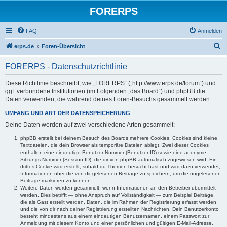
FORERPS
FAQ
Anmelden
S
erps.de
Foren-Übersicht
u
FORERPS - Datenschutzrichtlinie
c
h
Diese Richtlinie beschreibt, wie „FORERPS“ („http://www.erps.de/forum“) und
ggf. verbundene Institutionen (im Folgenden „das Board“) und phpBB die
e
Daten verwenden, die während deines Foren-Besuchs gesammelt werden.
UMFANG UND ART DER DATENSPEICHERUNG
Deine Daten werden auf zwei verschiedene Arten gesammelt:
phpBB erstellt bei deinem Besuch des Boards mehrere Cookies. Cookies sind kleine
Textdateien, die dein Browser als temporäre Dateien ablegt. Zwei dieser Cookies
enthalten eine eindeutige Benutzer-Nummer (Benutzer-ID) sowie eine anonyme
Sitzungs-Nummer (Session-ID), die dir von phpBB automatisch zugewiesen wird. Ein
drittes Cookie wird erstellt, sobald du Themen besucht hast und wird dazu verwendet,
Informationen über die von dir gelesenen Beiträge zu speichern, um die ungelesenen
Beiträge markieren zu können.
Weitere Daten werden gesammelt, wenn Informationen an den Betreiber übermittelt
werden. Dies betrifft — ohne Anspruch auf Vollständigkeit — zum Beispiel Beiträge,
die als Gast erstellt werden, Daten, die im Rahmen der Registrierung erfasst werden
und die von dir nach deiner Registrierung erstellten Nachrichten. Dein Benutzerkonto
besteht mindestens aus einem eindeutigen Benutzernamen, einem Passwort zur
Anmeldung mit diesem Konto und einer persönlichen und gültigen E-Mail-Adresse.