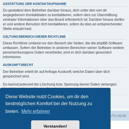
GESTATTUNG DER KONTAKTAUFNAHME
Du gestattest dem Betreiber darüber hinaus, dich unter den von dir
angegebenen Kontaktdaten zu kontaktieren, sofern dies zur Übermittlung
zentraler Informationen über das Board erforderlich ist. Darüber hinaus dürfen
er und andere Benutzer dich kontaktieren, sofern du dies an entsprechender
Stelle erlaubt hast.
GELTUNGSBEREICH DIESER RICHTLINIE
Diese Richtlinie umfasst nur den Bereich der Seiten, die die phpBB-Software
umfassen. Sofern der Betreiber in anderen Bereichen seiner Software weitere
personenbezogene Daten verarbeitet, wird er dich darüber gesondert
informieren.
AUSKUNFTSRECHT
Der Betreiber erteilt dir auf Anfrage Auskunft, welche Daten über dich
gespeichert sind.
Du kannst jederzeit die Löschung bzw. Sperrung deiner Daten verlangen.
Kontaktiere hierzu bitte den Betreiber.
Diese Website nutzt Cookies, um dir den
Zurück zur vorherigen Seite
bestmöglichen Komfort bei der Nutzung zu
bieten.
Mehr erfahren
erps.de
Foren-Übersicht
Alle Zeiten sind
UTC+02:00
Verstanden!
Powered by
phpBB
® Forum Software © phpBB Limited