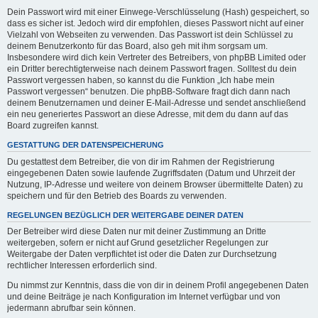
Dein Passwort wird mit einer Einwege-Verschlüsselung (Hash) gespeichert, so
dass es sicher ist. Jedoch wird dir empfohlen, dieses Passwort nicht auf einer
Vielzahl von Webseiten zu verwenden. Das Passwort ist dein Schlüssel zu
deinem Benutzerkonto für das Board, also geh mit ihm sorgsam um.
Insbesondere wird dich kein Vertreter des Betreibers, von phpBB Limited oder
ein Dritter berechtigterweise nach deinem Passwort fragen. Solltest du dein
Passwort vergessen haben, so kannst du die Funktion „Ich habe mein
Passwort vergessen“ benutzen. Die phpBB-Software fragt dich dann nach
deinem Benutzernamen und deiner E-Mail-Adresse und sendet anschließend
ein neu generiertes Passwort an diese Adresse, mit dem du dann auf das
Board zugreifen kannst.
GESTATTUNG DER DATENSPEICHERUNG
Du gestattest dem Betreiber, die von dir im Rahmen der Registrierung
eingegebenen Daten sowie laufende Zugriffsdaten (Datum und Uhrzeit der
Nutzung, IP-Adresse und weitere von deinem Browser übermittelte Daten) zu
speichern und für den Betrieb des Boards zu verwenden.
REGELUNGEN BEZÜGLICH DER WEITERGABE DEINER DATEN
Der Betreiber wird diese Daten nur mit deiner Zustimmung an Dritte
weitergeben, sofern er nicht auf Grund gesetzlicher Regelungen zur
Weitergabe der Daten verpflichtet ist oder die Daten zur Durchsetzung
rechtlicher Interessen erforderlich sind.
Du nimmst zur Kenntnis, dass die von dir in deinem Profil angegebenen Daten
und deine Beiträge je nach Konfiguration im Internet verfügbar und von
jedermann abrufbar sein können.