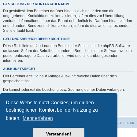
GESTATTUNG DER KONTAKTAUFNAHME
Du gestattest dem Betreiber darüber hinaus, dich unter den von dir
angegebenen Kontaktdaten zu kontaktieren, sofern dies zur Übermittlung
zentraler Informationen über das Board erforderlich ist. Darüber hinaus dürfen
er und andere Benutzer dich kontaktieren, sofern du dies an entsprechender
Stelle erlaubt hast.
GELTUNGSBEREICH DIESER RICHTLINIE
Diese Richtlinie umfasst nur den Bereich der Seiten, die die phpBB-Software
umfassen. Sofern der Betreiber in anderen Bereichen seiner Software weitere
personenbezogene Daten verarbeitet, wird er dich darüber gesondert
informieren.
AUSKUNFTSRECHT
Der Betreiber erteilt dir auf Anfrage Auskunft, welche Daten über dich
gespeichert sind.
Du kannst jederzeit die Löschung bzw. Sperrung deiner Daten verlangen.
Kontaktiere hierzu bitte den Betreiber.
Diese Website nutzt Cookies, um dir den
Zurück zur vorherigen Seite
bestmöglichen Komfort bei der Nutzung zu
bieten.
Mehr erfahren
erps.de
Foren-Übersicht
Alle Zeiten sind
UTC+02:00
Verstanden!
Powered by
phpBB
® Forum Software © phpBB Limited