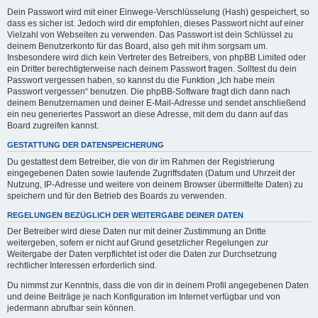
Dein Passwort wird mit einer Einwege-Verschlüsselung (Hash) gespeichert, so
dass es sicher ist. Jedoch wird dir empfohlen, dieses Passwort nicht auf einer
Vielzahl von Webseiten zu verwenden. Das Passwort ist dein Schlüssel zu
deinem Benutzerkonto für das Board, also geh mit ihm sorgsam um.
Insbesondere wird dich kein Vertreter des Betreibers, von phpBB Limited oder
ein Dritter berechtigterweise nach deinem Passwort fragen. Solltest du dein
Passwort vergessen haben, so kannst du die Funktion „Ich habe mein
Passwort vergessen“ benutzen. Die phpBB-Software fragt dich dann nach
deinem Benutzernamen und deiner E-Mail-Adresse und sendet anschließend
ein neu generiertes Passwort an diese Adresse, mit dem du dann auf das
Board zugreifen kannst.
GESTATTUNG DER DATENSPEICHERUNG
Du gestattest dem Betreiber, die von dir im Rahmen der Registrierung
eingegebenen Daten sowie laufende Zugriffsdaten (Datum und Uhrzeit der
Nutzung, IP-Adresse und weitere von deinem Browser übermittelte Daten) zu
speichern und für den Betrieb des Boards zu verwenden.
REGELUNGEN BEZÜGLICH DER WEITERGABE DEINER DATEN
Der Betreiber wird diese Daten nur mit deiner Zustimmung an Dritte
weitergeben, sofern er nicht auf Grund gesetzlicher Regelungen zur
Weitergabe der Daten verpflichtet ist oder die Daten zur Durchsetzung
rechtlicher Interessen erforderlich sind.
Du nimmst zur Kenntnis, dass die von dir in deinem Profil angegebenen Daten
und deine Beiträge je nach Konfiguration im Internet verfügbar und von
jedermann abrufbar sein können.