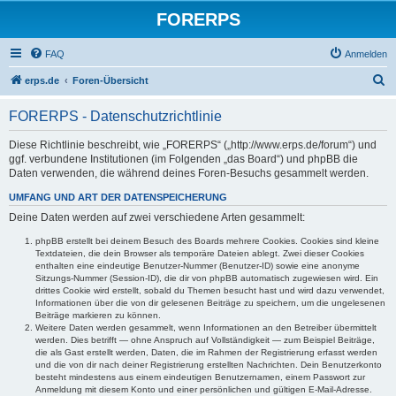
FORERPS
FAQ
Anmelden
S
erps.de
Foren-Übersicht
u
FORERPS - Datenschutzrichtlinie
c
h
Diese Richtlinie beschreibt, wie „FORERPS“ („http://www.erps.de/forum“) und
ggf. verbundene Institutionen (im Folgenden „das Board“) und phpBB die
e
Daten verwenden, die während deines Foren-Besuchs gesammelt werden.
UMFANG UND ART DER DATENSPEICHERUNG
Deine Daten werden auf zwei verschiedene Arten gesammelt:
phpBB erstellt bei deinem Besuch des Boards mehrere Cookies. Cookies sind kleine
Textdateien, die dein Browser als temporäre Dateien ablegt. Zwei dieser Cookies
enthalten eine eindeutige Benutzer-Nummer (Benutzer-ID) sowie eine anonyme
Sitzungs-Nummer (Session-ID), die dir von phpBB automatisch zugewiesen wird. Ein
drittes Cookie wird erstellt, sobald du Themen besucht hast und wird dazu verwendet,
Informationen über die von dir gelesenen Beiträge zu speichern, um die ungelesenen
Beiträge markieren zu können.
Weitere Daten werden gesammelt, wenn Informationen an den Betreiber übermittelt
werden. Dies betrifft — ohne Anspruch auf Vollständigkeit — zum Beispiel Beiträge,
die als Gast erstellt werden, Daten, die im Rahmen der Registrierung erfasst werden
und die von dir nach deiner Registrierung erstellten Nachrichten. Dein Benutzerkonto
besteht mindestens aus einem eindeutigen Benutzernamen, einem Passwort zur
Anmeldung mit diesem Konto und einer persönlichen und gültigen E-Mail-Adresse.