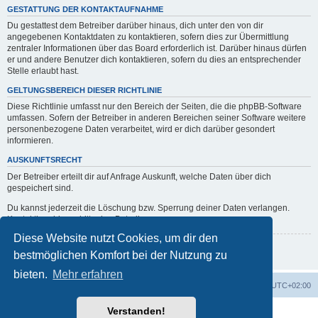
GESTATTUNG DER KONTAKTAUFNAHME
Du gestattest dem Betreiber darüber hinaus, dich unter den von dir
angegebenen Kontaktdaten zu kontaktieren, sofern dies zur Übermittlung
zentraler Informationen über das Board erforderlich ist. Darüber hinaus dürfen
er und andere Benutzer dich kontaktieren, sofern du dies an entsprechender
Stelle erlaubt hast.
GELTUNGSBEREICH DIESER RICHTLINIE
Diese Richtlinie umfasst nur den Bereich der Seiten, die die phpBB-Software
umfassen. Sofern der Betreiber in anderen Bereichen seiner Software weitere
personenbezogene Daten verarbeitet, wird er dich darüber gesondert
informieren.
AUSKUNFTSRECHT
Der Betreiber erteilt dir auf Anfrage Auskunft, welche Daten über dich
gespeichert sind.
Du kannst jederzeit die Löschung bzw. Sperrung deiner Daten verlangen.
Kontaktiere hierzu bitte den Betreiber.
Diese Website nutzt Cookies, um dir den
Zurück zur vorherigen Seite
bestmöglichen Komfort bei der Nutzung zu
bieten.
Mehr erfahren
erps.de
Foren-Übersicht
Alle Zeiten sind
UTC+02:00
Verstanden!
Powered by
phpBB
® Forum Software © phpBB Limited