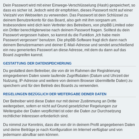
Dein Passwort wird mit einer Einwege-Verschlüsselung (Hash) gespeichert, so
dass es sicher ist. Jedoch wird dir empfohlen, dieses Passwort nicht auf einer
Vielzahl von Webseiten zu verwenden. Das Passwort ist dein Schlüssel zu
deinem Benutzerkonto für das Board, also geh mit ihm sorgsam um.
Insbesondere wird dich kein Vertreter des Betreibers, von phpBB Limited oder
ein Dritter berechtigterweise nach deinem Passwort fragen. Solltest du dein
Passwort vergessen haben, so kannst du die Funktion „Ich habe mein
Passwort vergessen“ benutzen. Die phpBB-Software fragt dich dann nach
deinem Benutzernamen und deiner E-Mail-Adresse und sendet anschließend
ein neu generiertes Passwort an diese Adresse, mit dem du dann auf das
Board zugreifen kannst.
GESTATTUNG DER DATENSPEICHERUNG
Du gestattest dem Betreiber, die von dir im Rahmen der Registrierung
eingegebenen Daten sowie laufende Zugriffsdaten (Datum und Uhrzeit der
Nutzung, IP-Adresse und weitere von deinem Browser übermittelte Daten) zu
speichern und für den Betrieb des Boards zu verwenden.
REGELUNGEN BEZÜGLICH DER WEITERGABE DEINER DATEN
Der Betreiber wird diese Daten nur mit deiner Zustimmung an Dritte
weitergeben, sofern er nicht auf Grund gesetzlicher Regelungen zur
Weitergabe der Daten verpflichtet ist oder die Daten zur Durchsetzung
rechtlicher Interessen erforderlich sind.
Du nimmst zur Kenntnis, dass die von dir in deinem Profil angegebenen Daten
und deine Beiträge je nach Konfiguration im Internet verfügbar und von
jedermann abrufbar sein können.