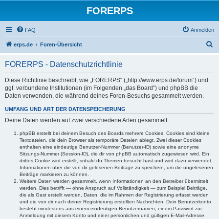
FORERPS
FAQ
Anmelden
S
erps.de
Foren-Übersicht
u
FORERPS - Datenschutzrichtlinie
c
h
Diese Richtlinie beschreibt, wie „FORERPS“ („http://www.erps.de/forum“) und
ggf. verbundene Institutionen (im Folgenden „das Board“) und phpBB die
e
Daten verwenden, die während deines Foren-Besuchs gesammelt werden.
UMFANG UND ART DER DATENSPEICHERUNG
Deine Daten werden auf zwei verschiedene Arten gesammelt:
phpBB erstellt bei deinem Besuch des Boards mehrere Cookies. Cookies sind kleine
Textdateien, die dein Browser als temporäre Dateien ablegt. Zwei dieser Cookies
enthalten eine eindeutige Benutzer-Nummer (Benutzer-ID) sowie eine anonyme
Sitzungs-Nummer (Session-ID), die dir von phpBB automatisch zugewiesen wird. Ein
drittes Cookie wird erstellt, sobald du Themen besucht hast und wird dazu verwendet,
Informationen über die von dir gelesenen Beiträge zu speichern, um die ungelesenen
Beiträge markieren zu können.
Weitere Daten werden gesammelt, wenn Informationen an den Betreiber übermittelt
werden. Dies betrifft — ohne Anspruch auf Vollständigkeit — zum Beispiel Beiträge,
die als Gast erstellt werden, Daten, die im Rahmen der Registrierung erfasst werden
und die von dir nach deiner Registrierung erstellten Nachrichten. Dein Benutzerkonto
besteht mindestens aus einem eindeutigen Benutzernamen, einem Passwort zur
Anmeldung mit diesem Konto und einer persönlichen und gültigen E-Mail-Adresse.