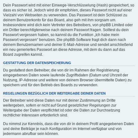
Dein Passwort wird mit einer Einwege-Verschlüsselung (Hash) gespeichert, so
dass es sicher ist. Jedoch wird dir empfohlen, dieses Passwort nicht auf einer
Vielzahl von Webseiten zu verwenden. Das Passwort ist dein Schlüssel zu
deinem Benutzerkonto für das Board, also geh mit ihm sorgsam um.
Insbesondere wird dich kein Vertreter des Betreibers, von phpBB Limited oder
ein Dritter berechtigterweise nach deinem Passwort fragen. Solltest du dein
Passwort vergessen haben, so kannst du die Funktion „Ich habe mein
Passwort vergessen“ benutzen. Die phpBB-Software fragt dich dann nach
deinem Benutzernamen und deiner E-Mail-Adresse und sendet anschließend
ein neu generiertes Passwort an diese Adresse, mit dem du dann auf das
Board zugreifen kannst.
GESTATTUNG DER DATENSPEICHERUNG
Du gestattest dem Betreiber, die von dir im Rahmen der Registrierung
eingegebenen Daten sowie laufende Zugriffsdaten (Datum und Uhrzeit der
Nutzung, IP-Adresse und weitere von deinem Browser übermittelte Daten) zu
speichern und für den Betrieb des Boards zu verwenden.
REGELUNGEN BEZÜGLICH DER WEITERGABE DEINER DATEN
Der Betreiber wird diese Daten nur mit deiner Zustimmung an Dritte
weitergeben, sofern er nicht auf Grund gesetzlicher Regelungen zur
Weitergabe der Daten verpflichtet ist oder die Daten zur Durchsetzung
rechtlicher Interessen erforderlich sind.
Du nimmst zur Kenntnis, dass die von dir in deinem Profil angegebenen Daten
und deine Beiträge je nach Konfiguration im Internet verfügbar und von
jedermann abrufbar sein können.