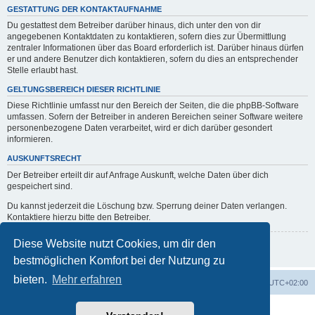
GESTATTUNG DER KONTAKTAUFNAHME
Du gestattest dem Betreiber darüber hinaus, dich unter den von dir
angegebenen Kontaktdaten zu kontaktieren, sofern dies zur Übermittlung
zentraler Informationen über das Board erforderlich ist. Darüber hinaus dürfen
er und andere Benutzer dich kontaktieren, sofern du dies an entsprechender
Stelle erlaubt hast.
GELTUNGSBEREICH DIESER RICHTLINIE
Diese Richtlinie umfasst nur den Bereich der Seiten, die die phpBB-Software
umfassen. Sofern der Betreiber in anderen Bereichen seiner Software weitere
personenbezogene Daten verarbeitet, wird er dich darüber gesondert
informieren.
AUSKUNFTSRECHT
Der Betreiber erteilt dir auf Anfrage Auskunft, welche Daten über dich
gespeichert sind.
Du kannst jederzeit die Löschung bzw. Sperrung deiner Daten verlangen.
Kontaktiere hierzu bitte den Betreiber.
Diese Website nutzt Cookies, um dir den
Zurück zur vorherigen Seite
bestmöglichen Komfort bei der Nutzung zu
bieten.
Mehr erfahren
erps.de
Foren-Übersicht
Alle Zeiten sind
UTC+02:00
Powered by
phpBB
® Forum Software © phpBB Limited