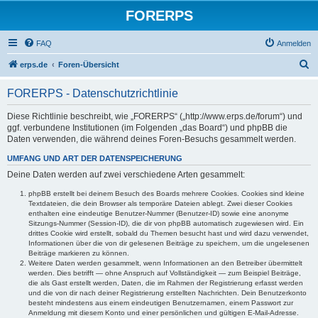
FORERPS
FAQ
Anmelden
S
erps.de
Foren-Übersicht
u
FORERPS - Datenschutzrichtlinie
c
h
Diese Richtlinie beschreibt, wie „FORERPS“ („http://www.erps.de/forum“) und
ggf. verbundene Institutionen (im Folgenden „das Board“) und phpBB die
e
Daten verwenden, die während deines Foren-Besuchs gesammelt werden.
UMFANG UND ART DER DATENSPEICHERUNG
Deine Daten werden auf zwei verschiedene Arten gesammelt:
phpBB erstellt bei deinem Besuch des Boards mehrere Cookies. Cookies sind kleine
Textdateien, die dein Browser als temporäre Dateien ablegt. Zwei dieser Cookies
enthalten eine eindeutige Benutzer-Nummer (Benutzer-ID) sowie eine anonyme
Sitzungs-Nummer (Session-ID), die dir von phpBB automatisch zugewiesen wird. Ein
drittes Cookie wird erstellt, sobald du Themen besucht hast und wird dazu verwendet,
Informationen über die von dir gelesenen Beiträge zu speichern, um die ungelesenen
Beiträge markieren zu können.
Weitere Daten werden gesammelt, wenn Informationen an den Betreiber übermittelt
werden. Dies betrifft — ohne Anspruch auf Vollständigkeit — zum Beispiel Beiträge,
die als Gast erstellt werden, Daten, die im Rahmen der Registrierung erfasst werden
und die von dir nach deiner Registrierung erstellten Nachrichten. Dein Benutzerkonto
besteht mindestens aus einem eindeutigen Benutzernamen, einem Passwort zur
Anmeldung mit diesem Konto und einer persönlichen und gültigen E-Mail-Adresse.