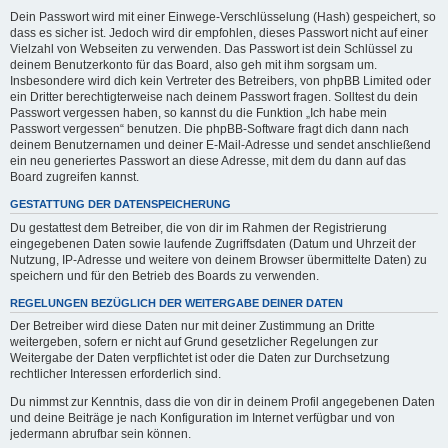
Dein Passwort wird mit einer Einwege-Verschlüsselung (Hash) gespeichert, so
dass es sicher ist. Jedoch wird dir empfohlen, dieses Passwort nicht auf einer
Vielzahl von Webseiten zu verwenden. Das Passwort ist dein Schlüssel zu
deinem Benutzerkonto für das Board, also geh mit ihm sorgsam um.
Insbesondere wird dich kein Vertreter des Betreibers, von phpBB Limited oder
ein Dritter berechtigterweise nach deinem Passwort fragen. Solltest du dein
Passwort vergessen haben, so kannst du die Funktion „Ich habe mein
Passwort vergessen“ benutzen. Die phpBB-Software fragt dich dann nach
deinem Benutzernamen und deiner E-Mail-Adresse und sendet anschließend
ein neu generiertes Passwort an diese Adresse, mit dem du dann auf das
Board zugreifen kannst.
GESTATTUNG DER DATENSPEICHERUNG
Du gestattest dem Betreiber, die von dir im Rahmen der Registrierung
eingegebenen Daten sowie laufende Zugriffsdaten (Datum und Uhrzeit der
Nutzung, IP-Adresse und weitere von deinem Browser übermittelte Daten) zu
speichern und für den Betrieb des Boards zu verwenden.
REGELUNGEN BEZÜGLICH DER WEITERGABE DEINER DATEN
Der Betreiber wird diese Daten nur mit deiner Zustimmung an Dritte
weitergeben, sofern er nicht auf Grund gesetzlicher Regelungen zur
Weitergabe der Daten verpflichtet ist oder die Daten zur Durchsetzung
rechtlicher Interessen erforderlich sind.
Du nimmst zur Kenntnis, dass die von dir in deinem Profil angegebenen Daten
und deine Beiträge je nach Konfiguration im Internet verfügbar und von
jedermann abrufbar sein können.