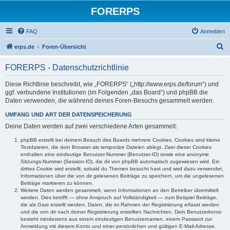
FORERPS
FAQ
Anmelden
S
erps.de
Foren-Übersicht
u
FORERPS - Datenschutzrichtlinie
c
h
Diese Richtlinie beschreibt, wie „FORERPS“ („http://www.erps.de/forum“) und
ggf. verbundene Institutionen (im Folgenden „das Board“) und phpBB die
e
Daten verwenden, die während deines Foren-Besuchs gesammelt werden.
UMFANG UND ART DER DATENSPEICHERUNG
Deine Daten werden auf zwei verschiedene Arten gesammelt:
phpBB erstellt bei deinem Besuch des Boards mehrere Cookies. Cookies sind kleine
Textdateien, die dein Browser als temporäre Dateien ablegt. Zwei dieser Cookies
enthalten eine eindeutige Benutzer-Nummer (Benutzer-ID) sowie eine anonyme
Sitzungs-Nummer (Session-ID), die dir von phpBB automatisch zugewiesen wird. Ein
drittes Cookie wird erstellt, sobald du Themen besucht hast und wird dazu verwendet,
Informationen über die von dir gelesenen Beiträge zu speichern, um die ungelesenen
Beiträge markieren zu können.
Weitere Daten werden gesammelt, wenn Informationen an den Betreiber übermittelt
werden. Dies betrifft — ohne Anspruch auf Vollständigkeit — zum Beispiel Beiträge,
die als Gast erstellt werden, Daten, die im Rahmen der Registrierung erfasst werden
und die von dir nach deiner Registrierung erstellten Nachrichten. Dein Benutzerkonto
besteht mindestens aus einem eindeutigen Benutzernamen, einem Passwort zur
Anmeldung mit diesem Konto und einer persönlichen und gültigen E-Mail-Adresse.