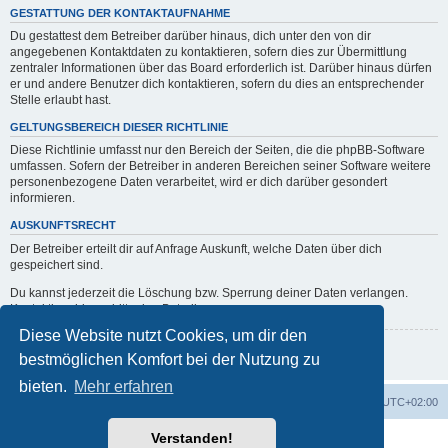
GESTATTUNG DER KONTAKTAUFNAHME
Du gestattest dem Betreiber darüber hinaus, dich unter den von dir
angegebenen Kontaktdaten zu kontaktieren, sofern dies zur Übermittlung
zentraler Informationen über das Board erforderlich ist. Darüber hinaus dürfen
er und andere Benutzer dich kontaktieren, sofern du dies an entsprechender
Stelle erlaubt hast.
GELTUNGSBEREICH DIESER RICHTLINIE
Diese Richtlinie umfasst nur den Bereich der Seiten, die die phpBB-Software
umfassen. Sofern der Betreiber in anderen Bereichen seiner Software weitere
personenbezogene Daten verarbeitet, wird er dich darüber gesondert
informieren.
AUSKUNFTSRECHT
Der Betreiber erteilt dir auf Anfrage Auskunft, welche Daten über dich
gespeichert sind.
Du kannst jederzeit die Löschung bzw. Sperrung deiner Daten verlangen.
Kontaktiere hierzu bitte den Betreiber.
Diese Website nutzt Cookies, um dir den
Zurück zur vorherigen Seite
bestmöglichen Komfort bei der Nutzung zu
bieten.
Mehr erfahren
erps.de
Foren-Übersicht
Alle Zeiten sind
UTC+02:00
Verstanden!
Powered by
phpBB
® Forum Software © phpBB Limited