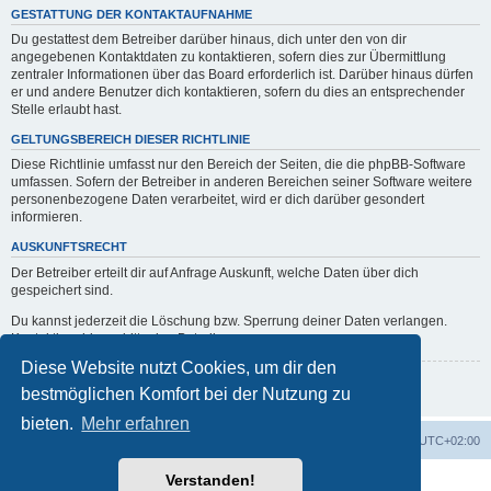
GESTATTUNG DER KONTAKTAUFNAHME
Du gestattest dem Betreiber darüber hinaus, dich unter den von dir
angegebenen Kontaktdaten zu kontaktieren, sofern dies zur Übermittlung
zentraler Informationen über das Board erforderlich ist. Darüber hinaus dürfen
er und andere Benutzer dich kontaktieren, sofern du dies an entsprechender
Stelle erlaubt hast.
GELTUNGSBEREICH DIESER RICHTLINIE
Diese Richtlinie umfasst nur den Bereich der Seiten, die die phpBB-Software
umfassen. Sofern der Betreiber in anderen Bereichen seiner Software weitere
personenbezogene Daten verarbeitet, wird er dich darüber gesondert
informieren.
AUSKUNFTSRECHT
Der Betreiber erteilt dir auf Anfrage Auskunft, welche Daten über dich
gespeichert sind.
Du kannst jederzeit die Löschung bzw. Sperrung deiner Daten verlangen.
Kontaktiere hierzu bitte den Betreiber.
Diese Website nutzt Cookies, um dir den
Zurück zur vorherigen Seite
bestmöglichen Komfort bei der Nutzung zu
bieten.
Mehr erfahren
erps.de
Foren-Übersicht
Alle Zeiten sind
UTC+02:00
Verstanden!
Powered by
phpBB
® Forum Software © phpBB Limited