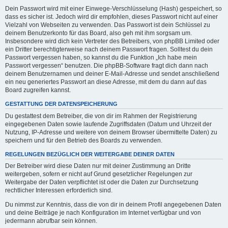
Dein Passwort wird mit einer Einwege-Verschlüsselung (Hash) gespeichert, so
dass es sicher ist. Jedoch wird dir empfohlen, dieses Passwort nicht auf einer
Vielzahl von Webseiten zu verwenden. Das Passwort ist dein Schlüssel zu
deinem Benutzerkonto für das Board, also geh mit ihm sorgsam um.
Insbesondere wird dich kein Vertreter des Betreibers, von phpBB Limited oder
ein Dritter berechtigterweise nach deinem Passwort fragen. Solltest du dein
Passwort vergessen haben, so kannst du die Funktion „Ich habe mein
Passwort vergessen“ benutzen. Die phpBB-Software fragt dich dann nach
deinem Benutzernamen und deiner E-Mail-Adresse und sendet anschließend
ein neu generiertes Passwort an diese Adresse, mit dem du dann auf das
Board zugreifen kannst.
GESTATTUNG DER DATENSPEICHERUNG
Du gestattest dem Betreiber, die von dir im Rahmen der Registrierung
eingegebenen Daten sowie laufende Zugriffsdaten (Datum und Uhrzeit der
Nutzung, IP-Adresse und weitere von deinem Browser übermittelte Daten) zu
speichern und für den Betrieb des Boards zu verwenden.
REGELUNGEN BEZÜGLICH DER WEITERGABE DEINER DATEN
Der Betreiber wird diese Daten nur mit deiner Zustimmung an Dritte
weitergeben, sofern er nicht auf Grund gesetzlicher Regelungen zur
Weitergabe der Daten verpflichtet ist oder die Daten zur Durchsetzung
rechtlicher Interessen erforderlich sind.
Du nimmst zur Kenntnis, dass die von dir in deinem Profil angegebenen Daten
und deine Beiträge je nach Konfiguration im Internet verfügbar und von
jedermann abrufbar sein können.