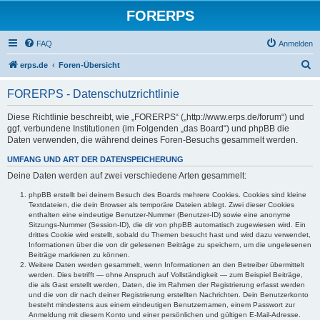
FORERPS
FAQ
Anmelden
S
erps.de
Foren-Übersicht
u
FORERPS - Datenschutzrichtlinie
c
h
Diese Richtlinie beschreibt, wie „FORERPS“ („http://www.erps.de/forum“) und
ggf. verbundene Institutionen (im Folgenden „das Board“) und phpBB die
e
Daten verwenden, die während deines Foren-Besuchs gesammelt werden.
UMFANG UND ART DER DATENSPEICHERUNG
Deine Daten werden auf zwei verschiedene Arten gesammelt:
phpBB erstellt bei deinem Besuch des Boards mehrere Cookies. Cookies sind kleine
Textdateien, die dein Browser als temporäre Dateien ablegt. Zwei dieser Cookies
enthalten eine eindeutige Benutzer-Nummer (Benutzer-ID) sowie eine anonyme
Sitzungs-Nummer (Session-ID), die dir von phpBB automatisch zugewiesen wird. Ein
drittes Cookie wird erstellt, sobald du Themen besucht hast und wird dazu verwendet,
Informationen über die von dir gelesenen Beiträge zu speichern, um die ungelesenen
Beiträge markieren zu können.
Weitere Daten werden gesammelt, wenn Informationen an den Betreiber übermittelt
werden. Dies betrifft — ohne Anspruch auf Vollständigkeit — zum Beispiel Beiträge,
die als Gast erstellt werden, Daten, die im Rahmen der Registrierung erfasst werden
und die von dir nach deiner Registrierung erstellten Nachrichten. Dein Benutzerkonto
besteht mindestens aus einem eindeutigen Benutzernamen, einem Passwort zur
Anmeldung mit diesem Konto und einer persönlichen und gültigen E-Mail-Adresse.