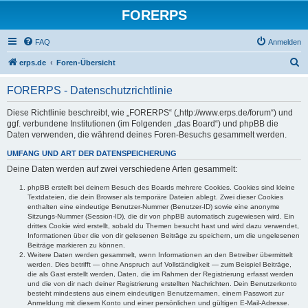
FORERPS
FAQ
Anmelden
S
erps.de
Foren-Übersicht
u
FORERPS - Datenschutzrichtlinie
c
h
Diese Richtlinie beschreibt, wie „FORERPS“ („http://www.erps.de/forum“) und
ggf. verbundene Institutionen (im Folgenden „das Board“) und phpBB die
e
Daten verwenden, die während deines Foren-Besuchs gesammelt werden.
UMFANG UND ART DER DATENSPEICHERUNG
Deine Daten werden auf zwei verschiedene Arten gesammelt:
phpBB erstellt bei deinem Besuch des Boards mehrere Cookies. Cookies sind kleine
Textdateien, die dein Browser als temporäre Dateien ablegt. Zwei dieser Cookies
enthalten eine eindeutige Benutzer-Nummer (Benutzer-ID) sowie eine anonyme
Sitzungs-Nummer (Session-ID), die dir von phpBB automatisch zugewiesen wird. Ein
drittes Cookie wird erstellt, sobald du Themen besucht hast und wird dazu verwendet,
Informationen über die von dir gelesenen Beiträge zu speichern, um die ungelesenen
Beiträge markieren zu können.
Weitere Daten werden gesammelt, wenn Informationen an den Betreiber übermittelt
werden. Dies betrifft — ohne Anspruch auf Vollständigkeit — zum Beispiel Beiträge,
die als Gast erstellt werden, Daten, die im Rahmen der Registrierung erfasst werden
und die von dir nach deiner Registrierung erstellten Nachrichten. Dein Benutzerkonto
besteht mindestens aus einem eindeutigen Benutzernamen, einem Passwort zur
Anmeldung mit diesem Konto und einer persönlichen und gültigen E-Mail-Adresse.