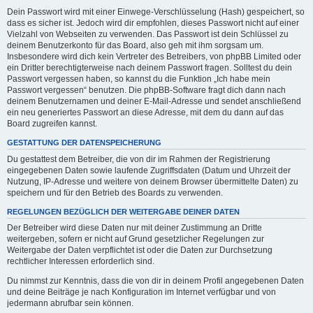
Dein Passwort wird mit einer Einwege-Verschlüsselung (Hash) gespeichert, so
dass es sicher ist. Jedoch wird dir empfohlen, dieses Passwort nicht auf einer
Vielzahl von Webseiten zu verwenden. Das Passwort ist dein Schlüssel zu
deinem Benutzerkonto für das Board, also geh mit ihm sorgsam um.
Insbesondere wird dich kein Vertreter des Betreibers, von phpBB Limited oder
ein Dritter berechtigterweise nach deinem Passwort fragen. Solltest du dein
Passwort vergessen haben, so kannst du die Funktion „Ich habe mein
Passwort vergessen“ benutzen. Die phpBB-Software fragt dich dann nach
deinem Benutzernamen und deiner E-Mail-Adresse und sendet anschließend
ein neu generiertes Passwort an diese Adresse, mit dem du dann auf das
Board zugreifen kannst.
GESTATTUNG DER DATENSPEICHERUNG
Du gestattest dem Betreiber, die von dir im Rahmen der Registrierung
eingegebenen Daten sowie laufende Zugriffsdaten (Datum und Uhrzeit der
Nutzung, IP-Adresse und weitere von deinem Browser übermittelte Daten) zu
speichern und für den Betrieb des Boards zu verwenden.
REGELUNGEN BEZÜGLICH DER WEITERGABE DEINER DATEN
Der Betreiber wird diese Daten nur mit deiner Zustimmung an Dritte
weitergeben, sofern er nicht auf Grund gesetzlicher Regelungen zur
Weitergabe der Daten verpflichtet ist oder die Daten zur Durchsetzung
rechtlicher Interessen erforderlich sind.
Du nimmst zur Kenntnis, dass die von dir in deinem Profil angegebenen Daten
und deine Beiträge je nach Konfiguration im Internet verfügbar und von
jedermann abrufbar sein können.