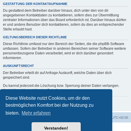
GESTATTUNG DER KONTAKTAUFNAHME
Du gestattest dem Betreiber darüber hinaus, dich unter den von dir
angegebenen Kontaktdaten zu kontaktieren, sofern dies zur Übermittlung
zentraler Informationen über das Board erforderlich ist. Darüber hinaus dürfen
er und andere Benutzer dich kontaktieren, sofern du dies an entsprechender
Stelle erlaubt hast.
GELTUNGSBEREICH DIESER RICHTLINIE
Diese Richtlinie umfasst nur den Bereich der Seiten, die die phpBB-Software
umfassen. Sofern der Betreiber in anderen Bereichen seiner Software weitere
personenbezogene Daten verarbeitet, wird er dich darüber gesondert
informieren.
AUSKUNFTSRECHT
Der Betreiber erteilt dir auf Anfrage Auskunft, welche Daten über dich
gespeichert sind.
Du kannst jederzeit die Löschung bzw. Sperrung deiner Daten verlangen.
Kontaktiere hierzu bitte den Betreiber.
Diese Website nutzt Cookies, um dir den
Zurück zur vorherigen Seite
bestmöglichen Komfort bei der Nutzung zu
bieten.
Mehr erfahren
erps.de
Foren-Übersicht
Alle Zeiten sind
UTC+02:00
Verstanden!
Powered by
phpBB
® Forum Software © phpBB Limited