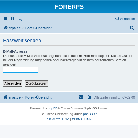
FORERPS
FAQ
Anmelden
S
erps.de
Foren-Übersicht
u
Passwort senden
c
h
E-Mail-Adresse:
Du musst die E-Mail-Adresse angeben, die in deinem Profil hinterlegt ist. Diese hast du
e
bei der Registrierung angegeben oder nachträglich in deinem persönlichen Bereich
geändert.
erps.de
Foren-Übersicht
Alle Zeiten sind
UTC+02:00
Powered by
phpBB
® Forum Software © phpBB Limited
Deutsche Übersetzung durch
phpBB.de
PRIVACY_LINK
|
TERMS_LINK