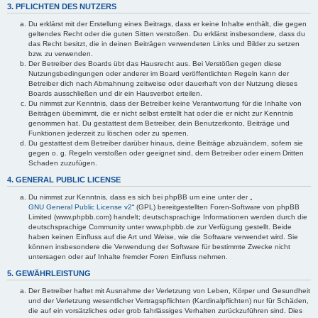
3. PFLICHTEN DES NUTZERS
Du erklärst mit der Erstellung eines Beitrags, dass er keine Inhalte enthält, die gegen
geltendes Recht oder die guten Sitten verstoßen. Du erklärst insbesondere, dass du
das Recht besitzt, die in deinen Beiträgen verwendeten Links und Bilder zu setzen
bzw. zu verwenden.
Der Betreiber des Boards übt das Hausrecht aus. Bei Verstößen gegen diese
Nutzungsbedingungen oder anderer im Board veröffentlichten Regeln kann der
Betreiber dich nach Abmahnung zeitweise oder dauerhaft von der Nutzung dieses
Boards ausschließen und dir ein Hausverbot erteilen.
Du nimmst zur Kenntnis, dass der Betreiber keine Verantwortung für die Inhalte von
Beiträgen übernimmt, die er nicht selbst erstellt hat oder die er nicht zur Kenntnis
genommen hat. Du gestattest dem Betreiber, dein Benutzerkonto, Beiträge und
Funktionen jederzeit zu löschen oder zu sperren.
Du gestattest dem Betreiber darüber hinaus, deine Beiträge abzuändern, sofern sie
gegen o. g. Regeln verstoßen oder geeignet sind, dem Betreiber oder einem Dritten
Schaden zuzufügen.
4. GENERAL PUBLIC LICENSE
Du nimmst zur Kenntnis, dass es sich bei phpBB um eine unter der „
GNU General Public License v2
“ (GPL) bereitgestellten Foren-Software von phpBB
Limited (www.phpbb.com) handelt; deutschsprachige Informationen werden durch die
deutschsprachige Community unter www.phpbb.de zur Verfügung gestellt. Beide
haben keinen Einfluss auf die Art und Weise, wie die Software verwendet wird. Sie
können insbesondere die Verwendung der Software für bestimmte Zwecke nicht
untersagen oder auf Inhalte fremder Foren Einfluss nehmen.
5. GEWÄHRLEISTUNG
Der Betreiber haftet mit Ausnahme der Verletzung von Leben, Körper und Gesundheit
und der Verletzung wesentlicher Vertragspflichten (Kardinalpflichten) nur für Schäden,
die auf ein vorsätzliches oder grob fahrlässiges Verhalten zurückzuführen sind. Dies