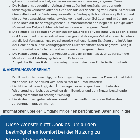
gilt auch für mittelbare Folgeschäden wie insbesondere entgangenen Gewinn.
Die Haftung ist gegenüber Verbrauchern außer bei vorsätzlichem oder grob
fahrlässigem Verhalten oder bei Schäden aus der Verletzung von Leben, Körper und
Gesundheit und der Verletzung wesentlicher Vertragspflichten (Kardinalpflichten) auf
die bei Vertragsschluss typischerweise vorhersehbaren Schäden und im übrigen der
Höhe nach auf die vertragstypischen Durchschnittsschäden begrenzt. Dies gilt auch
für mittelbare Folgeschäden wie insbesondere entgangenen Gewinn.
Die Haftung ist gegenüber Unternehmern außer bei der Verletzung von Leben, Körper
und Gesundheit oder vorsätzlichem oder grob fahrlässigem Verhalten des Betreibers
auf die bei Vertragsschluss typischerweise vorhersehbaren Schäden und im Übrigen
der Höhe nach auf die vertragstypischen Durchschnittsschäden begrenzt. Dies gilt
auch für mittelbare Schäden, insbesondere entgangenen Gewinn.
Die Haftungsbegrenzung der Absätze a bis c gilt sinngemäß auch zugunsten der
Mitarbeiter und Erfüllungsgehilfen des Betreibers.
Ansprüche für eine Haftung aus zwingendem nationalem Recht bleiben unberührt.
6. ÄNDERUNGSVORBEHALT
Der Betreiber ist berechtigt, die Nutzungsbedingungen und die Datenschutzrichtlinie
zu ändern. Die Änderung wird dem Nutzer per E-Mail mitgeteilt.
Der Nutzer ist berechtigt, den Änderungen zu widersprechen. Im Falle des
Widerspruchs erlischt das zwischen dem Betreiber und dem Nutzer bestehende
Vertragsverhältnis mit sofortiger Wirkung.
Die Änderungen gelten als anerkannt und verbindlich, wenn der Nutzer den
Änderungen zugestimmt hat.
Informationen über den Umgang mit deinen persönlichen Daten sind in der
Datenschutzrichtlinie enthalten.
Diese Website nutzt Cookies, um dir den
Zurück zur vorherigen Seite
bestmöglichen Komfort bei der Nutzung zu