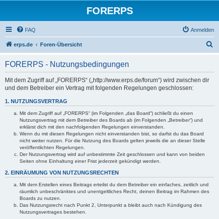
FORERPS
FAQ
Anmelden
S
erps.de
Foren-Übersicht
u
FORERPS - Nutzungsbedingungen
c
h
Mit dem Zugriff auf „FORERPS“ („http://www.erps.de/forum“) wird zwischen dir
und dem Betreiber ein Vertrag mit folgenden Regelungen geschlossen:
e
1. NUTZUNGSVERTRAG
Mit dem Zugriff auf „FORERPS“ (im Folgenden „das Board“) schließt du einen
Nutzungsvertrag mit dem Betreiber des Boards ab (im Folgenden „Betreiber“) und
erklärst dich mit den nachfolgenden Regelungen einverstanden.
Wenn du mit diesen Regelungen nicht einverstanden bist, so darfst du das Board
nicht weiter nutzen. Für die Nutzung des Boards gelten jeweils die an dieser Stelle
veröffentlichten Regelungen.
Der Nutzungsvertrag wird auf unbestimmte Zeit geschlossen und kann von beiden
Seiten ohne Einhaltung einer Frist jederzeit gekündigt werden.
2. EINRÄUMUNG VON NUTZUNGSRECHTEN
Mit dem Erstellen eines Beitrags erteilst du dem Betreiber ein einfaches, zeitlich und
räumlich unbeschränktes und unentgeltliches Recht, deinen Beitrag im Rahmen des
Boards zu nutzen.
Das Nutzungsrecht nach Punkt 2, Unterpunkt a bleibt auch nach Kündigung des
Nutzungsvertrages bestehen.