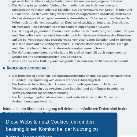
gilt auch für mittelbare Folgeschäden wie insbesondere entgangenen Gewinn.
Die Haftung ist gegenüber Verbrauchern außer bei vorsätzlichem oder grob
fahrlässigem Verhalten oder bei Schäden aus der Verletzung von Leben, Körper und
Gesundheit und der Verletzung wesentlicher Vertragspflichten (Kardinalpflichten) auf
die bei Vertragsschluss typischerweise vorhersehbaren Schäden und im übrigen der
Höhe nach auf die vertragstypischen Durchschnittsschäden begrenzt. Dies gilt auch
für mittelbare Folgeschäden wie insbesondere entgangenen Gewinn.
Die Haftung ist gegenüber Unternehmern außer bei der Verletzung von Leben, Körper
und Gesundheit oder vorsätzlichem oder grob fahrlässigem Verhalten des Betreibers
auf die bei Vertragsschluss typischerweise vorhersehbaren Schäden und im Übrigen
der Höhe nach auf die vertragstypischen Durchschnittsschäden begrenzt. Dies gilt
auch für mittelbare Schäden, insbesondere entgangenen Gewinn.
Die Haftungsbegrenzung der Absätze a bis c gilt sinngemäß auch zugunsten der
Mitarbeiter und Erfüllungsgehilfen des Betreibers.
Ansprüche für eine Haftung aus zwingendem nationalem Recht bleiben unberührt.
6. ÄNDERUNGSVORBEHALT
Der Betreiber ist berechtigt, die Nutzungsbedingungen und die Datenschutzrichtlinie
zu ändern. Die Änderung wird dem Nutzer per E-Mail mitgeteilt.
Der Nutzer ist berechtigt, den Änderungen zu widersprechen. Im Falle des
Widerspruchs erlischt das zwischen dem Betreiber und dem Nutzer bestehende
Vertragsverhältnis mit sofortiger Wirkung.
Die Änderungen gelten als anerkannt und verbindlich, wenn der Nutzer den
Änderungen zugestimmt hat.
Informationen über den Umgang mit deinen persönlichen Daten sind in der
Datenschutzrichtlinie enthalten.
Diese Website nutzt Cookies, um dir den
Zurück zur vorherigen Seite
bestmöglichen Komfort bei der Nutzung zu