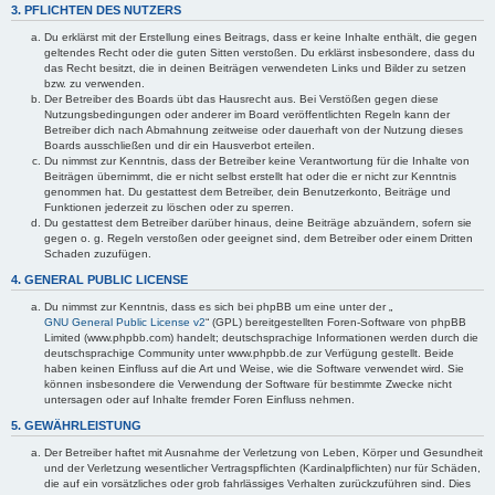
3. PFLICHTEN DES NUTZERS
Du erklärst mit der Erstellung eines Beitrags, dass er keine Inhalte enthält, die gegen
geltendes Recht oder die guten Sitten verstoßen. Du erklärst insbesondere, dass du
das Recht besitzt, die in deinen Beiträgen verwendeten Links und Bilder zu setzen
bzw. zu verwenden.
Der Betreiber des Boards übt das Hausrecht aus. Bei Verstößen gegen diese
Nutzungsbedingungen oder anderer im Board veröffentlichten Regeln kann der
Betreiber dich nach Abmahnung zeitweise oder dauerhaft von der Nutzung dieses
Boards ausschließen und dir ein Hausverbot erteilen.
Du nimmst zur Kenntnis, dass der Betreiber keine Verantwortung für die Inhalte von
Beiträgen übernimmt, die er nicht selbst erstellt hat oder die er nicht zur Kenntnis
genommen hat. Du gestattest dem Betreiber, dein Benutzerkonto, Beiträge und
Funktionen jederzeit zu löschen oder zu sperren.
Du gestattest dem Betreiber darüber hinaus, deine Beiträge abzuändern, sofern sie
gegen o. g. Regeln verstoßen oder geeignet sind, dem Betreiber oder einem Dritten
Schaden zuzufügen.
4. GENERAL PUBLIC LICENSE
Du nimmst zur Kenntnis, dass es sich bei phpBB um eine unter der „
GNU General Public License v2
“ (GPL) bereitgestellten Foren-Software von phpBB
Limited (www.phpbb.com) handelt; deutschsprachige Informationen werden durch die
deutschsprachige Community unter www.phpbb.de zur Verfügung gestellt. Beide
haben keinen Einfluss auf die Art und Weise, wie die Software verwendet wird. Sie
können insbesondere die Verwendung der Software für bestimmte Zwecke nicht
untersagen oder auf Inhalte fremder Foren Einfluss nehmen.
5. GEWÄHRLEISTUNG
Der Betreiber haftet mit Ausnahme der Verletzung von Leben, Körper und Gesundheit
und der Verletzung wesentlicher Vertragspflichten (Kardinalpflichten) nur für Schäden,
die auf ein vorsätzliches oder grob fahrlässiges Verhalten zurückzuführen sind. Dies