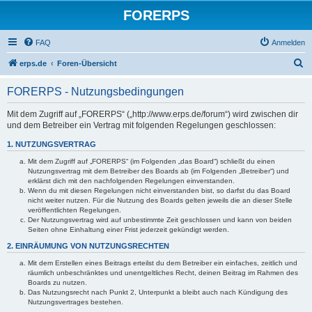
FORERPS
FAQ
Anmelden
S
erps.de
Foren-Übersicht
u
FORERPS - Nutzungsbedingungen
c
h
Mit dem Zugriff auf „FORERPS“ („http://www.erps.de/forum“) wird zwischen dir
und dem Betreiber ein Vertrag mit folgenden Regelungen geschlossen:
e
1. NUTZUNGSVERTRAG
Mit dem Zugriff auf „FORERPS“ (im Folgenden „das Board“) schließt du einen
Nutzungsvertrag mit dem Betreiber des Boards ab (im Folgenden „Betreiber“) und
erklärst dich mit den nachfolgenden Regelungen einverstanden.
Wenn du mit diesen Regelungen nicht einverstanden bist, so darfst du das Board
nicht weiter nutzen. Für die Nutzung des Boards gelten jeweils die an dieser Stelle
veröffentlichten Regelungen.
Der Nutzungsvertrag wird auf unbestimmte Zeit geschlossen und kann von beiden
Seiten ohne Einhaltung einer Frist jederzeit gekündigt werden.
2. EINRÄUMUNG VON NUTZUNGSRECHTEN
Mit dem Erstellen eines Beitrags erteilst du dem Betreiber ein einfaches, zeitlich und
räumlich unbeschränktes und unentgeltliches Recht, deinen Beitrag im Rahmen des
Boards zu nutzen.
Das Nutzungsrecht nach Punkt 2, Unterpunkt a bleibt auch nach Kündigung des
Nutzungsvertrages bestehen.