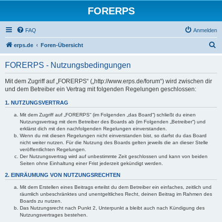
FORERPS
FAQ
Anmelden
S
erps.de
Foren-Übersicht
u
FORERPS - Nutzungsbedingungen
c
h
Mit dem Zugriff auf „FORERPS“ („http://www.erps.de/forum“) wird zwischen dir
und dem Betreiber ein Vertrag mit folgenden Regelungen geschlossen:
e
1. NUTZUNGSVERTRAG
Mit dem Zugriff auf „FORERPS“ (im Folgenden „das Board“) schließt du einen
Nutzungsvertrag mit dem Betreiber des Boards ab (im Folgenden „Betreiber“) und
erklärst dich mit den nachfolgenden Regelungen einverstanden.
Wenn du mit diesen Regelungen nicht einverstanden bist, so darfst du das Board
nicht weiter nutzen. Für die Nutzung des Boards gelten jeweils die an dieser Stelle
veröffentlichten Regelungen.
Der Nutzungsvertrag wird auf unbestimmte Zeit geschlossen und kann von beiden
Seiten ohne Einhaltung einer Frist jederzeit gekündigt werden.
2. EINRÄUMUNG VON NUTZUNGSRECHTEN
Mit dem Erstellen eines Beitrags erteilst du dem Betreiber ein einfaches, zeitlich und
räumlich unbeschränktes und unentgeltliches Recht, deinen Beitrag im Rahmen des
Boards zu nutzen.
Das Nutzungsrecht nach Punkt 2, Unterpunkt a bleibt auch nach Kündigung des
Nutzungsvertrages bestehen.