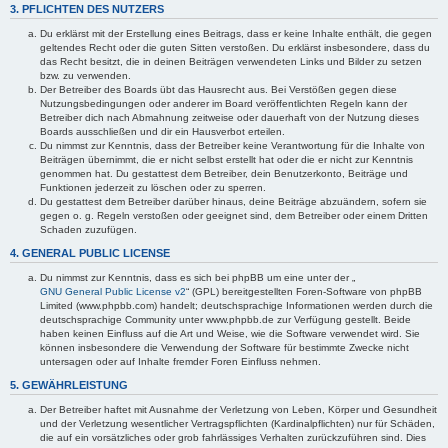
3. PFLICHTEN DES NUTZERS
Du erklärst mit der Erstellung eines Beitrags, dass er keine Inhalte enthält, die gegen
geltendes Recht oder die guten Sitten verstoßen. Du erklärst insbesondere, dass du
das Recht besitzt, die in deinen Beiträgen verwendeten Links und Bilder zu setzen
bzw. zu verwenden.
Der Betreiber des Boards übt das Hausrecht aus. Bei Verstößen gegen diese
Nutzungsbedingungen oder anderer im Board veröffentlichten Regeln kann der
Betreiber dich nach Abmahnung zeitweise oder dauerhaft von der Nutzung dieses
Boards ausschließen und dir ein Hausverbot erteilen.
Du nimmst zur Kenntnis, dass der Betreiber keine Verantwortung für die Inhalte von
Beiträgen übernimmt, die er nicht selbst erstellt hat oder die er nicht zur Kenntnis
genommen hat. Du gestattest dem Betreiber, dein Benutzerkonto, Beiträge und
Funktionen jederzeit zu löschen oder zu sperren.
Du gestattest dem Betreiber darüber hinaus, deine Beiträge abzuändern, sofern sie
gegen o. g. Regeln verstoßen oder geeignet sind, dem Betreiber oder einem Dritten
Schaden zuzufügen.
4. GENERAL PUBLIC LICENSE
Du nimmst zur Kenntnis, dass es sich bei phpBB um eine unter der „
GNU General Public License v2
“ (GPL) bereitgestellten Foren-Software von phpBB
Limited (www.phpbb.com) handelt; deutschsprachige Informationen werden durch die
deutschsprachige Community unter www.phpbb.de zur Verfügung gestellt. Beide
haben keinen Einfluss auf die Art und Weise, wie die Software verwendet wird. Sie
können insbesondere die Verwendung der Software für bestimmte Zwecke nicht
untersagen oder auf Inhalte fremder Foren Einfluss nehmen.
5. GEWÄHRLEISTUNG
Der Betreiber haftet mit Ausnahme der Verletzung von Leben, Körper und Gesundheit
und der Verletzung wesentlicher Vertragspflichten (Kardinalpflichten) nur für Schäden,
die auf ein vorsätzliches oder grob fahrlässiges Verhalten zurückzuführen sind. Dies