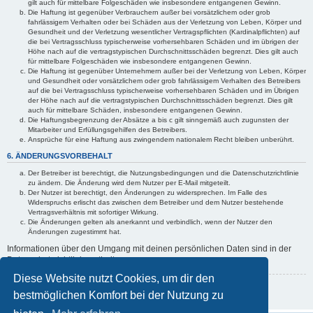
gilt auch für mittelbare Folgeschäden wie insbesondere entgangenen Gewinn.
Die Haftung ist gegenüber Verbrauchern außer bei vorsätzlichem oder grob
fahrlässigem Verhalten oder bei Schäden aus der Verletzung von Leben, Körper und
Gesundheit und der Verletzung wesentlicher Vertragspflichten (Kardinalpflichten) auf
die bei Vertragsschluss typischerweise vorhersehbaren Schäden und im übrigen der
Höhe nach auf die vertragstypischen Durchschnittsschäden begrenzt. Dies gilt auch
für mittelbare Folgeschäden wie insbesondere entgangenen Gewinn.
Die Haftung ist gegenüber Unternehmern außer bei der Verletzung von Leben, Körper
und Gesundheit oder vorsätzlichem oder grob fahrlässigem Verhalten des Betreibers
auf die bei Vertragsschluss typischerweise vorhersehbaren Schäden und im Übrigen
der Höhe nach auf die vertragstypischen Durchschnittsschäden begrenzt. Dies gilt
auch für mittelbare Schäden, insbesondere entgangenen Gewinn.
Die Haftungsbegrenzung der Absätze a bis c gilt sinngemäß auch zugunsten der
Mitarbeiter und Erfüllungsgehilfen des Betreibers.
Ansprüche für eine Haftung aus zwingendem nationalem Recht bleiben unberührt.
6. ÄNDERUNGSVORBEHALT
Der Betreiber ist berechtigt, die Nutzungsbedingungen und die Datenschutzrichtlinie
zu ändern. Die Änderung wird dem Nutzer per E-Mail mitgeteilt.
Der Nutzer ist berechtigt, den Änderungen zu widersprechen. Im Falle des
Widerspruchs erlischt das zwischen dem Betreiber und dem Nutzer bestehende
Vertragsverhältnis mit sofortiger Wirkung.
Die Änderungen gelten als anerkannt und verbindlich, wenn der Nutzer den
Änderungen zugestimmt hat.
Informationen über den Umgang mit deinen persönlichen Daten sind in der
Datenschutzrichtlinie enthalten.
Diese Website nutzt Cookies, um dir den
Zurück zur vorherigen Seite
bestmöglichen Komfort bei der Nutzung zu