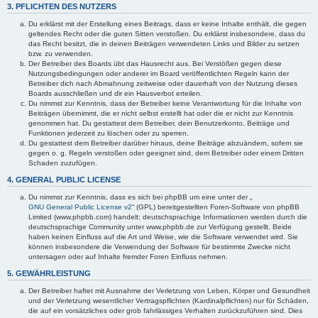
3. PFLICHTEN DES NUTZERS
Du erklärst mit der Erstellung eines Beitrags, dass er keine Inhalte enthält, die gegen
geltendes Recht oder die guten Sitten verstoßen. Du erklärst insbesondere, dass du
das Recht besitzt, die in deinen Beiträgen verwendeten Links und Bilder zu setzen
bzw. zu verwenden.
Der Betreiber des Boards übt das Hausrecht aus. Bei Verstößen gegen diese
Nutzungsbedingungen oder anderer im Board veröffentlichten Regeln kann der
Betreiber dich nach Abmahnung zeitweise oder dauerhaft von der Nutzung dieses
Boards ausschließen und dir ein Hausverbot erteilen.
Du nimmst zur Kenntnis, dass der Betreiber keine Verantwortung für die Inhalte von
Beiträgen übernimmt, die er nicht selbst erstellt hat oder die er nicht zur Kenntnis
genommen hat. Du gestattest dem Betreiber, dein Benutzerkonto, Beiträge und
Funktionen jederzeit zu löschen oder zu sperren.
Du gestattest dem Betreiber darüber hinaus, deine Beiträge abzuändern, sofern sie
gegen o. g. Regeln verstoßen oder geeignet sind, dem Betreiber oder einem Dritten
Schaden zuzufügen.
4. GENERAL PUBLIC LICENSE
Du nimmst zur Kenntnis, dass es sich bei phpBB um eine unter der „
GNU General Public License v2
“ (GPL) bereitgestellten Foren-Software von phpBB
Limited (www.phpbb.com) handelt; deutschsprachige Informationen werden durch die
deutschsprachige Community unter www.phpbb.de zur Verfügung gestellt. Beide
haben keinen Einfluss auf die Art und Weise, wie die Software verwendet wird. Sie
können insbesondere die Verwendung der Software für bestimmte Zwecke nicht
untersagen oder auf Inhalte fremder Foren Einfluss nehmen.
5. GEWÄHRLEISTUNG
Der Betreiber haftet mit Ausnahme der Verletzung von Leben, Körper und Gesundheit
und der Verletzung wesentlicher Vertragspflichten (Kardinalpflichten) nur für Schäden,
die auf ein vorsätzliches oder grob fahrlässiges Verhalten zurückzuführen sind. Dies