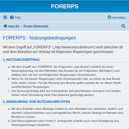
FORERPS
FAQ
Anmelden
S
erps.de
Foren-Übersicht
u
FORERPS - Nutzungsbedingungen
c
h
Mit dem Zugriff auf „FORERPS“ („http://www.erps.de/forum“) wird zwischen dir
und dem Betreiber ein Vertrag mit folgenden Regelungen geschlossen:
e
1. NUTZUNGSVERTRAG
Mit dem Zugriff auf „FORERPS“ (im Folgenden „das Board“) schließt du einen
Nutzungsvertrag mit dem Betreiber des Boards ab (im Folgenden „Betreiber“) und
erklärst dich mit den nachfolgenden Regelungen einverstanden.
Wenn du mit diesen Regelungen nicht einverstanden bist, so darfst du das Board
nicht weiter nutzen. Für die Nutzung des Boards gelten jeweils die an dieser Stelle
veröffentlichten Regelungen.
Der Nutzungsvertrag wird auf unbestimmte Zeit geschlossen und kann von beiden
Seiten ohne Einhaltung einer Frist jederzeit gekündigt werden.
2. EINRÄUMUNG VON NUTZUNGSRECHTEN
Mit dem Erstellen eines Beitrags erteilst du dem Betreiber ein einfaches, zeitlich und
räumlich unbeschränktes und unentgeltliches Recht, deinen Beitrag im Rahmen des
Boards zu nutzen.
Das Nutzungsrecht nach Punkt 2, Unterpunkt a bleibt auch nach Kündigung des
Nutzungsvertrages bestehen.