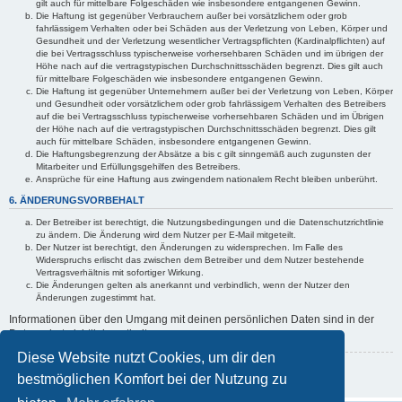
gilt auch für mittelbare Folgeschäden wie insbesondere entgangenen Gewinn.
Die Haftung ist gegenüber Verbrauchern außer bei vorsätzlichem oder grob
fahrlässigem Verhalten oder bei Schäden aus der Verletzung von Leben, Körper und
Gesundheit und der Verletzung wesentlicher Vertragspflichten (Kardinalpflichten) auf
die bei Vertragsschluss typischerweise vorhersehbaren Schäden und im übrigen der
Höhe nach auf die vertragstypischen Durchschnittsschäden begrenzt. Dies gilt auch
für mittelbare Folgeschäden wie insbesondere entgangenen Gewinn.
Die Haftung ist gegenüber Unternehmern außer bei der Verletzung von Leben, Körper
und Gesundheit oder vorsätzlichem oder grob fahrlässigem Verhalten des Betreibers
auf die bei Vertragsschluss typischerweise vorhersehbaren Schäden und im Übrigen
der Höhe nach auf die vertragstypischen Durchschnittsschäden begrenzt. Dies gilt
auch für mittelbare Schäden, insbesondere entgangenen Gewinn.
Die Haftungsbegrenzung der Absätze a bis c gilt sinngemäß auch zugunsten der
Mitarbeiter und Erfüllungsgehilfen des Betreibers.
Ansprüche für eine Haftung aus zwingendem nationalem Recht bleiben unberührt.
6. ÄNDERUNGSVORBEHALT
Der Betreiber ist berechtigt, die Nutzungsbedingungen und die Datenschutzrichtlinie
zu ändern. Die Änderung wird dem Nutzer per E-Mail mitgeteilt.
Der Nutzer ist berechtigt, den Änderungen zu widersprechen. Im Falle des
Widerspruchs erlischt das zwischen dem Betreiber und dem Nutzer bestehende
Vertragsverhältnis mit sofortiger Wirkung.
Die Änderungen gelten als anerkannt und verbindlich, wenn der Nutzer den
Änderungen zugestimmt hat.
Informationen über den Umgang mit deinen persönlichen Daten sind in der
Datenschutzrichtlinie enthalten.
Diese Website nutzt Cookies, um dir den
Zurück zur vorherigen Seite
bestmöglichen Komfort bei der Nutzung zu