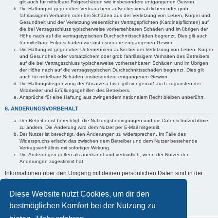
gilt auch für mittelbare Folgeschäden wie insbesondere entgangenen Gewinn.
Die Haftung ist gegenüber Verbrauchern außer bei vorsätzlichem oder grob
fahrlässigem Verhalten oder bei Schäden aus der Verletzung von Leben, Körper und
Gesundheit und der Verletzung wesentlicher Vertragspflichten (Kardinalpflichten) auf
die bei Vertragsschluss typischerweise vorhersehbaren Schäden und im übrigen der
Höhe nach auf die vertragstypischen Durchschnittsschäden begrenzt. Dies gilt auch
für mittelbare Folgeschäden wie insbesondere entgangenen Gewinn.
Die Haftung ist gegenüber Unternehmern außer bei der Verletzung von Leben, Körper
und Gesundheit oder vorsätzlichem oder grob fahrlässigem Verhalten des Betreibers
auf die bei Vertragsschluss typischerweise vorhersehbaren Schäden und im Übrigen
der Höhe nach auf die vertragstypischen Durchschnittsschäden begrenzt. Dies gilt
auch für mittelbare Schäden, insbesondere entgangenen Gewinn.
Die Haftungsbegrenzung der Absätze a bis c gilt sinngemäß auch zugunsten der
Mitarbeiter und Erfüllungsgehilfen des Betreibers.
Ansprüche für eine Haftung aus zwingendem nationalem Recht bleiben unberührt.
6. ÄNDERUNGSVORBEHALT
Der Betreiber ist berechtigt, die Nutzungsbedingungen und die Datenschutzrichtlinie
zu ändern. Die Änderung wird dem Nutzer per E-Mail mitgeteilt.
Der Nutzer ist berechtigt, den Änderungen zu widersprechen. Im Falle des
Widerspruchs erlischt das zwischen dem Betreiber und dem Nutzer bestehende
Vertragsverhältnis mit sofortiger Wirkung.
Die Änderungen gelten als anerkannt und verbindlich, wenn der Nutzer den
Änderungen zugestimmt hat.
Informationen über den Umgang mit deinen persönlichen Daten sind in der
Datenschutzrichtlinie enthalten.
Diese Website nutzt Cookies, um dir den
Zurück zur vorherigen Seite
bestmöglichen Komfort bei der Nutzung zu