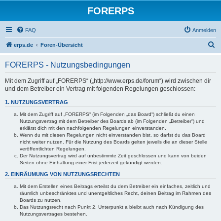
FORERPS
FAQ
Anmelden
S
erps.de
Foren-Übersicht
u
FORERPS - Nutzungsbedingungen
c
h
Mit dem Zugriff auf „FORERPS“ („http://www.erps.de/forum“) wird zwischen dir
und dem Betreiber ein Vertrag mit folgenden Regelungen geschlossen:
e
1. NUTZUNGSVERTRAG
Mit dem Zugriff auf „FORERPS“ (im Folgenden „das Board“) schließt du einen
Nutzungsvertrag mit dem Betreiber des Boards ab (im Folgenden „Betreiber“) und
erklärst dich mit den nachfolgenden Regelungen einverstanden.
Wenn du mit diesen Regelungen nicht einverstanden bist, so darfst du das Board
nicht weiter nutzen. Für die Nutzung des Boards gelten jeweils die an dieser Stelle
veröffentlichten Regelungen.
Der Nutzungsvertrag wird auf unbestimmte Zeit geschlossen und kann von beiden
Seiten ohne Einhaltung einer Frist jederzeit gekündigt werden.
2. EINRÄUMUNG VON NUTZUNGSRECHTEN
Mit dem Erstellen eines Beitrags erteilst du dem Betreiber ein einfaches, zeitlich und
räumlich unbeschränktes und unentgeltliches Recht, deinen Beitrag im Rahmen des
Boards zu nutzen.
Das Nutzungsrecht nach Punkt 2, Unterpunkt a bleibt auch nach Kündigung des
Nutzungsvertrages bestehen.