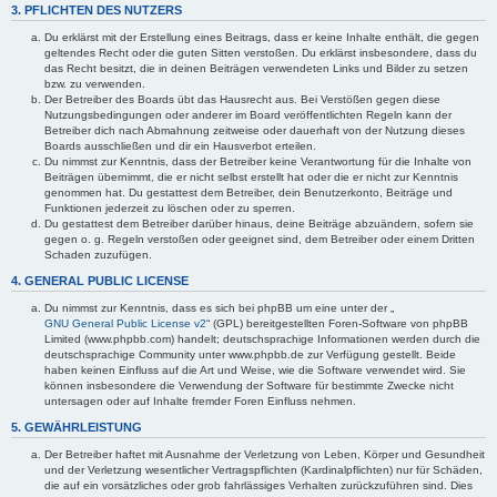
3. PFLICHTEN DES NUTZERS
Du erklärst mit der Erstellung eines Beitrags, dass er keine Inhalte enthält, die gegen
geltendes Recht oder die guten Sitten verstoßen. Du erklärst insbesondere, dass du
das Recht besitzt, die in deinen Beiträgen verwendeten Links und Bilder zu setzen
bzw. zu verwenden.
Der Betreiber des Boards übt das Hausrecht aus. Bei Verstößen gegen diese
Nutzungsbedingungen oder anderer im Board veröffentlichten Regeln kann der
Betreiber dich nach Abmahnung zeitweise oder dauerhaft von der Nutzung dieses
Boards ausschließen und dir ein Hausverbot erteilen.
Du nimmst zur Kenntnis, dass der Betreiber keine Verantwortung für die Inhalte von
Beiträgen übernimmt, die er nicht selbst erstellt hat oder die er nicht zur Kenntnis
genommen hat. Du gestattest dem Betreiber, dein Benutzerkonto, Beiträge und
Funktionen jederzeit zu löschen oder zu sperren.
Du gestattest dem Betreiber darüber hinaus, deine Beiträge abzuändern, sofern sie
gegen o. g. Regeln verstoßen oder geeignet sind, dem Betreiber oder einem Dritten
Schaden zuzufügen.
4. GENERAL PUBLIC LICENSE
Du nimmst zur Kenntnis, dass es sich bei phpBB um eine unter der „
GNU General Public License v2
“ (GPL) bereitgestellten Foren-Software von phpBB
Limited (www.phpbb.com) handelt; deutschsprachige Informationen werden durch die
deutschsprachige Community unter www.phpbb.de zur Verfügung gestellt. Beide
haben keinen Einfluss auf die Art und Weise, wie die Software verwendet wird. Sie
können insbesondere die Verwendung der Software für bestimmte Zwecke nicht
untersagen oder auf Inhalte fremder Foren Einfluss nehmen.
5. GEWÄHRLEISTUNG
Der Betreiber haftet mit Ausnahme der Verletzung von Leben, Körper und Gesundheit
und der Verletzung wesentlicher Vertragspflichten (Kardinalpflichten) nur für Schäden,
die auf ein vorsätzliches oder grob fahrlässiges Verhalten zurückzuführen sind. Dies