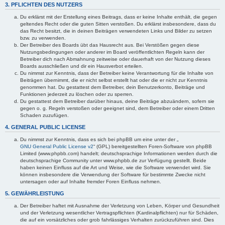
3. PFLICHTEN DES NUTZERS
Du erklärst mit der Erstellung eines Beitrags, dass er keine Inhalte enthält, die gegen
geltendes Recht oder die guten Sitten verstoßen. Du erklärst insbesondere, dass du
das Recht besitzt, die in deinen Beiträgen verwendeten Links und Bilder zu setzen
bzw. zu verwenden.
Der Betreiber des Boards übt das Hausrecht aus. Bei Verstößen gegen diese
Nutzungsbedingungen oder anderer im Board veröffentlichten Regeln kann der
Betreiber dich nach Abmahnung zeitweise oder dauerhaft von der Nutzung dieses
Boards ausschließen und dir ein Hausverbot erteilen.
Du nimmst zur Kenntnis, dass der Betreiber keine Verantwortung für die Inhalte von
Beiträgen übernimmt, die er nicht selbst erstellt hat oder die er nicht zur Kenntnis
genommen hat. Du gestattest dem Betreiber, dein Benutzerkonto, Beiträge und
Funktionen jederzeit zu löschen oder zu sperren.
Du gestattest dem Betreiber darüber hinaus, deine Beiträge abzuändern, sofern sie
gegen o. g. Regeln verstoßen oder geeignet sind, dem Betreiber oder einem Dritten
Schaden zuzufügen.
4. GENERAL PUBLIC LICENSE
Du nimmst zur Kenntnis, dass es sich bei phpBB um eine unter der „
GNU General Public License v2
“ (GPL) bereitgestellten Foren-Software von phpBB
Limited (www.phpbb.com) handelt; deutschsprachige Informationen werden durch die
deutschsprachige Community unter www.phpbb.de zur Verfügung gestellt. Beide
haben keinen Einfluss auf die Art und Weise, wie die Software verwendet wird. Sie
können insbesondere die Verwendung der Software für bestimmte Zwecke nicht
untersagen oder auf Inhalte fremder Foren Einfluss nehmen.
5. GEWÄHRLEISTUNG
Der Betreiber haftet mit Ausnahme der Verletzung von Leben, Körper und Gesundheit
und der Verletzung wesentlicher Vertragspflichten (Kardinalpflichten) nur für Schäden,
die auf ein vorsätzliches oder grob fahrlässiges Verhalten zurückzuführen sind. Dies