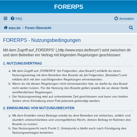
FORERPS
FAQ
Anmelden
S
erps.de
Foren-Übersicht
u
FORERPS - Nutzungsbedingungen
c
h
Mit dem Zugriff auf „FORERPS“ („http://www.erps.de/forum“) wird zwischen dir
und dem Betreiber ein Vertrag mit folgenden Regelungen geschlossen:
e
1. NUTZUNGSVERTRAG
Mit dem Zugriff auf „FORERPS“ (im Folgenden „das Board“) schließt du einen
Nutzungsvertrag mit dem Betreiber des Boards ab (im Folgenden „Betreiber“) und
erklärst dich mit den nachfolgenden Regelungen einverstanden.
Wenn du mit diesen Regelungen nicht einverstanden bist, so darfst du das Board
nicht weiter nutzen. Für die Nutzung des Boards gelten jeweils die an dieser Stelle
veröffentlichten Regelungen.
Der Nutzungsvertrag wird auf unbestimmte Zeit geschlossen und kann von beiden
Seiten ohne Einhaltung einer Frist jederzeit gekündigt werden.
2. EINRÄUMUNG VON NUTZUNGSRECHTEN
Mit dem Erstellen eines Beitrags erteilst du dem Betreiber ein einfaches, zeitlich und
räumlich unbeschränktes und unentgeltliches Recht, deinen Beitrag im Rahmen des
Boards zu nutzen.
Das Nutzungsrecht nach Punkt 2, Unterpunkt a bleibt auch nach Kündigung des
Nutzungsvertrages bestehen.