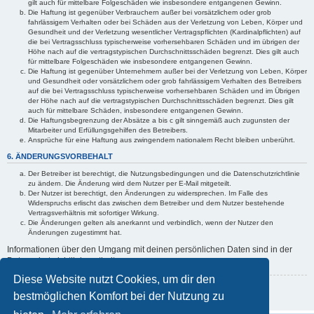
gilt auch für mittelbare Folgeschäden wie insbesondere entgangenen Gewinn.
Die Haftung ist gegenüber Verbrauchern außer bei vorsätzlichem oder grob
fahrlässigem Verhalten oder bei Schäden aus der Verletzung von Leben, Körper und
Gesundheit und der Verletzung wesentlicher Vertragspflichten (Kardinalpflichten) auf
die bei Vertragsschluss typischerweise vorhersehbaren Schäden und im übrigen der
Höhe nach auf die vertragstypischen Durchschnittsschäden begrenzt. Dies gilt auch
für mittelbare Folgeschäden wie insbesondere entgangenen Gewinn.
Die Haftung ist gegenüber Unternehmern außer bei der Verletzung von Leben, Körper
und Gesundheit oder vorsätzlichem oder grob fahrlässigem Verhalten des Betreibers
auf die bei Vertragsschluss typischerweise vorhersehbaren Schäden und im Übrigen
der Höhe nach auf die vertragstypischen Durchschnittsschäden begrenzt. Dies gilt
auch für mittelbare Schäden, insbesondere entgangenen Gewinn.
Die Haftungsbegrenzung der Absätze a bis c gilt sinngemäß auch zugunsten der
Mitarbeiter und Erfüllungsgehilfen des Betreibers.
Ansprüche für eine Haftung aus zwingendem nationalem Recht bleiben unberührt.
6. ÄNDERUNGSVORBEHALT
Der Betreiber ist berechtigt, die Nutzungsbedingungen und die Datenschutzrichtlinie
zu ändern. Die Änderung wird dem Nutzer per E-Mail mitgeteilt.
Der Nutzer ist berechtigt, den Änderungen zu widersprechen. Im Falle des
Widerspruchs erlischt das zwischen dem Betreiber und dem Nutzer bestehende
Vertragsverhältnis mit sofortiger Wirkung.
Die Änderungen gelten als anerkannt und verbindlich, wenn der Nutzer den
Änderungen zugestimmt hat.
Informationen über den Umgang mit deinen persönlichen Daten sind in der
Datenschutzrichtlinie enthalten.
Diese Website nutzt Cookies, um dir den
Zurück zur vorherigen Seite
bestmöglichen Komfort bei der Nutzung zu