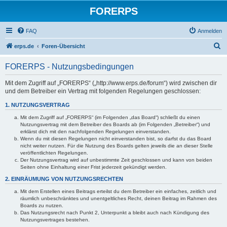
FORERPS
FAQ
Anmelden
S
erps.de
Foren-Übersicht
u
FORERPS - Nutzungsbedingungen
c
h
Mit dem Zugriff auf „FORERPS“ („http://www.erps.de/forum“) wird zwischen dir
und dem Betreiber ein Vertrag mit folgenden Regelungen geschlossen:
e
1. NUTZUNGSVERTRAG
Mit dem Zugriff auf „FORERPS“ (im Folgenden „das Board“) schließt du einen
Nutzungsvertrag mit dem Betreiber des Boards ab (im Folgenden „Betreiber“) und
erklärst dich mit den nachfolgenden Regelungen einverstanden.
Wenn du mit diesen Regelungen nicht einverstanden bist, so darfst du das Board
nicht weiter nutzen. Für die Nutzung des Boards gelten jeweils die an dieser Stelle
veröffentlichten Regelungen.
Der Nutzungsvertrag wird auf unbestimmte Zeit geschlossen und kann von beiden
Seiten ohne Einhaltung einer Frist jederzeit gekündigt werden.
2. EINRÄUMUNG VON NUTZUNGSRECHTEN
Mit dem Erstellen eines Beitrags erteilst du dem Betreiber ein einfaches, zeitlich und
räumlich unbeschränktes und unentgeltliches Recht, deinen Beitrag im Rahmen des
Boards zu nutzen.
Das Nutzungsrecht nach Punkt 2, Unterpunkt a bleibt auch nach Kündigung des
Nutzungsvertrages bestehen.