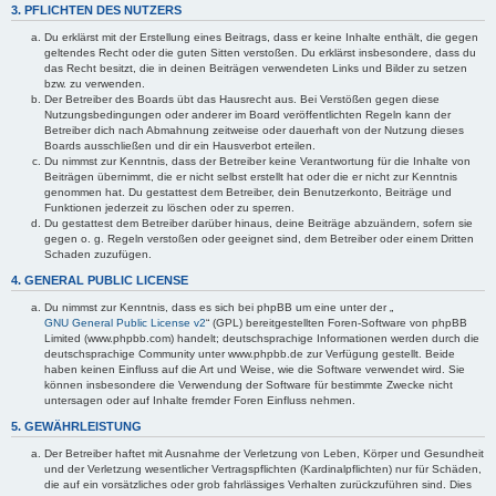
3. PFLICHTEN DES NUTZERS
Du erklärst mit der Erstellung eines Beitrags, dass er keine Inhalte enthält, die gegen
geltendes Recht oder die guten Sitten verstoßen. Du erklärst insbesondere, dass du
das Recht besitzt, die in deinen Beiträgen verwendeten Links und Bilder zu setzen
bzw. zu verwenden.
Der Betreiber des Boards übt das Hausrecht aus. Bei Verstößen gegen diese
Nutzungsbedingungen oder anderer im Board veröffentlichten Regeln kann der
Betreiber dich nach Abmahnung zeitweise oder dauerhaft von der Nutzung dieses
Boards ausschließen und dir ein Hausverbot erteilen.
Du nimmst zur Kenntnis, dass der Betreiber keine Verantwortung für die Inhalte von
Beiträgen übernimmt, die er nicht selbst erstellt hat oder die er nicht zur Kenntnis
genommen hat. Du gestattest dem Betreiber, dein Benutzerkonto, Beiträge und
Funktionen jederzeit zu löschen oder zu sperren.
Du gestattest dem Betreiber darüber hinaus, deine Beiträge abzuändern, sofern sie
gegen o. g. Regeln verstoßen oder geeignet sind, dem Betreiber oder einem Dritten
Schaden zuzufügen.
4. GENERAL PUBLIC LICENSE
Du nimmst zur Kenntnis, dass es sich bei phpBB um eine unter der „
GNU General Public License v2
“ (GPL) bereitgestellten Foren-Software von phpBB
Limited (www.phpbb.com) handelt; deutschsprachige Informationen werden durch die
deutschsprachige Community unter www.phpbb.de zur Verfügung gestellt. Beide
haben keinen Einfluss auf die Art und Weise, wie die Software verwendet wird. Sie
können insbesondere die Verwendung der Software für bestimmte Zwecke nicht
untersagen oder auf Inhalte fremder Foren Einfluss nehmen.
5. GEWÄHRLEISTUNG
Der Betreiber haftet mit Ausnahme der Verletzung von Leben, Körper und Gesundheit
und der Verletzung wesentlicher Vertragspflichten (Kardinalpflichten) nur für Schäden,
die auf ein vorsätzliches oder grob fahrlässiges Verhalten zurückzuführen sind. Dies