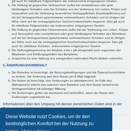
gilt auch für mittelbare Folgeschäden wie insbesondere entgangenen Gewinn.
Die Haftung ist gegenüber Verbrauchern außer bei vorsätzlichem oder grob
fahrlässigem Verhalten oder bei Schäden aus der Verletzung von Leben, Körper und
Gesundheit und der Verletzung wesentlicher Vertragspflichten (Kardinalpflichten) auf
die bei Vertragsschluss typischerweise vorhersehbaren Schäden und im übrigen der
Höhe nach auf die vertragstypischen Durchschnittsschäden begrenzt. Dies gilt auch
für mittelbare Folgeschäden wie insbesondere entgangenen Gewinn.
Die Haftung ist gegenüber Unternehmern außer bei der Verletzung von Leben, Körper
und Gesundheit oder vorsätzlichem oder grob fahrlässigem Verhalten des Betreibers
auf die bei Vertragsschluss typischerweise vorhersehbaren Schäden und im Übrigen
der Höhe nach auf die vertragstypischen Durchschnittsschäden begrenzt. Dies gilt
auch für mittelbare Schäden, insbesondere entgangenen Gewinn.
Die Haftungsbegrenzung der Absätze a bis c gilt sinngemäß auch zugunsten der
Mitarbeiter und Erfüllungsgehilfen des Betreibers.
Ansprüche für eine Haftung aus zwingendem nationalem Recht bleiben unberührt.
6. ÄNDERUNGSVORBEHALT
Der Betreiber ist berechtigt, die Nutzungsbedingungen und die Datenschutzrichtlinie
zu ändern. Die Änderung wird dem Nutzer per E-Mail mitgeteilt.
Der Nutzer ist berechtigt, den Änderungen zu widersprechen. Im Falle des
Widerspruchs erlischt das zwischen dem Betreiber und dem Nutzer bestehende
Vertragsverhältnis mit sofortiger Wirkung.
Die Änderungen gelten als anerkannt und verbindlich, wenn der Nutzer den
Änderungen zugestimmt hat.
Informationen über den Umgang mit deinen persönlichen Daten sind in der
Datenschutzrichtlinie enthalten.
Diese Website nutzt Cookies, um dir den
Zurück zur vorherigen Seite
bestmöglichen Komfort bei der Nutzung zu