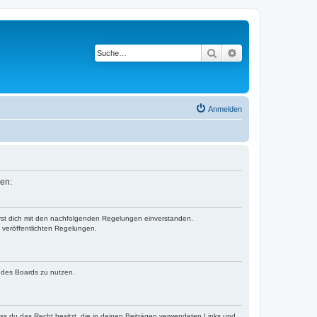
Suche
Erweiterte Suche
Anmelden
sen:
ärst dich mit den nachfolgenden Regelungen einverstanden.
e veröffentlichten Regelungen.
n des Boards zu nutzen.
dass du das Recht besitzt, die in deinen Beiträgen verwendeten Links und