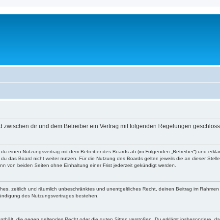
rd zwischen dir und dem Betreiber ein Vertrag mit folgenden Regelungen geschlos
t du einen Nutzungsvertrag mit dem Betreiber des Boards ab (im Folgenden „Betreiber“) und erkl
du das Board nicht weiter nutzen. Für die Nutzung des Boards gelten jeweils die an dieser Stell
n von beiden Seiten ohne Einhaltung einer Frist jederzeit gekündigt werden.
faches, zeitlich und räumlich unbeschränktes und unentgeltliches Recht, deinen Beitrag im Rahme
Kündigung des Nutzungsvertrages bestehen.
e enthält, die gegen geltendes Recht oder die guten Sitten verstoßen. Du erklärst insbesondere, 