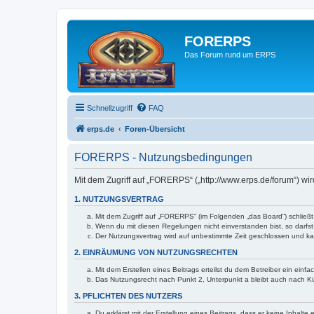
FORERPS
Das Forum rund um ERPS
Schnellzugriff
FAQ
erps.de
Foren-Übersicht
FORERPS - Nutzungsbedingungen
Mit dem Zugriff auf „FORERPS“ („http://www.erps.de/forum“) wi
1. NUTZUNGSVERTRAG
Mit dem Zugriff auf „FORERPS“ (im Folgenden „das Board“) schließ
Wenn du mit diesen Regelungen nicht einverstanden bist, so darfst 
Der Nutzungsvertrag wird auf unbestimmte Zeit geschlossen und kan
2. EINRÄUMUNG VON NUTZUNGSRECHTEN
Mit dem Erstellen eines Beitrags erteilst du dem Betreiber ein ein
Das Nutzungsrecht nach Punkt 2, Unterpunkt a bleibt auch nach 
3. PFLICHTEN DES NUTZERS
Du erklärst mit der Erstellung eines Beitrags, dass er keine Inhalt