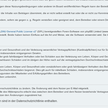
egen diese Nutzungsbedingungen oder anderer im Board veröffentlichten Regeln kann der Betre
die Inhalte von Beiträgen übernimmt, die er nicht selbst erstellt hat oder die er nicht zur Kenn
ndern, sofern sie gegen o. g. Regeln verstoßen oder geeignet sind, dem Betreiber oder einem D
„
GNU General Public License v2
“ (GPL) bereitgestellten Foren-Software von phpBB Limited (ww
ellt. Beide haben keinen Einfluss auf die Art und Weise, wie die Software verwendet wird. Si
 und Gesundheit und der Verletzung wesentlicher Vertragspflichten (Kardinalpflichten) nur für Sc
wie insbesondere entgangenen Gewinn.
der grob fahrlässigem Verhalten oder bei Schäden aus der Verletzung von Leben, Körper und Ges
rhersehbaren Schäden und im übrigen der Höhe nach auf die vertragstypischen Durchschnittsschäde
von Leben, Körper und Gesundheit oder vorsätzlichem oder grob fahrlässigem Verhalten des Betr
Durchschnittsschäden begrenzt. Dies gilt auch für mittelbare Schäden, insbesondere entgangen
gunsten der Mitarbeiter und Erfüllungsgehilfen des Betreibers.
ben unberührt.
nschutzrichtlinie zu ändern. Die Änderung wird dem Nutzer per E-Mail mitgeteilt.
lle des Widerspruchs erlischt das zwischen dem Betreiber und dem Nutzer bestehende Vertragsverh
utzer den Änderungen zugestimmt hat.
ind in der Datenschutzrichtlinie enthalten.