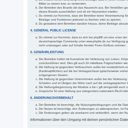
Bilder zu setzen bzw. zu verwenden.
Der Betreiber des Boards übt das Hausrecht aus. Bei Verstößen g
dieses Boards ausschließen und dir ein Hausverbot erteilen.
Du nimmst zur Kenntnis, dass der Betreiber keine Verantwortung für 
Beiträge und Funktionen jederzeit zu löschen oder zu sperren.
Du gestattest dem Betreiber darüber hinaus, deine Beiträge abzuä
4. GENERAL PUBLIC LICENSE
Du nimmst zur Kenntnis, dass es sich bei phpBB um eine unter der 
deutschsprachige Community unter www.phpbb.de zur Verfügung gest
nicht untersagen oder auf Inhalte fremder Foren Einfluss nehmen.
5. GEWÄHRLEISTUNG
Der Betreiber haftet mit Ausnahme der Verletzung von Leben, Körper
zurückzuführen sind. Dies gilt auch für mittelbare Folgeschäden 
Die Haftung ist gegenüber Verbrauchern außer bei vorsätzlichem o
(Kardinalpflichten) auf die bei Vertragsschluss typischerweise vo
entgangenen Gewinn.
Die Haftung ist gegenüber Unternehmern außer bei der Verletzung 
Schäden und im Übrigen der Höhe nach auf die vertragstypischen 
Die Haftungsbegrenzung der Absätze a bis c gilt sinngemäß auch zu
Ansprüche für eine Haftung aus zwingendem nationalem Recht blei
6. ÄNDERUNGSVORBEHALT
Der Betreiber ist berechtigt, die Nutzungsbedingungen und die Date
Der Nutzer ist berechtigt, den Änderungen zu widersprechen. Im Fa
Die Änderungen gelten als anerkannt und verbindlich, wenn der N
Informationen über den Umgang mit deinen persönlichen Daten s