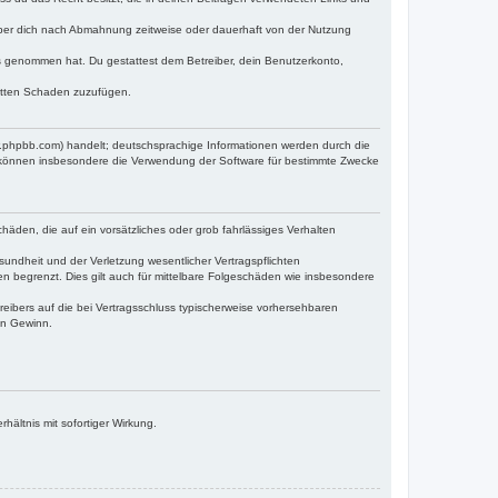
iber dich nach Abmahnung zeitweise oder dauerhaft von der Nutzung
tnis genommen hat. Du gestattest dem Betreiber, dein Benutzerkonto,
ritten Schaden zuzufügen.
w.phpbb.com) handelt; deutschsprachige Informationen werden durch die
e können insbesondere die Verwendung der Software für bestimmte Zwecke
häden, die auf ein vorsätzliches oder grob fahrlässiges Verhalten
undheit und der Verletzung wesentlicher Vertragspflichten
n begrenzt. Dies gilt auch für mittelbare Folgeschäden wie insbesondere
eibers auf die bei Vertragsschluss typischerweise vorhersehbaren
en Gewinn.
ältnis mit sofortiger Wirkung.