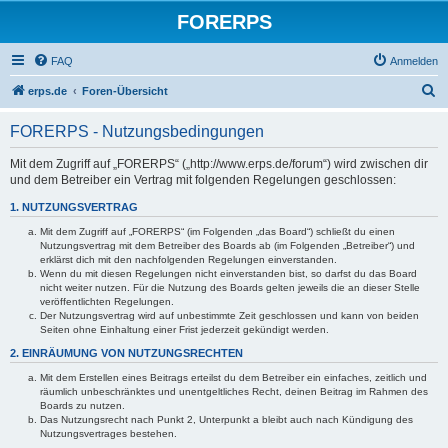
FORERPS
FAQ
Anmelden
S
erps.de
Foren-Übersicht
u
FORERPS - Nutzungsbedingungen
c
h
Mit dem Zugriff auf „FORERPS“ („http://www.erps.de/forum“) wird zwischen dir
und dem Betreiber ein Vertrag mit folgenden Regelungen geschlossen:
e
1. NUTZUNGSVERTRAG
Mit dem Zugriff auf „FORERPS“ (im Folgenden „das Board“) schließt du einen
Nutzungsvertrag mit dem Betreiber des Boards ab (im Folgenden „Betreiber“) und
erklärst dich mit den nachfolgenden Regelungen einverstanden.
Wenn du mit diesen Regelungen nicht einverstanden bist, so darfst du das Board
nicht weiter nutzen. Für die Nutzung des Boards gelten jeweils die an dieser Stelle
veröffentlichten Regelungen.
Der Nutzungsvertrag wird auf unbestimmte Zeit geschlossen und kann von beiden
Seiten ohne Einhaltung einer Frist jederzeit gekündigt werden.
2. EINRÄUMUNG VON NUTZUNGSRECHTEN
Mit dem Erstellen eines Beitrags erteilst du dem Betreiber ein einfaches, zeitlich und
räumlich unbeschränktes und unentgeltliches Recht, deinen Beitrag im Rahmen des
Boards zu nutzen.
Das Nutzungsrecht nach Punkt 2, Unterpunkt a bleibt auch nach Kündigung des
Nutzungsvertrages bestehen.