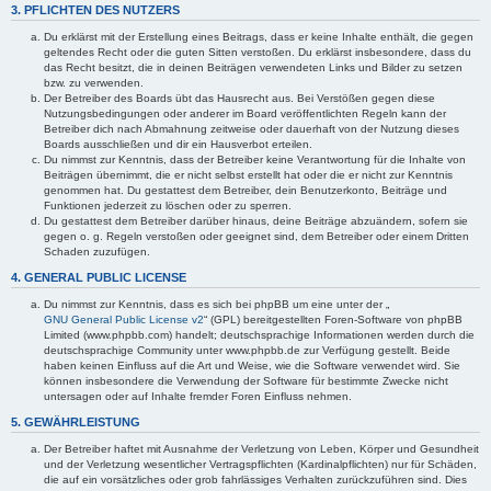
3. PFLICHTEN DES NUTZERS
Du erklärst mit der Erstellung eines Beitrags, dass er keine Inhalte enthält, die gegen
geltendes Recht oder die guten Sitten verstoßen. Du erklärst insbesondere, dass du
das Recht besitzt, die in deinen Beiträgen verwendeten Links und Bilder zu setzen
bzw. zu verwenden.
Der Betreiber des Boards übt das Hausrecht aus. Bei Verstößen gegen diese
Nutzungsbedingungen oder anderer im Board veröffentlichten Regeln kann der
Betreiber dich nach Abmahnung zeitweise oder dauerhaft von der Nutzung dieses
Boards ausschließen und dir ein Hausverbot erteilen.
Du nimmst zur Kenntnis, dass der Betreiber keine Verantwortung für die Inhalte von
Beiträgen übernimmt, die er nicht selbst erstellt hat oder die er nicht zur Kenntnis
genommen hat. Du gestattest dem Betreiber, dein Benutzerkonto, Beiträge und
Funktionen jederzeit zu löschen oder zu sperren.
Du gestattest dem Betreiber darüber hinaus, deine Beiträge abzuändern, sofern sie
gegen o. g. Regeln verstoßen oder geeignet sind, dem Betreiber oder einem Dritten
Schaden zuzufügen.
4. GENERAL PUBLIC LICENSE
Du nimmst zur Kenntnis, dass es sich bei phpBB um eine unter der „
GNU General Public License v2
“ (GPL) bereitgestellten Foren-Software von phpBB
Limited (www.phpbb.com) handelt; deutschsprachige Informationen werden durch die
deutschsprachige Community unter www.phpbb.de zur Verfügung gestellt. Beide
haben keinen Einfluss auf die Art und Weise, wie die Software verwendet wird. Sie
können insbesondere die Verwendung der Software für bestimmte Zwecke nicht
untersagen oder auf Inhalte fremder Foren Einfluss nehmen.
5. GEWÄHRLEISTUNG
Der Betreiber haftet mit Ausnahme der Verletzung von Leben, Körper und Gesundheit
und der Verletzung wesentlicher Vertragspflichten (Kardinalpflichten) nur für Schäden,
die auf ein vorsätzliches oder grob fahrlässiges Verhalten zurückzuführen sind. Dies