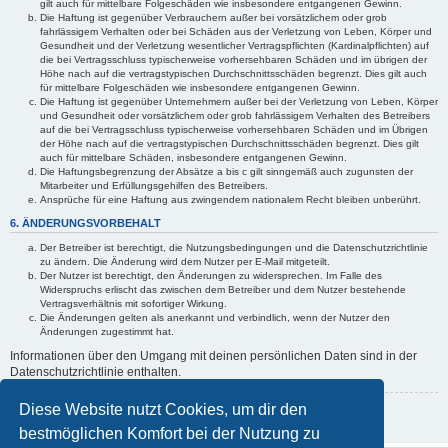
gilt auch für mittelbare Folgeschäden wie insbesondere entgangenen Gewinn.
Die Haftung ist gegenüber Verbrauchern außer bei vorsätzlichem oder grob
fahrlässigem Verhalten oder bei Schäden aus der Verletzung von Leben, Körper und
Gesundheit und der Verletzung wesentlicher Vertragspflichten (Kardinalpflichten) auf
die bei Vertragsschluss typischerweise vorhersehbaren Schäden und im übrigen der
Höhe nach auf die vertragstypischen Durchschnittsschäden begrenzt. Dies gilt auch
für mittelbare Folgeschäden wie insbesondere entgangenen Gewinn.
Die Haftung ist gegenüber Unternehmern außer bei der Verletzung von Leben, Körper
und Gesundheit oder vorsätzlichem oder grob fahrlässigem Verhalten des Betreibers
auf die bei Vertragsschluss typischerweise vorhersehbaren Schäden und im Übrigen
der Höhe nach auf die vertragstypischen Durchschnittsschäden begrenzt. Dies gilt
auch für mittelbare Schäden, insbesondere entgangenen Gewinn.
Die Haftungsbegrenzung der Absätze a bis c gilt sinngemäß auch zugunsten der
Mitarbeiter und Erfüllungsgehilfen des Betreibers.
Ansprüche für eine Haftung aus zwingendem nationalem Recht bleiben unberührt.
6. ÄNDERUNGSVORBEHALT
Der Betreiber ist berechtigt, die Nutzungsbedingungen und die Datenschutzrichtlinie
zu ändern. Die Änderung wird dem Nutzer per E-Mail mitgeteilt.
Der Nutzer ist berechtigt, den Änderungen zu widersprechen. Im Falle des
Widerspruchs erlischt das zwischen dem Betreiber und dem Nutzer bestehende
Vertragsverhältnis mit sofortiger Wirkung.
Die Änderungen gelten als anerkannt und verbindlich, wenn der Nutzer den
Änderungen zugestimmt hat.
Informationen über den Umgang mit deinen persönlichen Daten sind in der
Datenschutzrichtlinie enthalten.
Diese Website nutzt Cookies, um dir den
Zurück zur vorherigen Seite
bestmöglichen Komfort bei der Nutzung zu