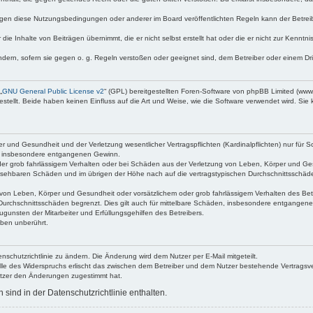
egen diese Nutzungsbedingungen oder anderer im Board veröffentlichten Regeln kann der Betre
die Inhalte von Beiträgen übernimmt, die er nicht selbst erstellt hat oder die er nicht zur Kenn
ndern, sofern sie gegen o. g. Regeln verstoßen oder geeignet sind, dem Betreiber oder einem D
„
GNU General Public License v2
“ (GPL) bereitgestellten Foren-Software von phpBB Limited (ww
ellt. Beide haben keinen Einfluss auf die Art und Weise, wie die Software verwendet wird. Si
 und Gesundheit und der Verletzung wesentlicher Vertragspflichten (Kardinalpflichten) nur für Sc
wie insbesondere entgangenen Gewinn.
der grob fahrlässigem Verhalten oder bei Schäden aus der Verletzung von Leben, Körper und Ges
rhersehbaren Schäden und im übrigen der Höhe nach auf die vertragstypischen Durchschnittsschäde
von Leben, Körper und Gesundheit oder vorsätzlichem oder grob fahrlässigem Verhalten des Betr
Durchschnittsschäden begrenzt. Dies gilt auch für mittelbare Schäden, insbesondere entgangen
gunsten der Mitarbeiter und Erfüllungsgehilfen des Betreibers.
ben unberührt.
nschutzrichtlinie zu ändern. Die Änderung wird dem Nutzer per E-Mail mitgeteilt.
lle des Widerspruchs erlischt das zwischen dem Betreiber und dem Nutzer bestehende Vertragsverh
utzer den Änderungen zugestimmt hat.
ind in der Datenschutzrichtlinie enthalten.