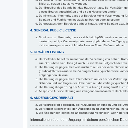
Bilder zu setzen bzw. zu verwenden.
Der Betreiber des Boards übt das Hausrecht aus. Bei Verstößen g
dieses Boards ausschließen und dir ein Hausverbot erteilen.
Du nimmst zur Kenntnis, dass der Betreiber keine Verantwortung für 
Beiträge und Funktionen jederzeit zu löschen oder zu sperren.
Du gestattest dem Betreiber darüber hinaus, deine Beiträge abzuä
4. GENERAL PUBLIC LICENSE
Du nimmst zur Kenntnis, dass es sich bei phpBB um eine unter der 
deutschsprachige Community unter www.phpbb.de zur Verfügung gest
nicht untersagen oder auf Inhalte fremder Foren Einfluss nehmen.
5. GEWÄHRLEISTUNG
Der Betreiber haftet mit Ausnahme der Verletzung von Leben, Körper
zurückzuführen sind. Dies gilt auch für mittelbare Folgeschäden 
Die Haftung ist gegenüber Verbrauchern außer bei vorsätzlichem o
(Kardinalpflichten) auf die bei Vertragsschluss typischerweise vo
entgangenen Gewinn.
Die Haftung ist gegenüber Unternehmern außer bei der Verletzung 
Schäden und im Übrigen der Höhe nach auf die vertragstypischen 
Die Haftungsbegrenzung der Absätze a bis c gilt sinngemäß auch zu
Ansprüche für eine Haftung aus zwingendem nationalem Recht blei
6. ÄNDERUNGSVORBEHALT
Der Betreiber ist berechtigt, die Nutzungsbedingungen und die Date
Der Nutzer ist berechtigt, den Änderungen zu widersprechen. Im Fa
Die Änderungen gelten als anerkannt und verbindlich, wenn der N
Informationen über den Umgang mit deinen persönlichen Daten s