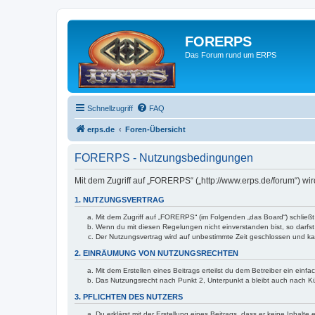
FORERPS
Das Forum rund um ERPS
Schnellzugriff
FAQ
erps.de
Foren-Übersicht
FORERPS - Nutzungsbedingungen
Mit dem Zugriff auf „FORERPS“ („http://www.erps.de/forum“) wi
1. NUTZUNGSVERTRAG
Mit dem Zugriff auf „FORERPS“ (im Folgenden „das Board“) schließ
Wenn du mit diesen Regelungen nicht einverstanden bist, so darfst 
Der Nutzungsvertrag wird auf unbestimmte Zeit geschlossen und kan
2. EINRÄUMUNG VON NUTZUNGSRECHTEN
Mit dem Erstellen eines Beitrags erteilst du dem Betreiber ein ein
Das Nutzungsrecht nach Punkt 2, Unterpunkt a bleibt auch nach 
3. PFLICHTEN DES NUTZERS
Du erklärst mit der Erstellung eines Beitrags, dass er keine Inhalt