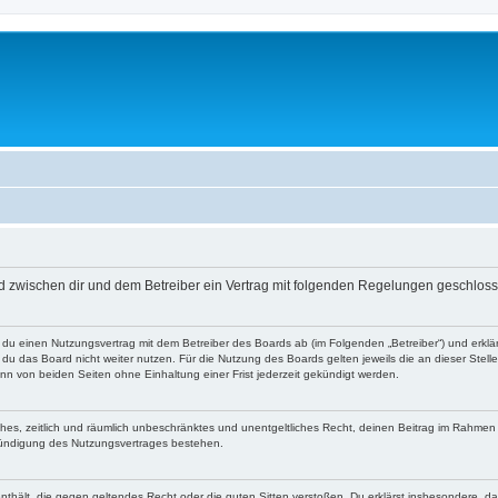
rd zwischen dir und dem Betreiber ein Vertrag mit folgenden Regelungen geschlos
t du einen Nutzungsvertrag mit dem Betreiber des Boards ab (im Folgenden „Betreiber“) und erkl
du das Board nicht weiter nutzen. Für die Nutzung des Boards gelten jeweils die an dieser Stell
n von beiden Seiten ohne Einhaltung einer Frist jederzeit gekündigt werden.
faches, zeitlich und räumlich unbeschränktes und unentgeltliches Recht, deinen Beitrag im Rahme
Kündigung des Nutzungsvertrages bestehen.
e enthält, die gegen geltendes Recht oder die guten Sitten verstoßen. Du erklärst insbesondere, 