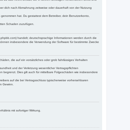
iber dich nach Abmahnung zeitweise oder dauerhaft von der Nutzung
tnis genommen hat. Du gestattest dem Betreiber, dein Benutzerkonto,
ritten Schaden zuzufügen.
w.phpbb.com) handelt; deutschsprachige Informationen werden durch die
e können insbesondere die Verwendung der Software für bestimmte Zwecke
häden, die auf ein vorsätzliches oder grob fahrlässiges Verhalten
undheit und der Verletzung wesentlicher Vertragspflichten
n begrenzt. Dies gilt auch für mittelbare Folgeschäden wie insbesondere
eibers auf die bei Vertragsschluss typischerweise vorhersehbaren
en Gewinn.
ältnis mit sofortiger Wirkung.