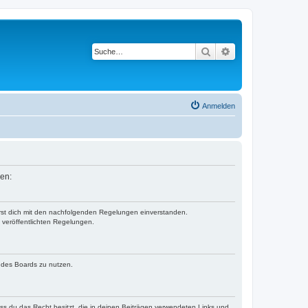
Suche
Erweiterte Suche
Anmelden
sen:
ärst dich mit den nachfolgenden Regelungen einverstanden.
e veröffentlichten Regelungen.
n des Boards zu nutzen.
dass du das Recht besitzt, die in deinen Beiträgen verwendeten Links und