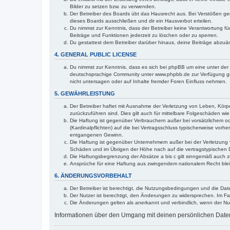
Bilder zu setzen bzw. zu verwenden.
Der Betreiber des Boards übt das Hausrecht aus. Bei Verstößen g
dieses Boards ausschließen und dir ein Hausverbot erteilen.
Du nimmst zur Kenntnis, dass der Betreiber keine Verantwortung für 
Beiträge und Funktionen jederzeit zu löschen oder zu sperren.
Du gestattest dem Betreiber darüber hinaus, deine Beiträge abzuä
4. GENERAL PUBLIC LICENSE
Du nimmst zur Kenntnis, dass es sich bei phpBB um eine unter der 
deutschsprachige Community unter www.phpbb.de zur Verfügung gest
nicht untersagen oder auf Inhalte fremder Foren Einfluss nehmen.
5. GEWÄHRLEISTUNG
Der Betreiber haftet mit Ausnahme der Verletzung von Leben, Körper
zurückzuführen sind. Dies gilt auch für mittelbare Folgeschäden 
Die Haftung ist gegenüber Verbrauchern außer bei vorsätzlichem o
(Kardinalpflichten) auf die bei Vertragsschluss typischerweise vo
entgangenen Gewinn.
Die Haftung ist gegenüber Unternehmern außer bei der Verletzung 
Schäden und im Übrigen der Höhe nach auf die vertragstypischen 
Die Haftungsbegrenzung der Absätze a bis c gilt sinngemäß auch zu
Ansprüche für eine Haftung aus zwingendem nationalem Recht blei
6. ÄNDERUNGSVORBEHALT
Der Betreiber ist berechtigt, die Nutzungsbedingungen und die Date
Der Nutzer ist berechtigt, den Änderungen zu widersprechen. Im Fa
Die Änderungen gelten als anerkannt und verbindlich, wenn der N
Informationen über den Umgang mit deinen persönlichen Daten s