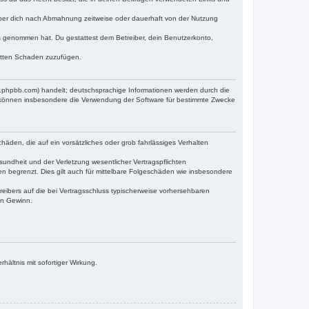
iber dich nach Abmahnung zeitweise oder dauerhaft von der Nutzung
tnis genommen hat. Du gestattest dem Betreiber, dein Benutzerkonto,
ritten Schaden zuzufügen.
w.phpbb.com) handelt; deutschsprachige Informationen werden durch die
e können insbesondere die Verwendung der Software für bestimmte Zwecke
häden, die auf ein vorsätzliches oder grob fahrlässiges Verhalten
undheit und der Verletzung wesentlicher Vertragspflichten
n begrenzt. Dies gilt auch für mittelbare Folgeschäden wie insbesondere
eibers auf die bei Vertragsschluss typischerweise vorhersehbaren
en Gewinn.
ältnis mit sofortiger Wirkung.