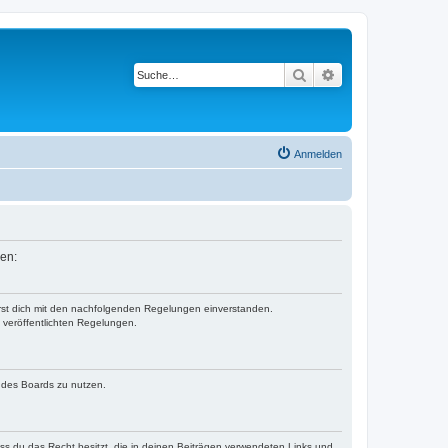
Suche
Erweiterte Suche
Anmelden
sen:
ärst dich mit den nachfolgenden Regelungen einverstanden.
e veröffentlichten Regelungen.
n des Boards zu nutzen.
dass du das Recht besitzt, die in deinen Beiträgen verwendeten Links und