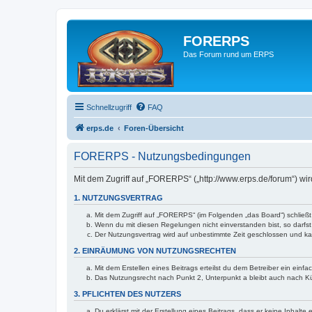
FORERPS
Das Forum rund um ERPS
Schnellzugriff
FAQ
erps.de
Foren-Übersicht
FORERPS - Nutzungsbedingungen
Mit dem Zugriff auf „FORERPS“ („http://www.erps.de/forum“) wi
1. NUTZUNGSVERTRAG
Mit dem Zugriff auf „FORERPS“ (im Folgenden „das Board“) schließ
Wenn du mit diesen Regelungen nicht einverstanden bist, so darfst 
Der Nutzungsvertrag wird auf unbestimmte Zeit geschlossen und kan
2. EINRÄUMUNG VON NUTZUNGSRECHTEN
Mit dem Erstellen eines Beitrags erteilst du dem Betreiber ein ein
Das Nutzungsrecht nach Punkt 2, Unterpunkt a bleibt auch nach 
3. PFLICHTEN DES NUTZERS
Du erklärst mit der Erstellung eines Beitrags, dass er keine Inhalt