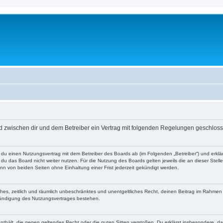
rd zwischen dir und dem Betreiber ein Vertrag mit folgenden Regelungen geschlos
t du einen Nutzungsvertrag mit dem Betreiber des Boards ab (im Folgenden „Betreiber“) und erkl
du das Board nicht weiter nutzen. Für die Nutzung des Boards gelten jeweils die an dieser Stell
n von beiden Seiten ohne Einhaltung einer Frist jederzeit gekündigt werden.
faches, zeitlich und räumlich unbeschränktes und unentgeltliches Recht, deinen Beitrag im Rahme
Kündigung des Nutzungsvertrages bestehen.
e enthält, die gegen geltendes Recht oder die guten Sitten verstoßen. Du erklärst insbesondere, 