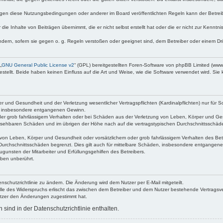
egen diese Nutzungsbedingungen oder anderer im Board veröffentlichten Regeln kann der Betre
die Inhalte von Beiträgen übernimmt, die er nicht selbst erstellt hat oder die er nicht zur Kenn
ndern, sofern sie gegen o. g. Regeln verstoßen oder geeignet sind, dem Betreiber oder einem D
„
GNU General Public License v2
“ (GPL) bereitgestellten Foren-Software von phpBB Limited (ww
ellt. Beide haben keinen Einfluss auf die Art und Weise, wie die Software verwendet wird. Si
 und Gesundheit und der Verletzung wesentlicher Vertragspflichten (Kardinalpflichten) nur für Sc
wie insbesondere entgangenen Gewinn.
der grob fahrlässigem Verhalten oder bei Schäden aus der Verletzung von Leben, Körper und Ges
rhersehbaren Schäden und im übrigen der Höhe nach auf die vertragstypischen Durchschnittsschäde
von Leben, Körper und Gesundheit oder vorsätzlichem oder grob fahrlässigem Verhalten des Betr
Durchschnittsschäden begrenzt. Dies gilt auch für mittelbare Schäden, insbesondere entgangen
gunsten der Mitarbeiter und Erfüllungsgehilfen des Betreibers.
ben unberührt.
nschutzrichtlinie zu ändern. Die Änderung wird dem Nutzer per E-Mail mitgeteilt.
lle des Widerspruchs erlischt das zwischen dem Betreiber und dem Nutzer bestehende Vertragsverh
utzer den Änderungen zugestimmt hat.
ind in der Datenschutzrichtlinie enthalten.