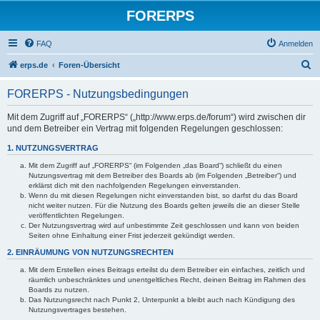
FORERPS
FAQ
Anmelden
S
erps.de
Foren-Übersicht
u
FORERPS - Nutzungsbedingungen
c
h
Mit dem Zugriff auf „FORERPS“ („http://www.erps.de/forum“) wird zwischen dir
und dem Betreiber ein Vertrag mit folgenden Regelungen geschlossen:
e
1. NUTZUNGSVERTRAG
Mit dem Zugriff auf „FORERPS“ (im Folgenden „das Board“) schließt du einen
Nutzungsvertrag mit dem Betreiber des Boards ab (im Folgenden „Betreiber“) und
erklärst dich mit den nachfolgenden Regelungen einverstanden.
Wenn du mit diesen Regelungen nicht einverstanden bist, so darfst du das Board
nicht weiter nutzen. Für die Nutzung des Boards gelten jeweils die an dieser Stelle
veröffentlichten Regelungen.
Der Nutzungsvertrag wird auf unbestimmte Zeit geschlossen und kann von beiden
Seiten ohne Einhaltung einer Frist jederzeit gekündigt werden.
2. EINRÄUMUNG VON NUTZUNGSRECHTEN
Mit dem Erstellen eines Beitrags erteilst du dem Betreiber ein einfaches, zeitlich und
räumlich unbeschränktes und unentgeltliches Recht, deinen Beitrag im Rahmen des
Boards zu nutzen.
Das Nutzungsrecht nach Punkt 2, Unterpunkt a bleibt auch nach Kündigung des
Nutzungsvertrages bestehen.