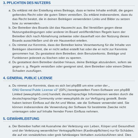
3. PFLICHTEN DES NUTZERS
Du erklärst mit der Erstellung eines Beitrags, dass er keine Inhalte enthält, die gegen
geltendes Recht oder die guten Sitten verstoßen. Du erklärst insbesondere, dass du
das Recht besitzt, die in deinen Beiträgen verwendeten Links und Bilder zu setzen
bzw. zu verwenden.
Der Betreiber des Boards übt das Hausrecht aus. Bei Verstößen gegen diese
Nutzungsbedingungen oder anderer im Board veröffentlichten Regeln kann der
Betreiber dich nach Abmahnung zeitweise oder dauerhaft von der Nutzung dieses
Boards ausschließen und dir ein Hausverbot erteilen.
Du nimmst zur Kenntnis, dass der Betreiber keine Verantwortung für die Inhalte von
Beiträgen übernimmt, die er nicht selbst erstellt hat oder die er nicht zur Kenntnis
genommen hat. Du gestattest dem Betreiber, dein Benutzerkonto, Beiträge und
Funktionen jederzeit zu löschen oder zu sperren.
Du gestattest dem Betreiber darüber hinaus, deine Beiträge abzuändern, sofern sie
gegen o. g. Regeln verstoßen oder geeignet sind, dem Betreiber oder einem Dritten
Schaden zuzufügen.
4. GENERAL PUBLIC LICENSE
Du nimmst zur Kenntnis, dass es sich bei phpBB um eine unter der „
GNU General Public License v2
“ (GPL) bereitgestellten Foren-Software von phpBB
Limited (www.phpbb.com) handelt; deutschsprachige Informationen werden durch die
deutschsprachige Community unter www.phpbb.de zur Verfügung gestellt. Beide
haben keinen Einfluss auf die Art und Weise, wie die Software verwendet wird. Sie
können insbesondere die Verwendung der Software für bestimmte Zwecke nicht
untersagen oder auf Inhalte fremder Foren Einfluss nehmen.
5. GEWÄHRLEISTUNG
Der Betreiber haftet mit Ausnahme der Verletzung von Leben, Körper und Gesundheit
und der Verletzung wesentlicher Vertragspflichten (Kardinalpflichten) nur für Schäden,
die auf ein vorsätzliches oder grob fahrlässiges Verhalten zurückzuführen sind. Dies