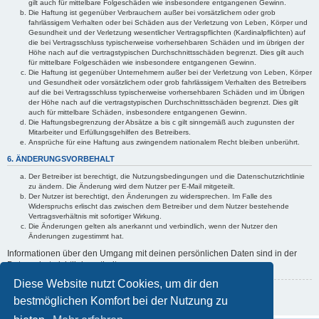
gilt auch für mittelbare Folgeschäden wie insbesondere entgangenen Gewinn.
Die Haftung ist gegenüber Verbrauchern außer bei vorsätzlichem oder grob
fahrlässigem Verhalten oder bei Schäden aus der Verletzung von Leben, Körper und
Gesundheit und der Verletzung wesentlicher Vertragspflichten (Kardinalpflichten) auf
die bei Vertragsschluss typischerweise vorhersehbaren Schäden und im übrigen der
Höhe nach auf die vertragstypischen Durchschnittsschäden begrenzt. Dies gilt auch
für mittelbare Folgeschäden wie insbesondere entgangenen Gewinn.
Die Haftung ist gegenüber Unternehmern außer bei der Verletzung von Leben, Körper
und Gesundheit oder vorsätzlichem oder grob fahrlässigem Verhalten des Betreibers
auf die bei Vertragsschluss typischerweise vorhersehbaren Schäden und im Übrigen
der Höhe nach auf die vertragstypischen Durchschnittsschäden begrenzt. Dies gilt
auch für mittelbare Schäden, insbesondere entgangenen Gewinn.
Die Haftungsbegrenzung der Absätze a bis c gilt sinngemäß auch zugunsten der
Mitarbeiter und Erfüllungsgehilfen des Betreibers.
Ansprüche für eine Haftung aus zwingendem nationalem Recht bleiben unberührt.
6. ÄNDERUNGSVORBEHALT
Der Betreiber ist berechtigt, die Nutzungsbedingungen und die Datenschutzrichtlinie
zu ändern. Die Änderung wird dem Nutzer per E-Mail mitgeteilt.
Der Nutzer ist berechtigt, den Änderungen zu widersprechen. Im Falle des
Widerspruchs erlischt das zwischen dem Betreiber und dem Nutzer bestehende
Vertragsverhältnis mit sofortiger Wirkung.
Die Änderungen gelten als anerkannt und verbindlich, wenn der Nutzer den
Änderungen zugestimmt hat.
Informationen über den Umgang mit deinen persönlichen Daten sind in der
Datenschutzrichtlinie enthalten.
Diese Website nutzt Cookies, um dir den
Zurück zur vorherigen Seite
bestmöglichen Komfort bei der Nutzung zu