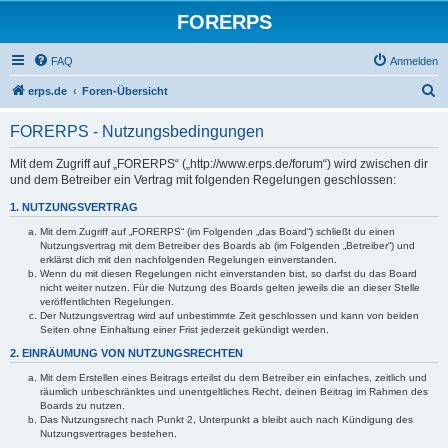
FORERPS
FAQ
Anmelden
S
erps.de
Foren-Übersicht
u
FORERPS - Nutzungsbedingungen
c
h
Mit dem Zugriff auf „FORERPS“ („http://www.erps.de/forum“) wird zwischen dir
und dem Betreiber ein Vertrag mit folgenden Regelungen geschlossen:
e
1. NUTZUNGSVERTRAG
Mit dem Zugriff auf „FORERPS“ (im Folgenden „das Board“) schließt du einen
Nutzungsvertrag mit dem Betreiber des Boards ab (im Folgenden „Betreiber“) und
erklärst dich mit den nachfolgenden Regelungen einverstanden.
Wenn du mit diesen Regelungen nicht einverstanden bist, so darfst du das Board
nicht weiter nutzen. Für die Nutzung des Boards gelten jeweils die an dieser Stelle
veröffentlichten Regelungen.
Der Nutzungsvertrag wird auf unbestimmte Zeit geschlossen und kann von beiden
Seiten ohne Einhaltung einer Frist jederzeit gekündigt werden.
2. EINRÄUMUNG VON NUTZUNGSRECHTEN
Mit dem Erstellen eines Beitrags erteilst du dem Betreiber ein einfaches, zeitlich und
räumlich unbeschränktes und unentgeltliches Recht, deinen Beitrag im Rahmen des
Boards zu nutzen.
Das Nutzungsrecht nach Punkt 2, Unterpunkt a bleibt auch nach Kündigung des
Nutzungsvertrages bestehen.