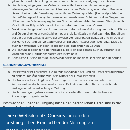
gilt auch für mittelbare Folgeschäden wie insbesondere entgangenen Gewinn.
Die Haftung ist gegenüber Verbrauchern außer bei vorsätzlichem oder grob
fahrlässigem Verhalten oder bei Schäden aus der Verletzung von Leben, Körper und
Gesundheit und der Verletzung wesentlicher Vertragspflichten (Kardinalpflichten) auf
die bei Vertragsschluss typischerweise vorhersehbaren Schäden und im übrigen der
Höhe nach auf die vertragstypischen Durchschnittsschäden begrenzt. Dies gilt auch
für mittelbare Folgeschäden wie insbesondere entgangenen Gewinn.
Die Haftung ist gegenüber Unternehmern außer bei der Verletzung von Leben, Körper
und Gesundheit oder vorsätzlichem oder grob fahrlässigem Verhalten des Betreibers
auf die bei Vertragsschluss typischerweise vorhersehbaren Schäden und im Übrigen
der Höhe nach auf die vertragstypischen Durchschnittsschäden begrenzt. Dies gilt
auch für mittelbare Schäden, insbesondere entgangenen Gewinn.
Die Haftungsbegrenzung der Absätze a bis c gilt sinngemäß auch zugunsten der
Mitarbeiter und Erfüllungsgehilfen des Betreibers.
Ansprüche für eine Haftung aus zwingendem nationalem Recht bleiben unberührt.
6. ÄNDERUNGSVORBEHALT
Der Betreiber ist berechtigt, die Nutzungsbedingungen und die Datenschutzrichtlinie
zu ändern. Die Änderung wird dem Nutzer per E-Mail mitgeteilt.
Der Nutzer ist berechtigt, den Änderungen zu widersprechen. Im Falle des
Widerspruchs erlischt das zwischen dem Betreiber und dem Nutzer bestehende
Vertragsverhältnis mit sofortiger Wirkung.
Die Änderungen gelten als anerkannt und verbindlich, wenn der Nutzer den
Änderungen zugestimmt hat.
Informationen über den Umgang mit deinen persönlichen Daten sind in der
Datenschutzrichtlinie enthalten.
Diese Website nutzt Cookies, um dir den
Zurück zur vorherigen Seite
bestmöglichen Komfort bei der Nutzung zu