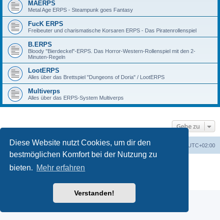
MAERPS
Metal Age ERPS - Steampunk goes Fantasy
FucK ERPS
Freibeuter und charismatische Korsaren ERPS - Das Piratenrollenspiel
B.ERPS
Bloody "Bierdeckel"-ERPS. Das Horror-Western-Rollenspiel mit den 2-
Minuten-Regeln
LootERPS
Alles über das Brettspiel "Dungeons of Doria" / LootERPS
Multiverps
Alles über das ERPS-System Multiverps
Gehe zu
Diese Website nutzt Cookies, um dir den
erps.de
Foren-Übersicht
Alle Zeiten sind
UTC+02:00
bestmöglichen Komfort bei der Nutzung zu
Powered by
phpBB
® Forum Software © phpBB Limited
bieten.
Mehr erfahren
Deutsche Übersetzung durch
phpBB.de
PRIVACY_LINK
|
TERMS_LINK
Verstanden!