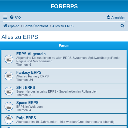
FORERPS
FAQ
Anmelden
S
erps.de
Foren-Übersicht
Alles zu ERPS
u
Alles zu ERPS
c
Forum
h
e
ERPS Allgemein
Allgemeine Diskussionen zu allen ERPS-Systemen, Spielweltübergreifende
Regeln und Mechanismen
Themen:
9
Fantasy ERPS
Alles zu Fantasy ERPS
Themen:
24
SHit ERPS
Super Heroes in tights ERPS - Superhelden im Rollenspiel
Themen:
21
Space ERPS
ERPS im Weltraum
Themen:
4
Pulp ERPS
Abenteuer im 19. Jahrhundert - hier werden Groschenromane lebendig