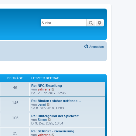
Suche
Erweiterte Suche
Anmelden
BEITRÄGE
LETZTER BEITRAG
Re: NPC Erstellung
46
N
von
vahrens
e
So 12. Feb 2017, 22:35
u
e
Re: Binden : sicher treffende…
145
s
N
von
benni
t
e
Sa 8. Sep 2018, 17:03
e
u
r
e
Re: Hintergrund der Spielwelt
106
B
s
N
von
Simon
e
t
e
Di 9. Dez 2025, 13:54
i
e
u
t
r
e
Re: SERPS 3 - Generierung
r
25
B
s
N
von
vahrens