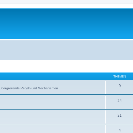
THEMEN
9
ltübergreifende Regeln und Mechanismen
24
21
4