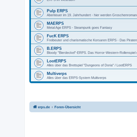
Pulp ERPS
Abenteuer im 19. Jahrhundert - hier werden Groschenroman
MAERPS
Metal Age ERPS - Steampunk goes Fantasy
FucK ERPS
Freibeuter und charismatische Korsaren ERPS - Das Piratenr
B.ERPS
Bloody "Bierdeckel"-ERPS. Das Horror-Western-Rollenspiel 
LootERPS
Alles über das Brettspiel "Dungeons of Doria" / LootERPS
Multiverps
Alles über das ERPS-System Multiverps
erps.de
Foren-Übersicht