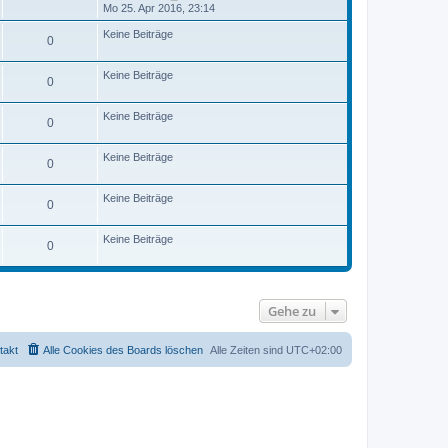
a
e
t
e
Mo 25. Apr 2016, 23:14
g
i
e
u
t
r
e
Keine Beiträge
r
0
B
s
a
e
t
g
i
e
Keine Beiträge
t
r
0
r
B
a
e
g
i
Keine Beiträge
0
t
r
a
Keine Beiträge
0
g
Keine Beiträge
0
Keine Beiträge
0
Gehe zu
takt
Alle Cookies des Boards löschen
Alle Zeiten sind
UTC+02:00