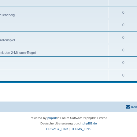
0
e lebendig
0
0
ollenspiel
0
mit den 2-Minuten-Regeln
0
0
Kon
Powered by
phpBB
® Forum Software © phpBB Limited
Deutsche Übersetzung durch
phpBB.de
PRIVACY_LINK
|
TERMS_LINK