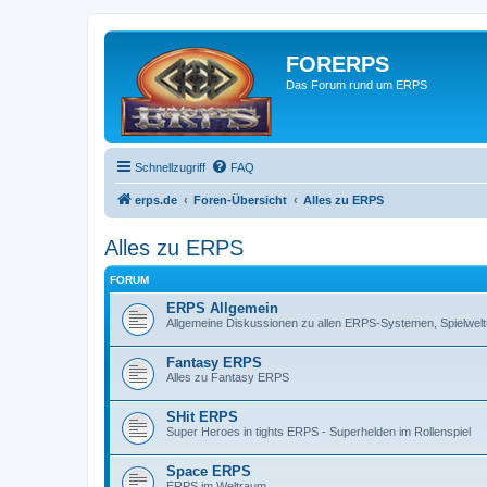
FORERPS
Das Forum rund um ERPS
Schnellzugriff
FAQ
erps.de
Foren-Übersicht
Alles zu ERPS
Alles zu ERPS
FORUM
ERPS Allgemein
Allgemeine Diskussionen zu allen ERPS-Systemen, Spielwe
Fantasy ERPS
Alles zu Fantasy ERPS
SHit ERPS
Super Heroes in tights ERPS - Superhelden im Rollenspiel
Space ERPS
ERPS im Weltraum