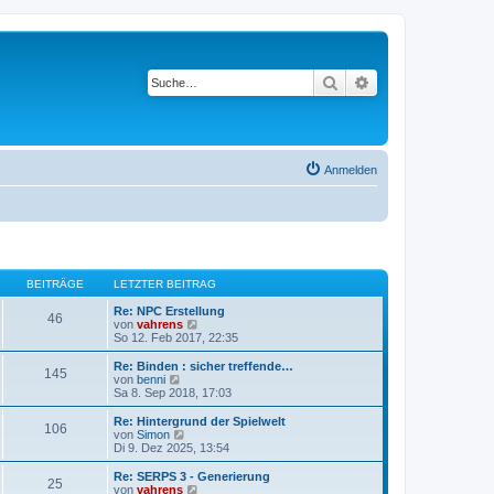
Suche
Erweiterte Suche
Anmelden
BEITRÄGE
LETZTER BEITRAG
Re: NPC Erstellung
46
N
von
vahrens
e
So 12. Feb 2017, 22:35
u
e
Re: Binden : sicher treffende…
145
s
N
von
benni
t
e
Sa 8. Sep 2018, 17:03
e
u
r
e
Re: Hintergrund der Spielwelt
106
B
s
N
von
Simon
e
t
e
Di 9. Dez 2025, 13:54
i
e
u
t
r
e
Re: SERPS 3 - Generierung
r
25
B
s
N
von
vahrens