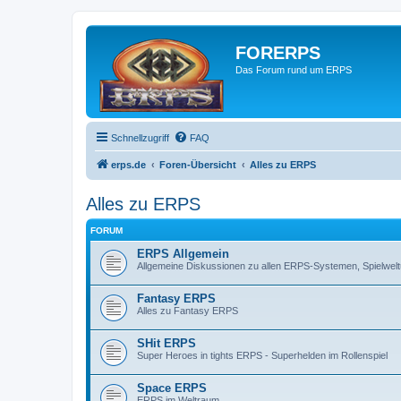
FORERPS
Das Forum rund um ERPS
Schnellzugriff
FAQ
erps.de
Foren-Übersicht
Alles zu ERPS
Alles zu ERPS
FORUM
ERPS Allgemein
Allgemeine Diskussionen zu allen ERPS-Systemen, Spielwe
Fantasy ERPS
Alles zu Fantasy ERPS
SHit ERPS
Super Heroes in tights ERPS - Superhelden im Rollenspiel
Space ERPS
ERPS im Weltraum