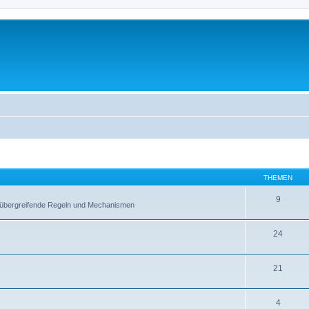
THEMEN
9
ltübergreifende Regeln und Mechanismen
24
21
4