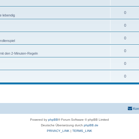
0
e lebendig
0
0
ollenspiel
0
mit den 2-Minuten-Regeln
0
0
Kon
Powered by
phpBB
® Forum Software © phpBB Limited
Deutsche Übersetzung durch
phpBB.de
PRIVACY_LINK
|
TERMS_LINK