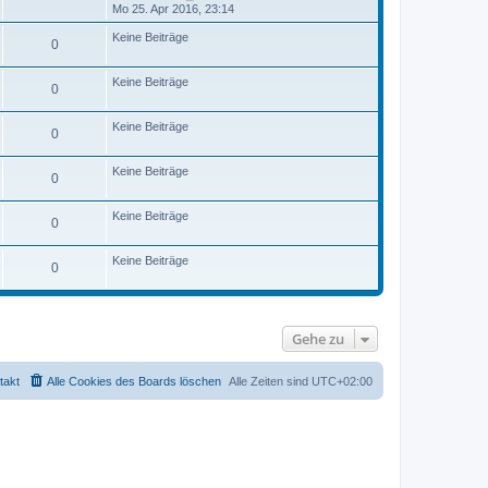
a
e
t
e
Mo 25. Apr 2016, 23:14
g
i
e
u
t
r
e
Keine Beiträge
r
0
B
s
a
e
t
g
i
e
Keine Beiträge
t
r
0
r
B
a
e
g
i
Keine Beiträge
0
t
r
a
Keine Beiträge
0
g
Keine Beiträge
0
Keine Beiträge
0
Gehe zu
takt
Alle Cookies des Boards löschen
Alle Zeiten sind
UTC+02:00