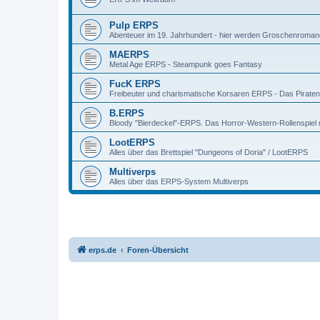
Pulp ERPS
Abenteuer im 19. Jahrhundert - hier werden Groschenroman
MAERPS
Metal Age ERPS - Steampunk goes Fantasy
FucK ERPS
Freibeuter und charismatische Korsaren ERPS - Das Piratenr
B.ERPS
Bloody "Bierdeckel"-ERPS. Das Horror-Western-Rollenspiel 
LootERPS
Alles über das Brettspiel "Dungeons of Doria" / LootERPS
Multiverps
Alles über das ERPS-System Multiverps
erps.de
Foren-Übersicht