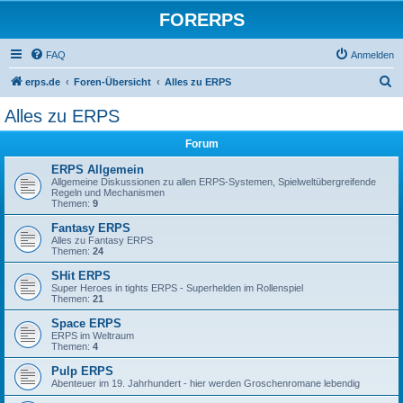
FORERPS
FAQ
Anmelden
S
erps.de
Foren-Übersicht
Alles zu ERPS
u
Alles zu ERPS
c
Forum
h
e
ERPS Allgemein
Allgemeine Diskussionen zu allen ERPS-Systemen, Spielweltübergreifende
Regeln und Mechanismen
Themen:
9
Fantasy ERPS
Alles zu Fantasy ERPS
Themen:
24
SHit ERPS
Super Heroes in tights ERPS - Superhelden im Rollenspiel
Themen:
21
Space ERPS
ERPS im Weltraum
Themen:
4
Pulp ERPS
Abenteuer im 19. Jahrhundert - hier werden Groschenromane lebendig