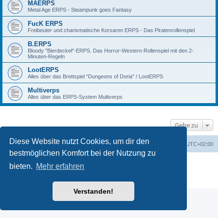
MAERPS
Metal Age ERPS - Steampunk goes Fantasy
FucK ERPS
Freibeuter und charismatische Korsaren ERPS - Das Piratenrollenspiel
B.ERPS
Bloody "Bierdeckel"-ERPS. Das Horror-Western-Rollenspiel mit den 2-
Minuten-Regeln
LootERPS
Alles über das Brettspiel "Dungeons of Doria" / LootERPS
Multiverps
Alles über das ERPS-System Multiverps
Gehe zu
Diese Website nutzt Cookies, um dir den
erps.de
Foren-Übersicht
Alle Zeiten sind
UTC+02:00
bestmöglichen Komfort bei der Nutzung zu
Powered by
phpBB
® Forum Software © phpBB Limited
bieten.
Mehr erfahren
Deutsche Übersetzung durch
phpBB.de
PRIVACY_LINK
|
TERMS_LINK
Verstanden!