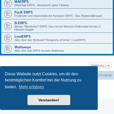
MAERPS
Metal Age ERPS - Steampunk goes Fantasy
FucK ERPS
Freibeuter und charismatische Korsaren ERPS - Das Piratenrollenspiel
B.ERPS
Bloody "Bierdeckel"-ERPS. Das Horror-Western-Rollenspiel mit den 2-
Minuten-Regeln
LootERPS
Alles über das Brettspiel "Dungeons of Doria" / LootERPS
Multiverps
Alles über das ERPS-System Multiverps
Gehe zu
Diese Website nutzt Cookies, um dir den
erps.de
Foren-Übersicht
Alle Zeiten sind
UTC+02:00
bestmöglichen Komfort bei der Nutzung zu
Powered by
phpBB
® Forum Software © phpBB Limited
bieten.
Mehr erfahren
Deutsche Übersetzung durch
phpBB.de
PRIVACY_LINK
|
TERMS_LINK
Verstanden!