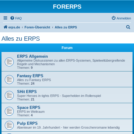
FORERPS
FAQ
Anmelden
S
erps.de
Foren-Übersicht
Alles zu ERPS
u
Alles zu ERPS
c
Forum
h
e
ERPS Allgemein
Allgemeine Diskussionen zu allen ERPS-Systemen, Spielweltübergreifende
Regeln und Mechanismen
Themen:
9
Fantasy ERPS
Alles zu Fantasy ERPS
Themen:
24
SHit ERPS
Super Heroes in tights ERPS - Superhelden im Rollenspiel
Themen:
21
Space ERPS
ERPS im Weltraum
Themen:
4
Pulp ERPS
Abenteuer im 19. Jahrhundert - hier werden Groschenromane lebendig