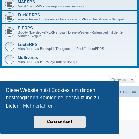
MAERPS
Metal Age ERPS - Steampunk goes Fantasy
FucK ERPS
Freibeuter und charismatische Korsaren ERPS - Das Piratenrollenspiel
B.ERPS
Bloody "Bierdeckel"-ERPS. Das Horror-Western-Rollenspiel mit den 2-
Minuten-Regeln
LootERPS
Alles über das Brettspiel "Dungeons of Doria" / LootERPS
Multiverps
Alles über das ERPS-System Multiverps
Gehe zu
Diese Website nutzt Cookies, um dir den
erps.de
Foren-Übersicht
Alle Zeiten sind
UTC+02:00
bestmöglichen Komfort bei der Nutzung zu
Powered by
phpBB
® Forum Software © phpBB Limited
bieten.
Mehr erfahren
Deutsche Übersetzung durch
phpBB.de
PRIVACY_LINK
|
TERMS_LINK
Verstanden!