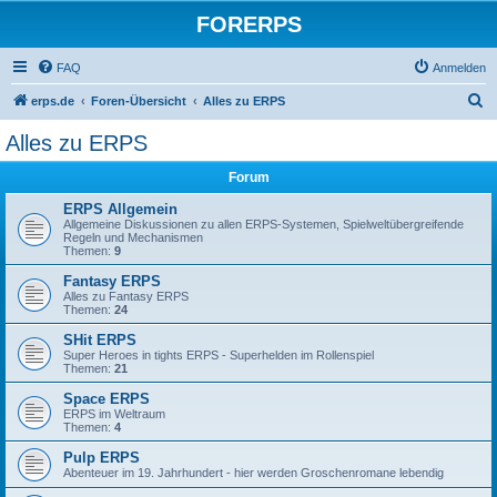
FORERPS
FAQ
Anmelden
S
erps.de
Foren-Übersicht
Alles zu ERPS
u
Alles zu ERPS
c
Forum
h
e
ERPS Allgemein
Allgemeine Diskussionen zu allen ERPS-Systemen, Spielweltübergreifende
Regeln und Mechanismen
Themen:
9
Fantasy ERPS
Alles zu Fantasy ERPS
Themen:
24
SHit ERPS
Super Heroes in tights ERPS - Superhelden im Rollenspiel
Themen:
21
Space ERPS
ERPS im Weltraum
Themen:
4
Pulp ERPS
Abenteuer im 19. Jahrhundert - hier werden Groschenromane lebendig