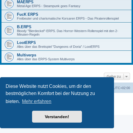
MAERPS
Metal Age ERPS - Steampunk goes Fantasy
FucK ERPS
Freibeuter und charismatische Korsaren ERPS - Das Piratenrollenspiel
B.ERPS
Bloody "Bierdeckel"-ERPS. Das Horror-Western-Rollenspiel mit den 2-
Minuten-Regeln
LootERPS
Alles über das Brettspiel "Dungeons of Doria" / LootERPS
Multiverps
Alles über das ERPS-System Multiverps
Gehe zu
Diese Website nutzt Cookies, um dir den
erps.de
Foren-Übersicht
Alle Zeiten sind
UTC+02:00
bestmöglichen Komfort bei der Nutzung zu
Powered by
phpBB
® Forum Software © phpBB Limited
bieten.
Mehr erfahren
Deutsche Übersetzung durch
phpBB.de
PRIVACY_LINK
|
TERMS_LINK
Verstanden!