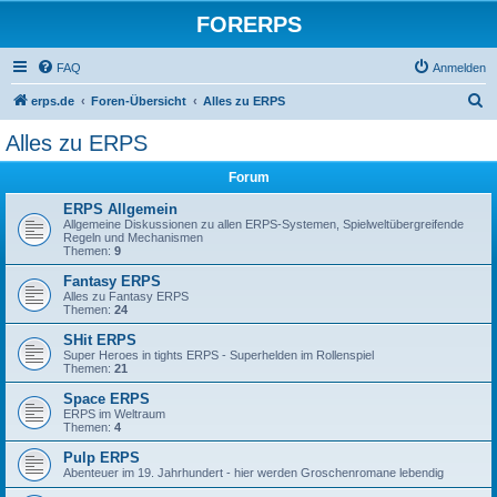
FORERPS
FAQ
Anmelden
S
erps.de
Foren-Übersicht
Alles zu ERPS
u
Alles zu ERPS
c
Forum
h
e
ERPS Allgemein
Allgemeine Diskussionen zu allen ERPS-Systemen, Spielweltübergreifende
Regeln und Mechanismen
Themen:
9
Fantasy ERPS
Alles zu Fantasy ERPS
Themen:
24
SHit ERPS
Super Heroes in tights ERPS - Superhelden im Rollenspiel
Themen:
21
Space ERPS
ERPS im Weltraum
Themen:
4
Pulp ERPS
Abenteuer im 19. Jahrhundert - hier werden Groschenromane lebendig