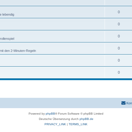
0
e lebendig
0
0
ollenspiel
0
mit den 2-Minuten-Regeln
0
0
Kon
Powered by
phpBB
® Forum Software © phpBB Limited
Deutsche Übersetzung durch
phpBB.de
PRIVACY_LINK
|
TERMS_LINK