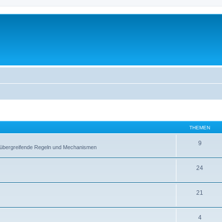
THEMEN
9
ltübergreifende Regeln und Mechanismen
24
21
4