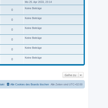
a
e
t
e
Mo 25. Apr 2016, 23:14
g
i
e
u
t
r
e
Keine Beiträge
r
0
B
s
a
e
t
g
i
e
Keine Beiträge
t
r
0
r
B
a
e
g
i
Keine Beiträge
0
t
r
a
Keine Beiträge
0
g
Keine Beiträge
0
Keine Beiträge
0
Gehe zu
takt
Alle Cookies des Boards löschen
Alle Zeiten sind
UTC+02:00