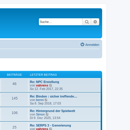
Suche
Erweiterte Suche
Anmelden
BEITRÄGE
LETZTER BEITRAG
Re: NPC Erstellung
46
N
von
vahrens
e
So 12. Feb 2017, 22:35
u
e
Re: Binden : sicher treffende…
145
s
N
von
benni
t
e
Sa 8. Sep 2018, 17:03
e
u
r
e
Re: Hintergrund der Spielwelt
106
B
s
N
von
Simon
e
t
e
Di 9. Dez 2025, 13:54
i
e
u
t
r
e
Re: SERPS 3 - Generierung
r
25
B
s
N
von
vahrens