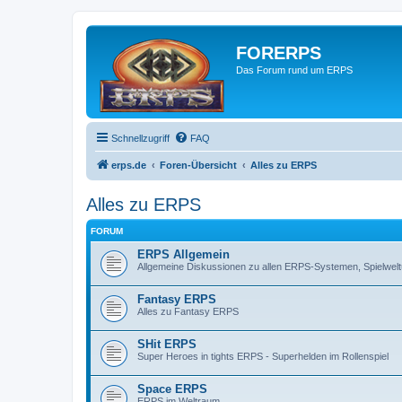
FORERPS
Das Forum rund um ERPS
Schnellzugriff
FAQ
erps.de
Foren-Übersicht
Alles zu ERPS
Alles zu ERPS
FORUM
ERPS Allgemein
Allgemeine Diskussionen zu allen ERPS-Systemen, Spielwe
Fantasy ERPS
Alles zu Fantasy ERPS
SHit ERPS
Super Heroes in tights ERPS - Superhelden im Rollenspiel
Space ERPS
ERPS im Weltraum