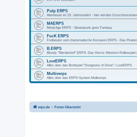
Pulp ERPS
Abenteuer im 19. Jahrhundert - hier werden Groschenroman
MAERPS
Metal Age ERPS - Steampunk goes Fantasy
FucK ERPS
Freibeuter und charismatische Korsaren ERPS - Das Piratenr
B.ERPS
Bloody "Bierdeckel"-ERPS. Das Horror-Western-Rollenspiel 
LootERPS
Alles über das Brettspiel "Dungeons of Doria" / LootERPS
Multiverps
Alles über das ERPS-System Multiverps
erps.de
Foren-Übersicht