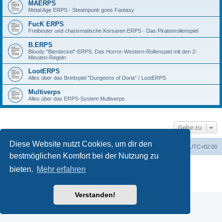
MAERPS
Metal Age ERPS - Steampunk goes Fantasy
FucK ERPS
Freibeuter und charismatische Korsaren ERPS - Das Piratenrollenspiel
B.ERPS
Bloody "Bierdeckel"-ERPS. Das Horror-Western-Rollenspiel mit den 2-
Minuten-Regeln
LootERPS
Alles über das Brettspiel "Dungeons of Doria" / LootERPS
Multiverps
Alles über das ERPS-System Multiverps
Gehe zu
Diese Website nutzt Cookies, um dir den
erps.de
Foren-Übersicht
Alle Zeiten sind
UTC+02:00
bestmöglichen Komfort bei der Nutzung zu
Powered by
phpBB
® Forum Software © phpBB Limited
bieten.
Mehr erfahren
Deutsche Übersetzung durch
phpBB.de
PRIVACY_LINK
|
TERMS_LINK
Verstanden!