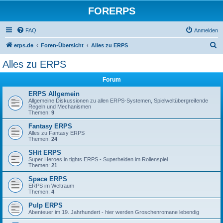
FORERPS
FAQ
Anmelden
S
erps.de
Foren-Übersicht
Alles zu ERPS
u
Alles zu ERPS
c
Forum
h
e
ERPS Allgemein
Allgemeine Diskussionen zu allen ERPS-Systemen, Spielweltübergreifende
Regeln und Mechanismen
Themen:
9
Fantasy ERPS
Alles zu Fantasy ERPS
Themen:
24
SHit ERPS
Super Heroes in tights ERPS - Superhelden im Rollenspiel
Themen:
21
Space ERPS
ERPS im Weltraum
Themen:
4
Pulp ERPS
Abenteuer im 19. Jahrhundert - hier werden Groschenromane lebendig