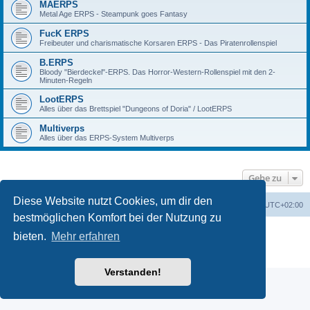
MAERPS
Metal Age ERPS - Steampunk goes Fantasy
FucK ERPS
Freibeuter und charismatische Korsaren ERPS - Das Piratenrollenspiel
B.ERPS
Bloody "Bierdeckel"-ERPS. Das Horror-Western-Rollenspiel mit den 2-
Minuten-Regeln
LootERPS
Alles über das Brettspiel "Dungeons of Doria" / LootERPS
Multiverps
Alles über das ERPS-System Multiverps
Gehe zu
Diese Website nutzt Cookies, um dir den
erps.de
Foren-Übersicht
Alle Zeiten sind
UTC+02:00
bestmöglichen Komfort bei der Nutzung zu
Powered by
phpBB
® Forum Software © phpBB Limited
bieten.
Mehr erfahren
Deutsche Übersetzung durch
phpBB.de
PRIVACY_LINK
|
TERMS_LINK
Verstanden!