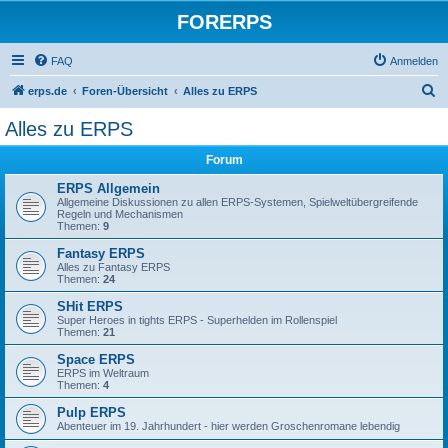
FORERPS
FAQ
Anmelden
S
erps.de
Foren-Übersicht
Alles zu ERPS
u
Alles zu ERPS
c
Forum
h
e
ERPS Allgemein
Allgemeine Diskussionen zu allen ERPS-Systemen, Spielweltübergreifende
Regeln und Mechanismen
Themen:
9
Fantasy ERPS
Alles zu Fantasy ERPS
Themen:
24
SHit ERPS
Super Heroes in tights ERPS - Superhelden im Rollenspiel
Themen:
21
Space ERPS
ERPS im Weltraum
Themen:
4
Pulp ERPS
Abenteuer im 19. Jahrhundert - hier werden Groschenromane lebendig