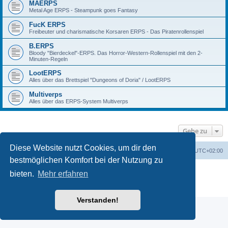
MAERPS
Metal Age ERPS - Steampunk goes Fantasy
FucK ERPS
Freibeuter und charismatische Korsaren ERPS - Das Piratenrollenspiel
B.ERPS
Bloody "Bierdeckel"-ERPS. Das Horror-Western-Rollenspiel mit den 2-
Minuten-Regeln
LootERPS
Alles über das Brettspiel "Dungeons of Doria" / LootERPS
Multiverps
Alles über das ERPS-System Multiverps
Gehe zu
Diese Website nutzt Cookies, um dir den
erps.de
Foren-Übersicht
Alle Zeiten sind
UTC+02:00
bestmöglichen Komfort bei der Nutzung zu
Powered by
phpBB
® Forum Software © phpBB Limited
bieten.
Mehr erfahren
Deutsche Übersetzung durch
phpBB.de
PRIVACY_LINK
|
TERMS_LINK
Verstanden!