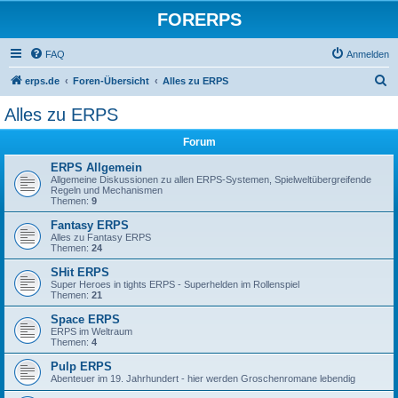
FORERPS
FAQ
Anmelden
S
erps.de
Foren-Übersicht
Alles zu ERPS
u
Alles zu ERPS
c
Forum
h
e
ERPS Allgemein
Allgemeine Diskussionen zu allen ERPS-Systemen, Spielweltübergreifende
Regeln und Mechanismen
Themen:
9
Fantasy ERPS
Alles zu Fantasy ERPS
Themen:
24
SHit ERPS
Super Heroes in tights ERPS - Superhelden im Rollenspiel
Themen:
21
Space ERPS
ERPS im Weltraum
Themen:
4
Pulp ERPS
Abenteuer im 19. Jahrhundert - hier werden Groschenromane lebendig