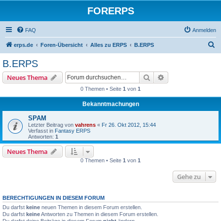
FORERPS
FAQ
Anmelden
S
erps.de
Foren-Übersicht
Alles zu ERPS
B.ERPS
u
B.ERPS
c
Suche
Erweiterte Suche
Neues Thema
h
0 Themen • Seite
1
von
1
e
Bekanntmachungen
SPAM
Letzter Beitrag von
vahrens
«
Fr 26. Okt 2012, 15:44
Verfasst in
Fantasy ERPS
Antworten:
1
Neues Thema
0 Themen • Seite
1
von
1
Gehe zu
BERECHTIGUNGEN IN DIESEM FORUM
Du darfst
keine
neuen Themen in diesem Forum erstellen.
Du darfst
keine
Antworten zu Themen in diesem Forum erstellen.