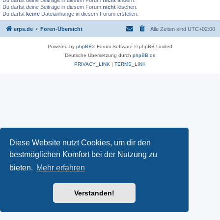
Du darfst deine Beiträge in diesem Forum
nicht
ändern.
Du darfst deine Beiträge in diesem Forum
nicht
löschen.
Du darfst
keine
Dateianhänge in diesem Forum erstellen.
erps.de
Foren-Übersicht
Alle Zeiten sind
UTC+02:00
Powered by
phpBB
® Forum Software © phpBB Limited
Deutsche Übersetzung durch
phpBB.de
PRIVACY_LINK
|
TERMS_LINK
Diese Website nutzt Cookies, um dir den
bestmöglichen Komfort bei der Nutzung zu
bieten.
Mehr erfahren
Verstanden!