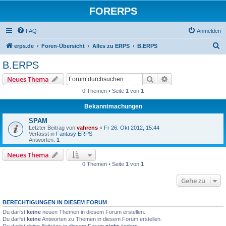
FORERPS
FAQ
Anmelden
S
erps.de
Foren-Übersicht
Alles zu ERPS
B.ERPS
u
B.ERPS
c
Suche
Erweiterte Suche
Neues Thema
h
0 Themen • Seite
1
von
1
e
Bekanntmachungen
SPAM
Letzter Beitrag von
vahrens
«
Fr 26. Okt 2012, 15:44
Verfasst in
Fantasy ERPS
Antworten:
1
Neues Thema
0 Themen • Seite
1
von
1
Gehe zu
BERECHTIGUNGEN IN DIESEM FORUM
Du darfst
keine
neuen Themen in diesem Forum erstellen.
Du darfst
keine
Antworten zu Themen in diesem Forum erstellen.