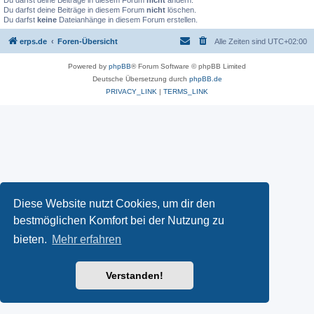
Du darfst deine Beiträge in diesem Forum
nicht
ändern.
Du darfst deine Beiträge in diesem Forum
nicht
löschen.
Du darfst
keine
Dateianhänge in diesem Forum erstellen.
erps.de
Foren-Übersicht
Alle Zeiten sind
UTC+02:00
Powered by
phpBB
® Forum Software © phpBB Limited
Deutsche Übersetzung durch
phpBB.de
PRIVACY_LINK
|
TERMS_LINK
Diese Website nutzt Cookies, um dir den
bestmöglichen Komfort bei der Nutzung zu
bieten.
Mehr erfahren
Verstanden!