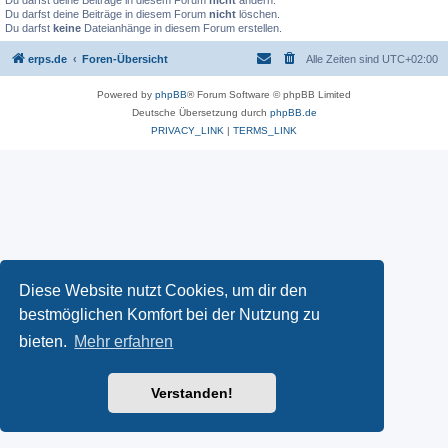
Du darfst deine Beiträge in diesem Forum
nicht
ändern.
Du darfst deine Beiträge in diesem Forum
nicht
löschen.
Du darfst
keine
Dateianhänge in diesem Forum erstellen.
erps.de
Foren-Übersicht
Alle Zeiten sind
UTC+02:00
Powered by
phpBB
® Forum Software © phpBB Limited
Deutsche Übersetzung durch
phpBB.de
PRIVACY_LINK
|
TERMS_LINK
Diese Website nutzt Cookies, um dir den
bestmöglichen Komfort bei der Nutzung zu
bieten.
Mehr erfahren
Verstanden!