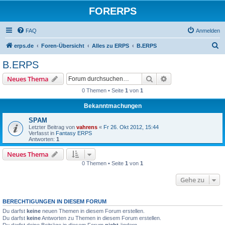
FORERPS
FAQ
Anmelden
S
erps.de
Foren-Übersicht
Alles zu ERPS
B.ERPS
u
B.ERPS
c
Suche
Erweiterte Suche
Neues Thema
h
0 Themen • Seite
1
von
1
e
Bekanntmachungen
SPAM
Letzter Beitrag von
vahrens
«
Fr 26. Okt 2012, 15:44
Verfasst in
Fantasy ERPS
Antworten:
1
Neues Thema
0 Themen • Seite
1
von
1
Gehe zu
BERECHTIGUNGEN IN DIESEM FORUM
Du darfst
keine
neuen Themen in diesem Forum erstellen.
Du darfst
keine
Antworten zu Themen in diesem Forum erstellen.