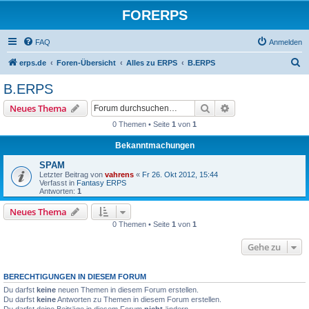
FORERPS
FAQ
Anmelden
S
erps.de
Foren-Übersicht
Alles zu ERPS
B.ERPS
u
B.ERPS
c
Suche
Erweiterte Suche
Neues Thema
h
0 Themen • Seite
1
von
1
e
Bekanntmachungen
SPAM
Letzter Beitrag von
vahrens
«
Fr 26. Okt 2012, 15:44
Verfasst in
Fantasy ERPS
Antworten:
1
Neues Thema
0 Themen • Seite
1
von
1
Gehe zu
BERECHTIGUNGEN IN DIESEM FORUM
Du darfst
keine
neuen Themen in diesem Forum erstellen.
Du darfst
keine
Antworten zu Themen in diesem Forum erstellen.