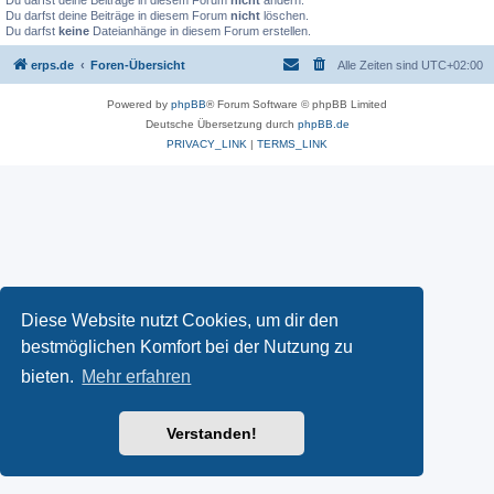
Du darfst deine Beiträge in diesem Forum
nicht
ändern.
Du darfst deine Beiträge in diesem Forum
nicht
löschen.
Du darfst
keine
Dateianhänge in diesem Forum erstellen.
erps.de
Foren-Übersicht
Alle Zeiten sind
UTC+02:00
Powered by
phpBB
® Forum Software © phpBB Limited
Deutsche Übersetzung durch
phpBB.de
PRIVACY_LINK
|
TERMS_LINK
Diese Website nutzt Cookies, um dir den
bestmöglichen Komfort bei der Nutzung zu
bieten.
Mehr erfahren
Verstanden!