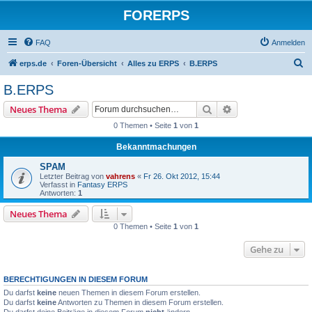
FORERPS
FAQ
Anmelden
S
erps.de
Foren-Übersicht
Alles zu ERPS
B.ERPS
u
B.ERPS
c
Suche
Erweiterte Suche
Neues Thema
h
0 Themen • Seite
1
von
1
e
Bekanntmachungen
SPAM
Letzter Beitrag von
vahrens
«
Fr 26. Okt 2012, 15:44
Verfasst in
Fantasy ERPS
Antworten:
1
Neues Thema
0 Themen • Seite
1
von
1
Gehe zu
BERECHTIGUNGEN IN DIESEM FORUM
Du darfst
keine
neuen Themen in diesem Forum erstellen.
Du darfst
keine
Antworten zu Themen in diesem Forum erstellen.