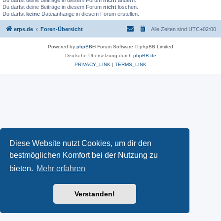
Du darfst deine Beiträge in diesem Forum
nicht
ändern.
Du darfst deine Beiträge in diesem Forum
nicht
löschen.
Du darfst
keine
Dateianhänge in diesem Forum erstellen.
erps.de
Foren-Übersicht
Alle Zeiten sind
UTC+02:00
Powered by
phpBB
® Forum Software © phpBB Limited
Deutsche Übersetzung durch
phpBB.de
PRIVACY_LINK
|
TERMS_LINK
Diese Website nutzt Cookies, um dir den
bestmöglichen Komfort bei der Nutzung zu
bieten.
Mehr erfahren
Verstanden!