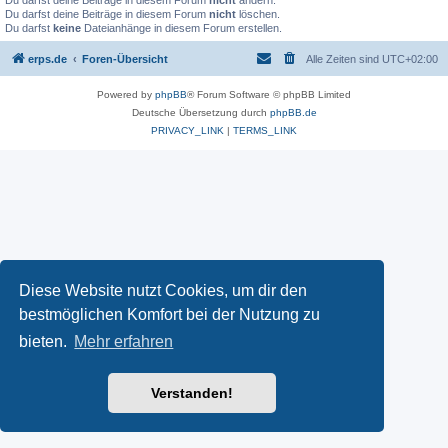
Du darfst deine Beiträge in diesem Forum
nicht
ändern.
Du darfst deine Beiträge in diesem Forum
nicht
löschen.
Du darfst
keine
Dateianhänge in diesem Forum erstellen.
erps.de
Foren-Übersicht
Alle Zeiten sind
UTC+02:00
Powered by
phpBB
® Forum Software © phpBB Limited
Deutsche Übersetzung durch
phpBB.de
PRIVACY_LINK
|
TERMS_LINK
Diese Website nutzt Cookies, um dir den
bestmöglichen Komfort bei der Nutzung zu
bieten.
Mehr erfahren
Verstanden!