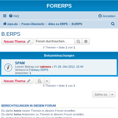
FORERPS
FAQ
Anmelden
S
erps.de
Foren-Übersicht
Alles zu ERPS
B.ERPS
u
B.ERPS
c
Suche
Erweiterte Suche
Neues Thema
h
0 Themen • Seite
1
von
1
e
Bekanntmachungen
SPAM
Letzter Beitrag von
vahrens
«
Fr 26. Okt 2012, 15:44
Verfasst in
Fantasy ERPS
Antworten:
1
Neues Thema
0 Themen • Seite
1
von
1
Gehe zu
BERECHTIGUNGEN IN DIESEM FORUM
Du darfst
keine
neuen Themen in diesem Forum erstellen.
Du darfst
keine
Antworten zu Themen in diesem Forum erstellen.