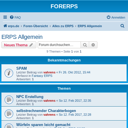
FORERPS
FAQ
Anmelden
S
erps.de
Foren-Übersicht
Alles zu ERPS
ERPS Allgemein
u
ERPS Allgemein
c
Suche
Erweiterte Suche
Neues Thema
h
9 Themen • Seite
1
von
1
e
Bekanntmachungen
SPAM
Letzter Beitrag von
vahrens
«
Fr 26. Okt 2012, 15:44
Verfasst in
Fantasy ERPS
Antworten:
1
Themen
NPC Erstellung
Letzter Beitrag von
vahrens
«
So 12. Feb 2017, 22:35
Antworten:
1
selbstrechnender Charakterbogen
Letzter Beitrag von
vahrens
«
So 12. Feb 2017, 22:28
Antworten:
1
Würfeln sparen leicht gemacht