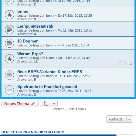
Letzter Beitrag von
benni
«
Di 19. Apr 2016, 14:16
Antworten:
2
Sinne
Letzter Beitrag von
benni
«
So 17. Mär 2013, 13:29
Antworten:
9
Lernpunktestatistik
Letzter Beitrag von
benni
«
Mo 11. Mär 2013, 10:06
Antworten:
4
10 Dogmen
Letzter Beitrag von
benni
«
Fr 4. Jan 2013, 17:34
Warum Erps?
Letzter Beitrag von
Rinas
«
Mi 3. Okt 2012, 14:42
Antworten:
13
1
2
Neue ERPS-Variante: Kinder-ERPS
Letzter Beitrag von
benni
«
Fr 11. Mai 2012, 22:59
Antworten:
5
Spielrunde in Frankfurt gesucht
Letzter Beitrag von
benni
«
Fr 25. Nov 2011, 13:47
Antworten:
2
Neues Thema
9 Themen • Seite
1
von
1
Gehe zu
BERECHTIGUNGEN IN DIESEM FORUM