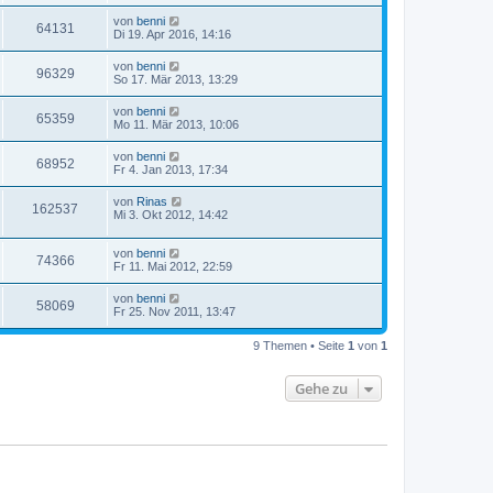
von
benni
64131
Di 19. Apr 2016, 14:16
von
benni
96329
So 17. Mär 2013, 13:29
von
benni
65359
Mo 11. Mär 2013, 10:06
von
benni
68952
Fr 4. Jan 2013, 17:34
von
Rinas
162537
Mi 3. Okt 2012, 14:42
von
benni
74366
Fr 11. Mai 2012, 22:59
von
benni
58069
Fr 25. Nov 2011, 13:47
9 Themen • Seite
1
von
1
Gehe zu