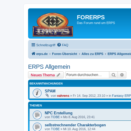
FORERPS
Das Forum rund um ERPS
Schnellzugriff
FAQ
erps.de
Foren-Übersicht
Alles zu ERPS
ERPS Allgemei
ERPS Allgemein
Suche
Erw
Neues Thema
BEKANNTMACHUNGEN
SPAM
von
vahrens
» Fr 14. Sep 2012, 23:10 » in
Fantasy ER
THEMEN
NPC Erstellung
von
TOBE
» Mo 8. Aug 2016, 23:41
selbstrechnender Charakterbogen
von
TOBE
» Mi 10. Aug 2016, 12:44