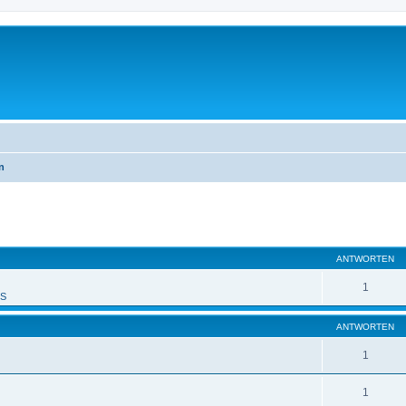
n
eiterte Suche
ANTWORTEN
1
PS
ANTWORTEN
1
1