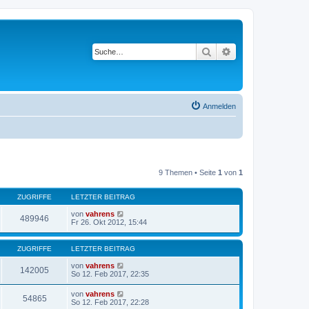
Suche
Erweiterte Suche
Anmelden
9 Themen • Seite
1
von
1
ZUGRIFFE
LETZTER BEITRAG
von
vahrens
489946
Fr 26. Okt 2012, 15:44
ZUGRIFFE
LETZTER BEITRAG
von
vahrens
142005
So 12. Feb 2017, 22:35
von
vahrens
54865
So 12. Feb 2017, 22:28