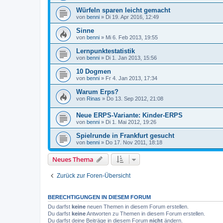
Würfeln sparen leicht gemacht
von
benni
» Di 19. Apr 2016, 12:49
Sinne
von
benni
» Mi 6. Feb 2013, 19:55
Lernpunktestatistik
von
benni
» Di 1. Jan 2013, 15:56
10 Dogmen
von
benni
» Fr 4. Jan 2013, 17:34
Warum Erps?
von
Rinas
» Do 13. Sep 2012, 21:08
Neue ERPS-Variante: Kinder-ERPS
von
benni
» Di 1. Mai 2012, 19:26
Spielrunde in Frankfurt gesucht
von
benni
» Do 17. Nov 2011, 18:18
Neues Thema
Zurück zur Foren-Übersicht
BERECHTIGUNGEN IN DIESEM FORUM
Du darfst
keine
neuen Themen in diesem Forum erstellen.
Du darfst
keine
Antworten zu Themen in diesem Forum erstellen.
Du darfst deine Beiträge in diesem Forum
nicht
ändern.